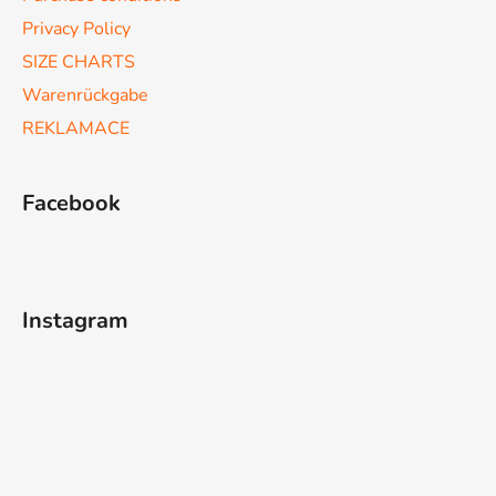
L
i
Privacy Policy
s
SIZE CHARTS
t
Warenrückgabe
e
REKLAMACE
Facebook
Instagram