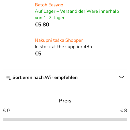
Batoh Easygo
Auf Lager – Versand der Ware innerhalb
von 1–2 Tagen
€5,80
Nákupní taška Shopper
In stock at the supplier 48h
€5
P
Sortieren nach:
Wir empfehlen
r
o
d
Preis
u
k
€
0
€
8
t
s