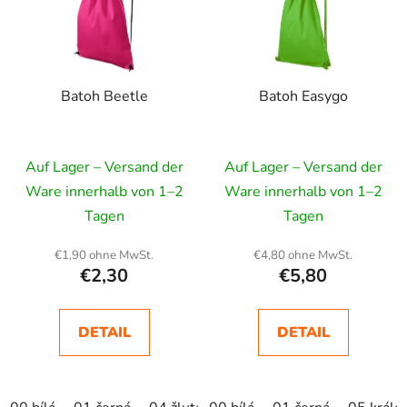
t
e
d
e
Batoh Beetle
Batoh Easygo
r
P
r
Auf Lager – Versand der
Auf Lager – Versand der
o
d
Ware innerhalb von 1–2
Ware innerhalb von 1–2
u
Tagen
Tagen
k
€1,90 ohne MwSt.
€4,80 ohne MwSt.
t
€2,30
€5,80
e
DETAIL
DETAIL