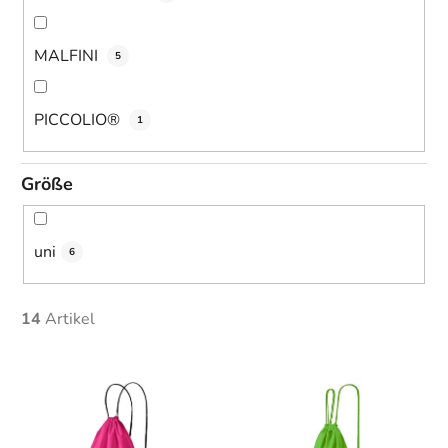
MALFINI
5
PICCOLIO®
1
Größe
uni
6
14
Artikel
L
i
s