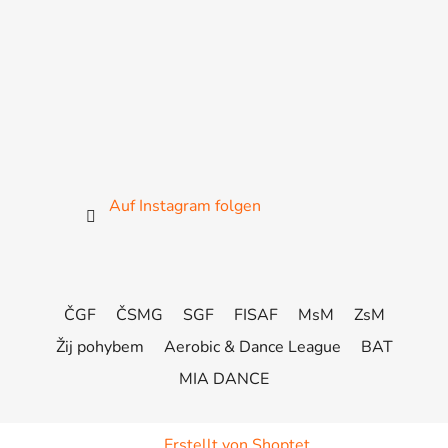
Auf Instagram folgen
ČGF
ČSMG
SGF
FISAF
MsM
ZsM
Žij pohybem
Aerobic & Dance League
BAT
MIA DANCE
Erstellt von Shoptet