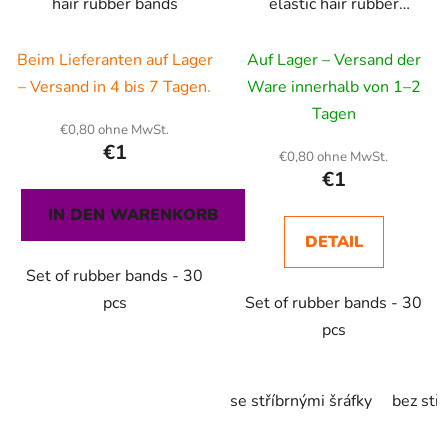
hair rubber bands
elastic hair rubber
bands
Beim Lieferanten auf Lager
Auf Lager – Versand der
– Versand in 4 bis 7 Tagen.
Ware innerhalb von 1–2
Tagen
€0,80 ohne MwSt.
€1
€0,80 ohne MwSt.
€1
IN DEN WARENKORB
DETAIL
Set of rubber bands - 30
pcs
Set of rubber bands - 30
pcs
se stříbrnými šráfky
bez stř