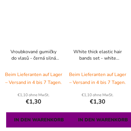
Vroubkované gumičky
White thick elastic hair
do vlasů - černá silná
bands set - white
(sada 3ks)
pattern- (3 psc)
Beim Lieferanten auf Lager
Beim Lieferanten auf Lager
– Versand in 4 bis 7 Tagen.
– Versand in 4 bis 7 Tagen.
€1,10 ohne MwSt.
€1,10 ohne MwSt.
€1,30
€1,30
IN DEN WARENKORB
IN DEN WARENKORB