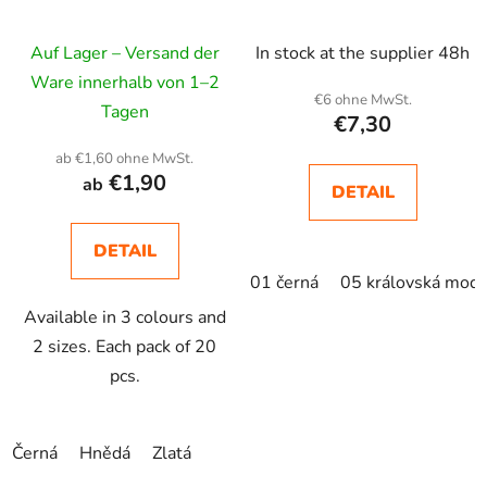
Auf Lager – Versand der
In stock at the supplier 48h
Ware innerhalb von 1–2
€6 ohne MwSt.
Tagen
€7,30
ab €1,60 ohne MwSt.
€1,90
ab
DETAIL
DETAIL
01 černá
05 královská modr
Available in 3 colours and
2 sizes. Each pack of 20
pcs.
Černá
Hnědá
Zlatá