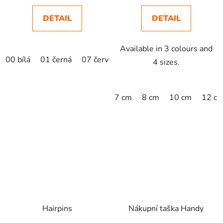
DETAIL
DETAIL
Available in 3 colours and
00 bílá
01 černá
07 červená
azurově modrá
44 tyrk
4 sizes.
7 cm
8 cm
10 cm
12 c
Hairpins
Nákupní taška Handy