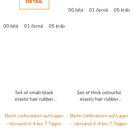
DETAIL
00 bílá
01 černá
05 králo
00 bílá
01 černá
05 královská modrá
07 červená
nat
Set of small black
Set of thick colourful
elastic hair rubber
elastic hair rubber
bands
bands - 3psc
Beim Lieferanten auf Lager
Beim Lieferanten auf Lager
– Versand in 4 bis 7 Tagen.
– Versand in 4 bis 7 Tagen.