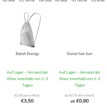
00 bílá
01 černá
04 žlutá
00 bílá
naturální
01 černá
nebesky modrá
05 králo
Batoh Energy
Donut hair bun
Auf Lager – Versand der
Auf Lager – Versand der
Ware innerhalb von 1–2
Ware innerhalb von 1–2
Tagen
Tagen
€2,90 ohne MwSt.
ab €0,70 ohne MwSt.
€3,50
€0,80
ab