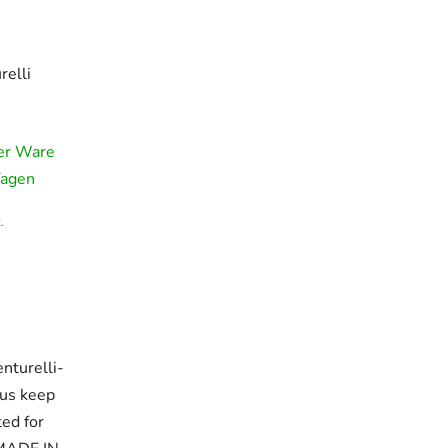
relli
der Ware
Tagen
.
nturelli-
 us keep
ed for