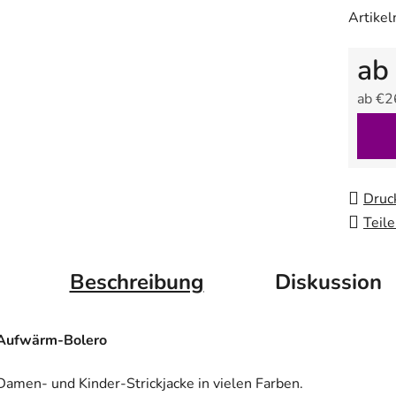
Artike
ab
ab
€2
Verkau
Druc
Teil
Beschreibung
Diskussion
Aufwärm-Bolero
Damen- und Kinder-Strickjacke in vielen Farben.