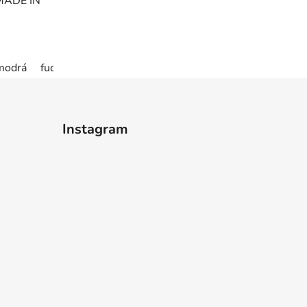
 MADE IN
modrá
fuchsiová neon
růžová neon
Instagram