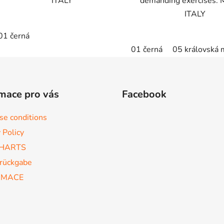
ITALY
demanding exercises.
ITALY
01 černá
01 černá
05 královská 
mace pro vás
Facebook
se conditions
 Policy
CHARTS
rückgabe
AMACE