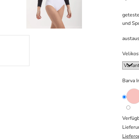
0,0
geteste
von
und Sp
5
Sternen
austau
Velikos
Barva 
Verfügb
Lieferu
Liefero