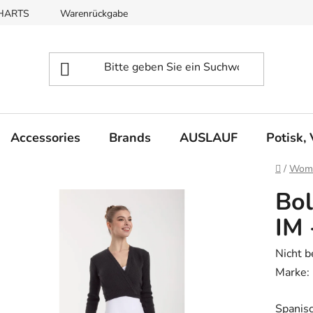
CHARTS
Warenrückgabe
REKLAMACE
Accessories
Brands
AUSLAUF
Potisk,
Startse
/
Wom
Bol
IM 
Die
Nicht 
durchsc
Marke:
Produk
Spanis
ist