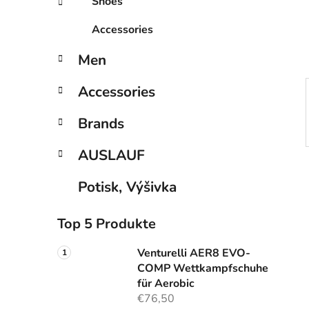
Shoes
n
i
Accessories
s
t
Men
e
Accessories
Brands
AUSLAUF
Potisk, Výšivka
Top 5 Produkte
Venturelli AER8 EVO-
COMP Wettkampfschuhe
für Aerobic
€76,50