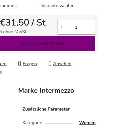
lnummer:
Variante wählen
€31,50
/ St
6
ohne MwSt.
fspreis:
IN DEN WARENKORB
ken
Fragen
Ansehen
en
Marke
Intermezzo
Zusätzliche Parameter
Kategorie
Women