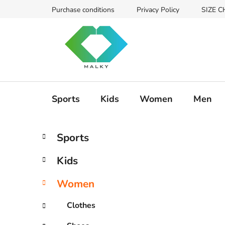
Zum
Purchase conditions
Privacy Policy
SIZE 
Inhalt
springen
Sports
Kids
Women
Men
S
K
Kategorien
Sports
a
überspringen
e
t
i
Kids
e
t
g
e
Women
o
n
r
Clothes
i
l
e
e