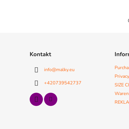
F
u
Kontakt
Infor
ß
z
Purcha
info
@
malky.eu
e
Privacy
i
+420739542737
SIZE 
l
e
Waren
REKL