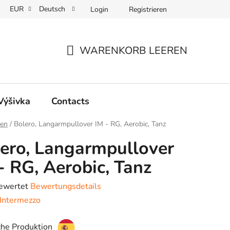
EUR
Deutsch
Login
Registrieren
WARENKORB LEEREN
WARENKORB
 Výšivka
Contacts
ite
en
/
Bolero, Langarmpullover IM - RG, Aerobic, Tanz
ero, Langarmpullover
- RG, Aerobic, Tanz
bewertet
Bewertungsdetails
hnittliche
Intermezzo
tbewertung
che Produktion