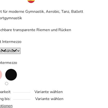
t für moderne Gymnastik, Aerobic, Tanz, Ballett
ortgymnastik
.
schbare transparente Riemen und Rücken
t Intermezzo
Intermezzo
arkeit
Variante wählen
ng bis:
Variante wählen
ptionen