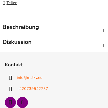
Teilen
Beschreibung
Diskussion
F
u
Kontakt
ß
z
info
@
malky.eu
e
i
+420739542737
l
e