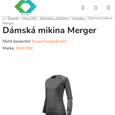
Zum
Suchen
WARE
Inhalt
springen
Startseite
/
Brands
/
MALFINI
/
Women's clothing
/
Hoodies
/
Dámská mikina
Merger
Dámská mikina Merger
Die
Nicht bewertet
Bewertungsdetails
durchschnittliche
Marke:
MALFINI
Produktbewertung
ist
0,0
von
5
Sternen.