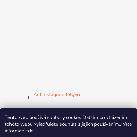
Auf Instagram folgen
Tento web používá soubory cookie. Dalším procházením
tohoto webu vyjadřujete souhlas s jejich používáním.. Více
ČGF
ČSMG
SGF
FISAF
MsM
ZsM
informací
zde
.