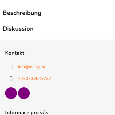
Beschreibung
Diskussion
F
u
Kontakt
ß
z
info
@
malky.eu
e
i
+420739542737
l
e
Informace pro vás