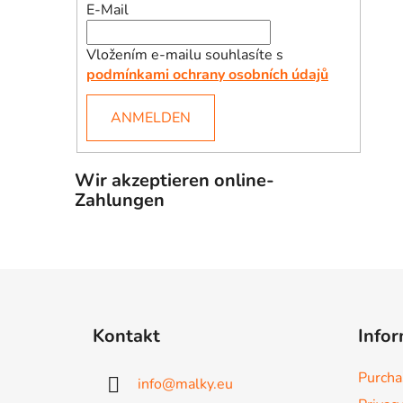
E-Mail
Vložením e-mailu souhlasíte s
podmínkami ochrany osobních údajů
ANMELDEN
Wir akzeptieren online-
Zahlungen
F
u
Kontakt
Infor
ß
z
Purcha
info
@
malky.eu
e