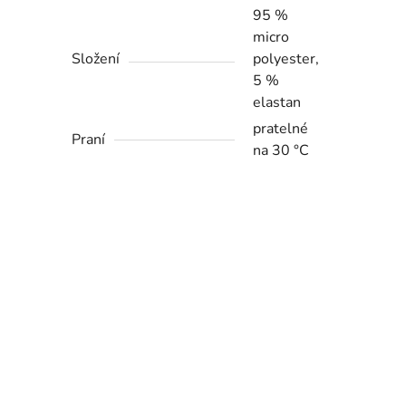
95 %
micro
Složení
polyester,
5 %
elastan
pratelné
Praní
na 30 °C