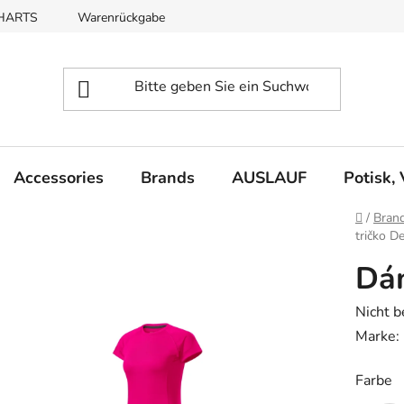
CHARTS
Warenrückgabe
REKLAMACE
Accessories
Brands
AUSLAUF
Potisk,
Startse
/
Bran
tričko D
Dám
Die
Nicht 
durchsc
Marke:
Produk
Farbe
ist