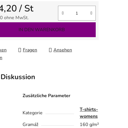
4,20
/ St
0 ohne MwSt.
fspreis:
IN DEN WARENKORB
ken
Fragen
Ansehen
en
Diskussion
Zusätzliche Parameter
T-shirts-
Kategorie
womens
Gramáž
160 g/m²