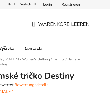
EUR
Deutsch
Login
Registrieren
WARENKORB LEEREN
WARENKORB
 Výšivka
Contacts
ite
ds
/
MALFINI
/
Women's clothing
/
T-shirts
/
Dámské
estiny
ské tričko Destiny
bewertet
Bewertungsdetails
hnittliche
MALFINI
tbewertung