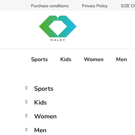
Zum
Purchase conditions
Privacy Policy
SIZE 
Inhalt
springen
Sports
Kids
Women
Men
S
K
Kategorien
Sports
a
überspringen
e
t
i
Kids
e
t
g
e
Women
o
n
r
Men
i
l