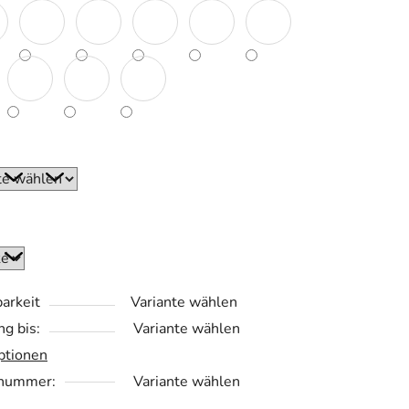
.
arkeit
Variante wählen
ng bis:
Variante wählen
ptionen
lnummer:
Variante wählen