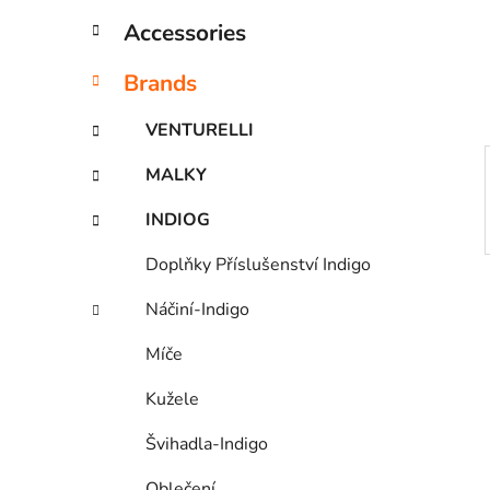
e
e
Accessories
n
i
s
Brands
t
e
VENTURELLI
MALKY
INDIOG
Doplňky Příslušenství Indigo
Náčiní-Indigo
Míče
Kužele
Švihadla-Indigo
Oblečení