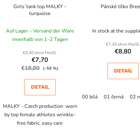
Girls´tank top MALKY -
Pánské tílko Bre
turquoise
Auf Lager – Versand der Ware
In stock at the suppl
innerhalb von 1–2 Tagen
€7,30 ohne MwSt
€8,80
€6,40 ohne MwSt.
€7,70
€18,80
(–59 %)
DETAIL
DETAIL
00 bílá
01 černá
02 
MALKY - Czech production worn
by top female athletes wrinkle-
free fabric, easy care