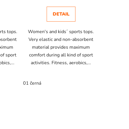
DETAIL
ts tops.
Women's and kids´ sports tops.
bsorbent
Very elastic and non-absorbent
aximum
material provides maximum
 of sport
comfort during all kind of sport
bics,...
activities. Fitness, aerobics,...
01 černá