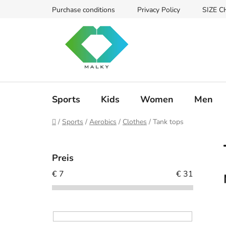
Zum
Purchase conditions
Privacy Policy
SIZE 
Inhalt
springen
Sports
Kids
Women
Men
Startseite
/
Sports
/
Aerobics
/
Clothes
/
Tank tops
S
e
Preis
i
€
7
€
31
t
e
n
l