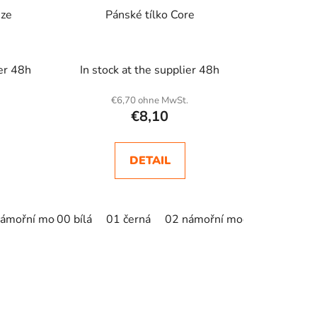
eze
Pánské tílko Core
ier 48h
In stock at the supplier 48h
.
€6,70 ohne MwSt.
€8,10
DETAIL
námořní modrá
00 bílá
05 královská modrá
01 černá
02 námořní modrá
07 červená
05 král