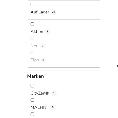
e
i
Auf Lager
20
s
t
e
Aktion
1
Neu
0
Tipp
0
Marken
i
CityZen®
1
MALFINI
5