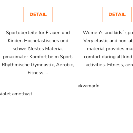
DETAIL
DETAIL
Sportoberteile für Frauen und
Women's and kids´ spor
Kinder. Hochelastisches und
Very elastic and non-a
schweißfestes Material
material provides m
pmaximaler Komfort beim Sport.
comfort during all kind
Rhythmische Gymnastik, Aerobic,
activities. Fitness, aero
Fitness,...
akvamarín
violet amethyst