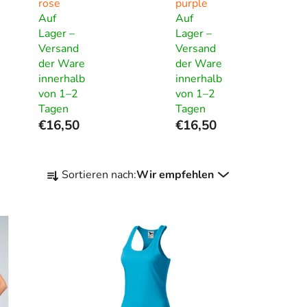
rose
purple
Auf
Auf
Lager –
Lager –
Versand
Versand
der Ware
der Ware
innerhalb
innerhalb
von 1–2
von 1–2
Tagen
Tagen
€16,50
€16,50
P
Sortieren nach:
Wir empfehlen
r
o
d
u
k
t
s
o