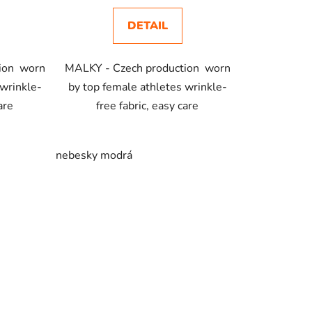
DETAIL
vská modrá
07 červená
tmavě šedý melír 12 (brand label)
ion worn
MALKY - Czech production worn
 wrinkle-
by top female athletes wrinkle-
are
free fabric, easy care
nebesky modrá