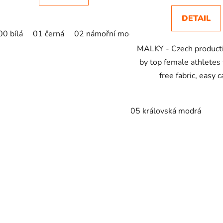
DETAIL
00 bílá
01 černá
02 námořní modrá
04 žlutá
05 králo
MALKY - Czech product
by top female athletes
free fabric, easy c
05 královská modrá