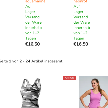
aquamarine
neonrot
Auf
Auf
Lager –
Lager –
Versand
Versand
der Ware
der Ware
innerhalb
innerhalb
von 1–2
von 1–2
Tagen
Tagen
€16,50
€16,50
Seite
1
von
2
-
24
Artikel insgesamt
L
AKTION
s
t
e
d