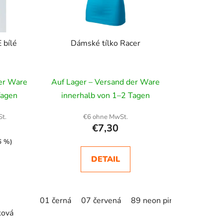
r
t
i
 bílé
Dámské tílko Racer
e
r
u
der Ware
Auf Lager – Versand der Ware
n
Tagen
innerhalb von 1–2 Tagen
g
t.
€6 ohne MwSt.
€7,30
6 %)
DETAIL
green
01 černá
07 červená
89 neon pink
ková