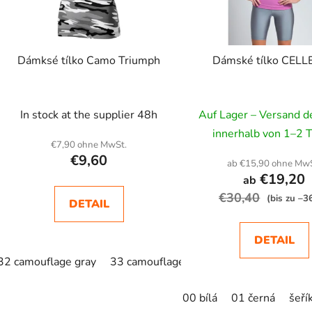
e
r
P
Dámksé tílko Camo Triumph
Dámské tílko CELLE
r
o
d
In stock at the supplier 48h
Auf Lager – Versand 
u
innerhalb von 1–2 
k
€7,90 ohne MwSt.
t
€9,60
ab €15,90 ohne MwS
e
€19,20
ab
€30,40
(bis zu –3
DETAIL
DETAIL
32 camouflage gray
33 camouflage brown
34 camouflage 
00 bílá
01 černá
šeří