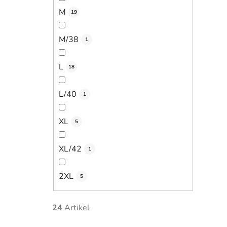
M
19
M/38
1
L
18
L/40
1
XL
5
XL/42
1
2XL
5
24
Artikel