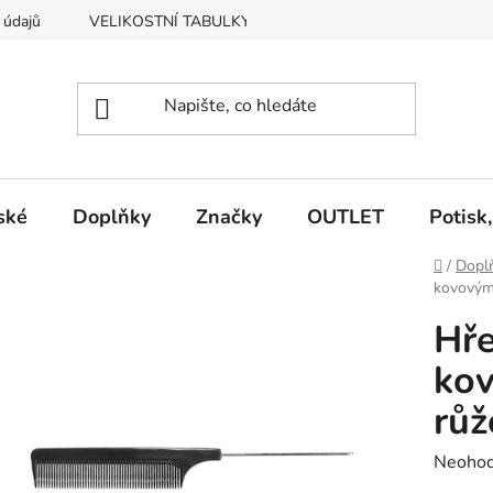
 údajů
VELIKOSTNÍ TABULKY
Vrácení, výměna zboží
ské
Doplňky
Značky
OUTLET
Potisk
Domů
/
Dopl
kovovým 
Hře
kov
růžo
Průměr
Neoho
hodnoc