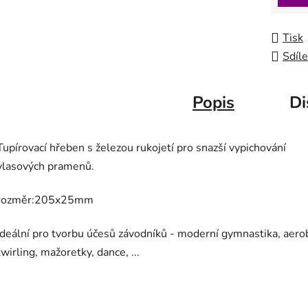
Tisk
Sdíle
Popis
Di
Tupírovací hřeben s železou rukojetí pro snazší vypichování
vlasových pramenů.
rozměr:205x25mm
Ideální pro tvorbu účesů závodníků - moderní gymnastika, aerob
twirling, mažoretky, dance, ...