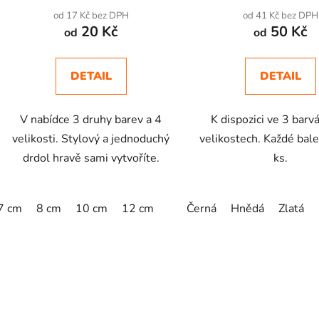
od 17 Kč bez DPH
od 41 Kč bez DPH
20 Kč
50 Kč
od
od
DETAIL
DETAIL
V nabídce 3 druhy barev a 4
K dispozici ve 3 barv
velikosti. Stylový a jednoduchý
velikostech. Každé bal
drdol hravě sami vytvoříte.
ks.
7 cm
8 cm
10 cm
12 cm
Černá
Hnědá
Zlatá