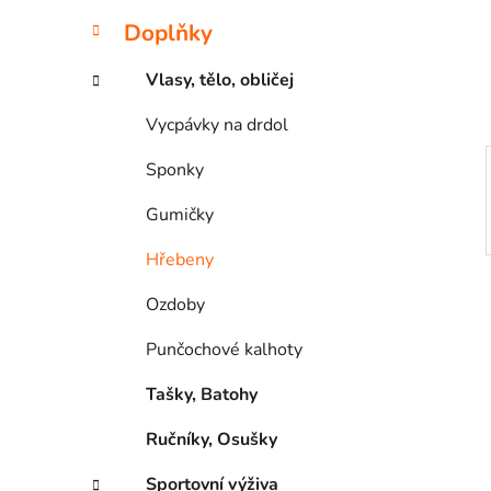
e
n
Doplňky
í
p
Vlasy, tělo, obličej
a
Vycpávky na drdol
n
e
Sponky
l
Gumičky
Hřebeny
Ozdoby
Punčochové kalhoty
Tašky, Batohy
Ručníky, Osušky
Sportovní výživa