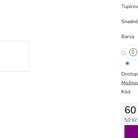
Tupírov
produk
je
Snadné
0,0
z
Barva
5
hvězdič
Dostup
Možnos
Kód:
60
50 Kč
Měrná