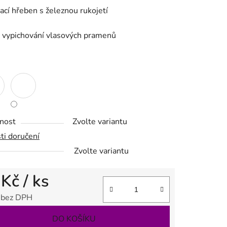
ací hřeben s železnou rukojetí
tu
 vypichování vlasových pramenů
ek.
nost
Zvolte variantu
ti doručení
Zvolte variantu
 Kč
/ ks
 bez DPH
 cena:
DO KOŠÍKU