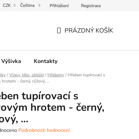
CZK
Čeština
Přihlášení
Registrace
REKLAMACE
PRÁZDNÝ KOŠÍK
NÁKUPNÍ
KOŠÍK
, Výšivka
Kontakty
ňky
/
Vlasy, tělo, obličej
/
Hřebeny
/
Hřeben tupírovací s
hrotem - černý, růžový, ...
ben tupírovací s
ovým hrotem - černý,
vý, ...
né
dnoceno
Podrobnosti hodnocení
ení