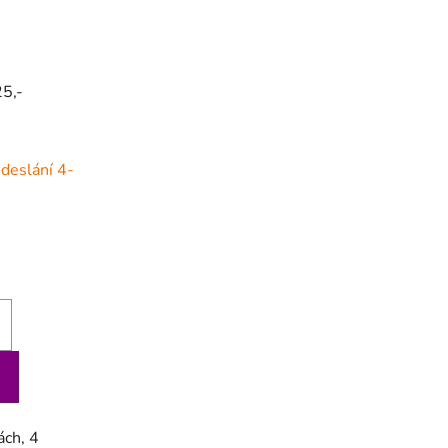
25,-
deslání 4-
ách, 4