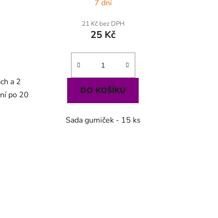
7 dní
21 Kč bez DPH
25 Kč
ách a 2
DO KOŠÍKU
ení po 20
Sada gumiček - 15 ks