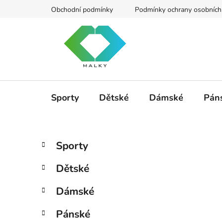
Přejít
Obchodní podmínky
Podmínky ochrany osobních
na
obsah
Sporty
Dětské
Dámské
Pán
P
K
Přeskočit
Sporty
a
kategorie
o
t
s
Dětské
e
t
g
r
Dámské
o
a
r
Pánské
i
n