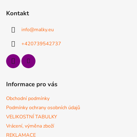
Z
á
Kontakt
p
a
info
@
malky.eu
t
í
+420739542737
Informace pro vás
Obchodní podmínky
Podmínky ochrany osobních údajů
VELIKOSTNÍ TABULKY
Vrácení, výměna zboží
REKLAMACE