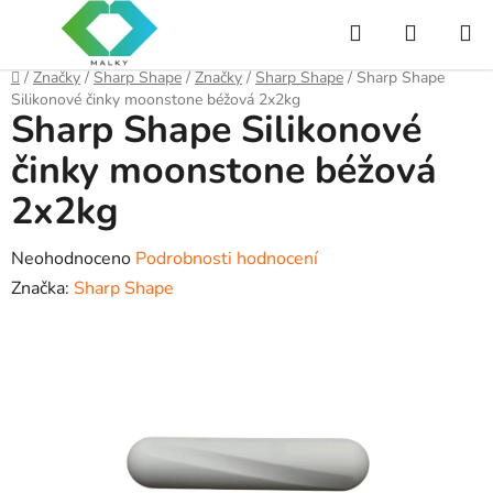
Přejít
Hledat
NÁKUP
na
obsah
KOŠÍK
Domů
/
Značky
/
Sharp Shape
/
Značky
/
Sharp Shape
/
Sharp Shape
Silikonové činky moonstone béžová 2x2kg
Sharp Shape Silikonové
činky moonstone béžová
2x2kg
Průměrné
Neohodnoceno
Podrobnosti hodnocení
hodnocení
Značka:
Sharp Shape
produktu
je
0,0
z
5
hvězdiček.