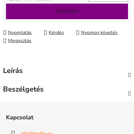
Egységár:
KOSÁRBA
Nyomtatás
Kérdés
Nyomon követés
Megosztás
Leírás
Beszélgetés
L
á
Kapcsolat
b
l
info
@
malky.eu