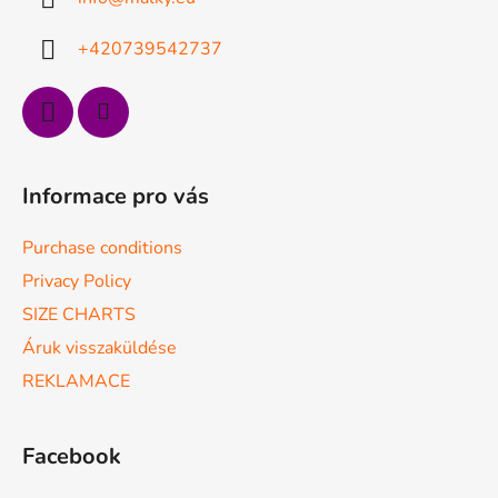
é
c
+420739542737
Informace pro vás
Purchase conditions
Privacy Policy
SIZE CHARTS
Áruk visszaküldése
REKLAMACE
Facebook