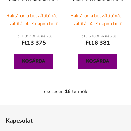
kg
kg
Raktáron a beszállítónál –
Raktáron a beszállítónál –
szállítás 4–7 napon belül
szállítás 4–7 napon belül
Ft11 054 ÁFA nélkül
Ft13 538 ÁFA nélkül
Ft13 375
Ft16 381
KOSÁRBA
KOSÁRBA
összesen
16
termék
L
i
s
L
t
á
a
Kapcsolat
b
i