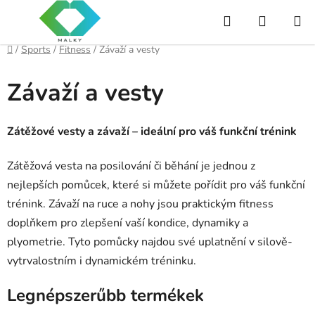
Ugrás
Keresés
KOSÁR
a
fő
Kezdőlap
/
Sports
/
Fitness
/
Závaží a vesty
tartalomhoz
Závaží a vesty
Zátěžové vesty a závaží – ideální pro váš funkční trénink
Zátěžová vesta na posilování či běhání je jednou z
nejlepších pomůcek, které si můžete pořídit pro váš funkční
trénink. Závaží na ruce a nohy jsou praktickým fitness
doplňkem pro zlepšení vaší kondice, dynamiky a
plyometrie. Tyto pomůcky najdou své uplatnění v silově-
vytrvalostním i dynamickém tréninku.
Legnépszerűbb termékek