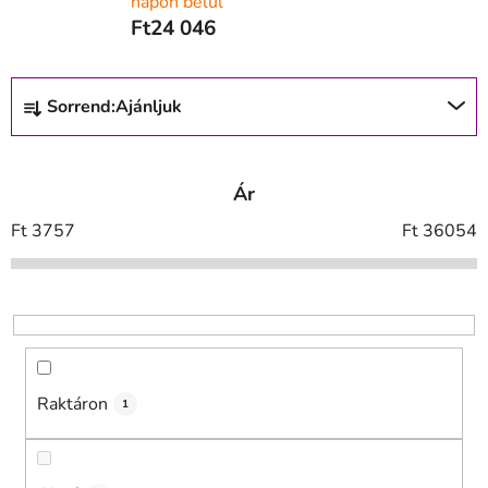
napon belül
Ft24 046
T
Sorrend:
Ajánljuk
e
r
m
Ár
é
k
Ft
3757
Ft
36054
e
k
r
e
n
d
Raktáron
1
e
z
é