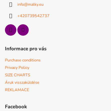
l
r
info
@
malky.eu
é
á
n
c
+420739542737
y
í
t
á
s
e
Informace pro vás
l
e
Purchase conditions
m
e
Privacy Policy
i
SIZE CHARTS
Áruk visszaküldése
REKLAMACE
Facebook