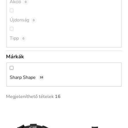
Akció
0
s
e
Újdonság
0
Tipp
0
Márkák
Sharp Shape
16
Megjeleníthető tételek
16
T
e