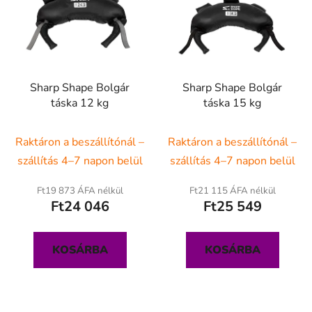
r
m
é
k
e
Sharp Shape Bolgár
Sharp Shape Bolgár
k
táska 12 kg
táska 15 kg
l
i
Raktáron a beszállítónál –
Raktáron a beszállítónál –
s
t
szállítás 4–7 napon belül
szállítás 4–7 napon belül
á
Ft19 873 ÁFA nélkül
Ft21 115 ÁFA nélkül
j
Ft24 046
Ft25 549
a
KOSÁRBA
KOSÁRBA