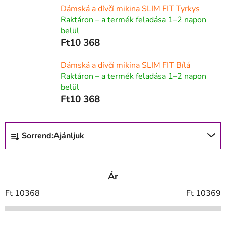
Dámská a dívčí mikina SLIM FIT Tyrkys
Raktáron – a termék feladása 1–2 napon
belül
Ft10 368
Dámská a dívčí mikina SLIM FIT Bílá
Raktáron – a termék feladása 1–2 napon
belül
Ft10 368
T
Sorrend:
Ajánljuk
e
r
m
Ár
é
k
Ft
10368
Ft
10369
e
k