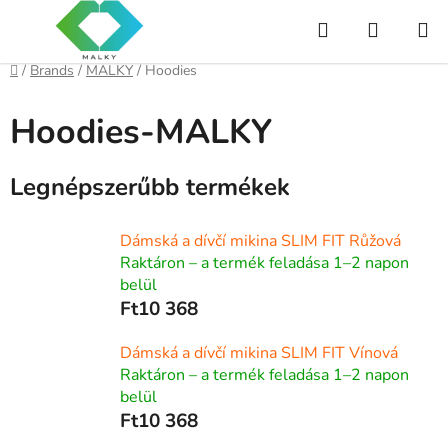
Ugrás
Keresés
KOSÁR
a
fő
Kezdőlap
/
Brands
/
MALKY
/
Hoodies
tartalomhoz
Hoodies-MALKY
Legnépszerűbb termékek
Dámská a dívčí mikina SLIM FIT Růžová
Raktáron – a termék feladása 1–2 napon
belül
Ft10 368
Dámská a dívčí mikina SLIM FIT Vínová
Raktáron – a termék feladása 1–2 napon
belül
Ft10 368