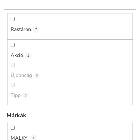
r
e
n
d
Raktáron
7
e
z
é
Akció
1
s
e
Újdonság
0
Tipp
0
Márkák
MALKY
1