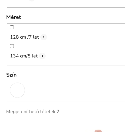
Méret
128 cm /7 let
1
134 cm/8 let
1
Szín
Megjeleníthető tételek
7
T