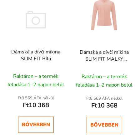
e
r
m
é
k
e
Dámská a dívčí mikina
Dámská a dívčí mikina
k
SLIM FIT Bílá
SLIM FIT MALKY
l
Meruňka
i
Raktáron – a termék
Raktáron – a termék
s
t
feladása 1–2 napon belül
feladása 1–2 napon belül
á
Ft8 569 ÁFA nélkül
Ft8 569 ÁFA nélkül
j
Ft10 368
Ft10 368
a
BŐVEBBEN
BŐVEBBEN