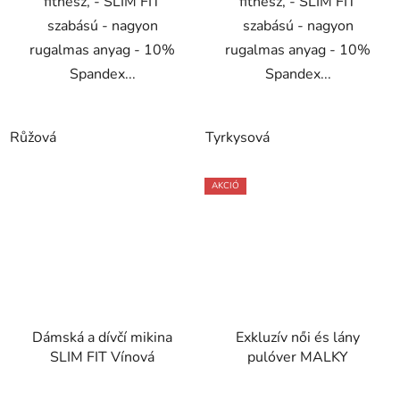
fitnesz, - SLIM FIT
fitnesz, - SLIM FIT
szabású - nagyon
szabású - nagyon
rugalmas anyag - 10%
rugalmas anyag - 10%
Spandex...
Spandex...
Růžová
Tyrkysová
AKCIÓ
Dámská a dívčí mikina
Exkluzív női és lány
SLIM FIT Vínová
pulóver MALKY