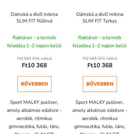
Dámská a dívčí mikina
Dámská a dívčí mikina
SLIM FIT Růžová
SLIM FIT Tyrkys
Raktáron – a termék
Raktáron – a termék
feladása 1–2 napon belül
feladása 1–2 napon belül
Ft8 569 ÁFA nélkül
Ft8 569 ÁFA nélkül
Ft10 368
Ft10 368
BŐVEBBEN
BŐVEBBEN
Sport MALKY pulóver,
Sport MALKY pulóver,
amely alkalmas edzésre -
amely alkalmas edzésre -
aerobik, ritmikus
aerobik, ritmikus
gimnasztika, futás, tánc,
gimnasztika, futás, tánc,