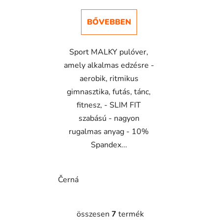
BŐVEBBEN
Sport MALKY pulóver,
amely alkalmas edzésre -
aerobik, ritmikus
gimnasztika, futás, tánc,
fitnesz, - SLIM FIT
szabású - nagyon
rugalmas anyag - 10%
Spandex...
Černá
összesen
7
termék
L