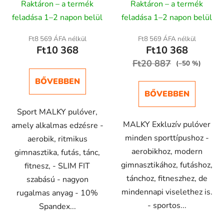
Raktáron – a termék
Raktáron – a termék
feladása 1–2 napon belül
feladása 1–2 napon belül
Ft8 569 ÁFA nélkül
Ft8 569 ÁFA nélkül
Ft10 368
Ft10 368
Ft20 887
(–50 %)
BŐVEBBEN
BŐVEBBEN
Sport MALKY pulóver,
MALKY Exkluzív pulóver
amely alkalmas edzésre -
minden sporttípushoz -
aerobik, ritmikus
aerobikhoz, modern
gimnasztika, futás, tánc,
gimnasztikához, futáshoz,
fitnesz, - SLIM FIT
tánchoz, fitneszhez, de
szabású - nagyon
mindennapi viselethez is.
rugalmas anyag - 10%
- sportos...
Spandex...