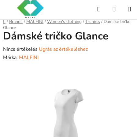
Ugrás
Keresés
KOSÁR
a
fő
Kezdőlap
/
Brands
/
MALFINI
/
Women's clothing
/
T-shirts
/
Dámské tričko
tartalomhoz
Glance
Dámské tričko Glance
A
Nincs értékelés
Ugrás az értékeléshez
termék
Márka:
MALFINI
átlagos
értékelése
5-
ből
0,0
csillag.