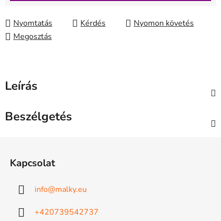
Nyomtatás
Kérdés
Nyomon követés
Megosztás
Leírás
Beszélgetés
L
á
Kapcsolat
b
l
info
@
malky.eu
é
c
+420739542737