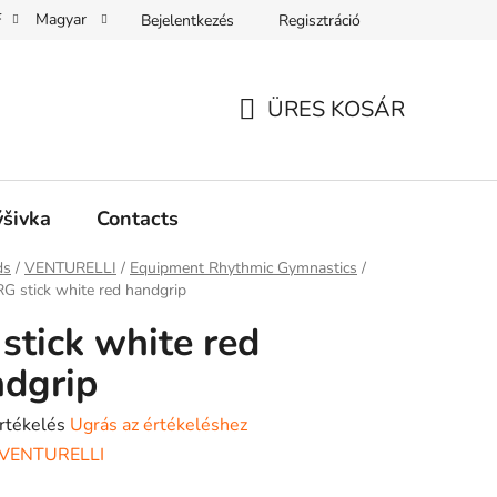
F
Magyar
Bejelentkezés
Regisztráció
ÜRES KOSÁR
KOSÁR
ýšivka
Contacts
ap
ds
/
VENTURELLI
/
Equipment Rhythmic Gymnastics
/
RG stick white red handgrip
stick white red
dgrip
rtékelés
Ugrás az értékeléshez
VENTURELLI