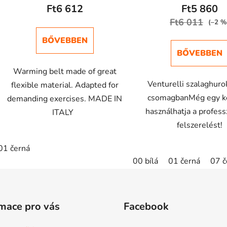
Ft6 612
Ft5 860
Ft6 011
(–2 %
BŐVEBBEN
BŐVEBBEN
Warming belt made of great
Venturelli szalaghuro
flexible material. Adapted for
csomagbanMég egy ke
demanding exercises. MADE IN
használhatja a profess
ITALY
felszerelést!
01 černá
00 bílá
01 černá
07 č
mace pro vás
Facebook