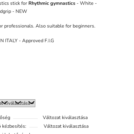
ics stick for
Rhythmic gymnastics
- White -
ése
ndgrip - NEW
r professionals. Also suitable for beginners.
N ITALY - Approved F.I.G
tőség
Változat kiválasztása
 kézbesítés:
Változat kiválasztása