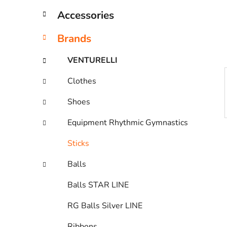
á
p
Accessories
k
a
n
Brands
e
l
VENTURELLI
Clothes
Shoes
Equipment Rhythmic Gymnastics
Sticks
Balls
Balls STAR LINE
RG Balls Silver LINE
Ribbons