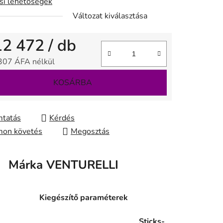
ási lehetőségek
Változat kiválasztása
12 472
/ db
307 ÁFA nélkül
gár:
KOSÁRBA
tatás
Kérdés
on követés
Megosztás
Márka
VENTURELLI
Kiegészítő paraméterek
Sticks-