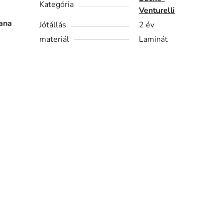
Kategória
Venturelli
ana
Jótállás
2 év
materiál
Laminát