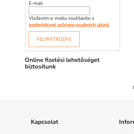
E-mail
Vložením e-mailu souhlasíte s
podmínkami ochrany osobních údajů
FELIRATKOZÁS
Online fizetési lehetőséget
biztosítunk
L
á
Kapcsolat
Infor
b
l