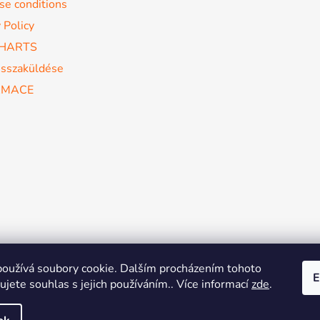
se conditions
 Policy
CHARTS
isszaküldése
AMACE
oužívá soubory cookie. Dalším procházením tohoto
E
jete souhlas s jejich používáním.. Více informací
zde
.
FISAF
MsM
ZsM
Žij pohybem
Aerobic & Dance Leagu