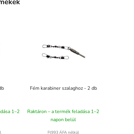
rmékek
db
Fém karabiner szalaghoz - 2 db
adása 1–2
Raktáron – a termék feladása 1–2
napon belül
l
Ft993 ÁFA nélkül