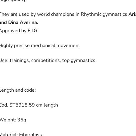
They are used by world champions in Rhythmic gymnastics
Ari
and Dina Averina.
Approved by F.I.G
Highly precise mechanical movement
Use: trainings, competitions, top gymnastics
Length and code:
Cod. ST5918 59 cm length
Weight: 36g
Material: Fiberglass