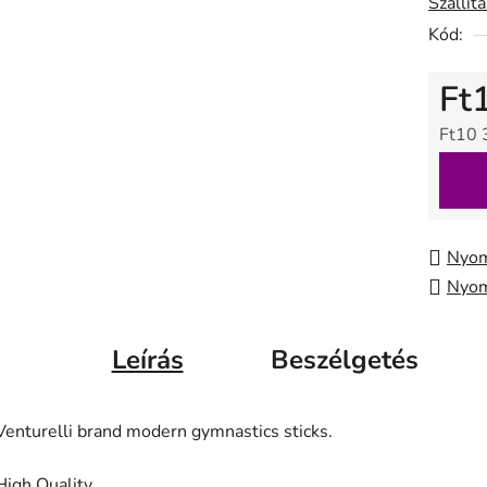
Szállít
Kód:
Ft
Ft10 
Egysé
Nyom
Nyom
Leírás
Beszélgetés
Venturelli brand modern gymnastics sticks.
High Quality.