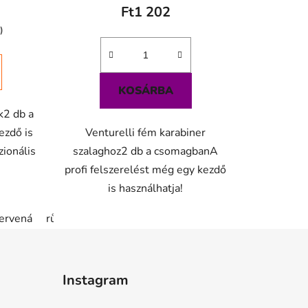
Ft1 202
)
KOSÁRBA
k2 db a
zdő is
Venturelli fém karabiner
zionális
szalaghoz2 db a csomagbanA
profi felszerelést még egy kezdő
is használhatja!
ervená
růžová
Instagram