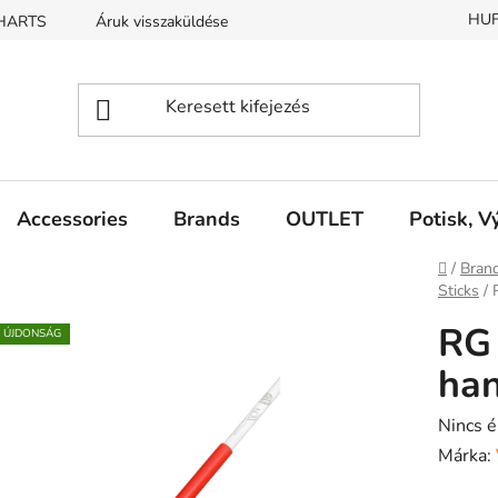
HU
CHARTS
Áruk visszaküldése
REKLAMACE
Accessories
Brands
OUTLET
Potisk, V
Kezdől
/
Bran
Sticks
/
RG 
ÚJDONSÁG
han
A
Nincs é
termék
Márka:
átlagos