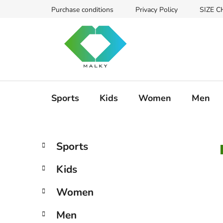
Ugrás
Purchase conditions
Privacy Policy
SIZE 
a
fő
tartalomhoz
Sports
Kids
Women
Men
O
K
Kategóriák
Sports
a
átugrása
l
t
d
Kids
e
a
g
l
Women
ó
s
r
Men
i
ó