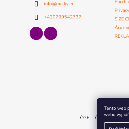
Purcha
info
@
malky.eu
é
Privacy
c
+420739542737
SIZE 
Áruk v
REKL
Tento web p
webu vyjadřu
ČGF
ČSMG
SGF