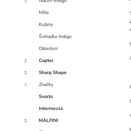
Náčiní-Indigo
Míče
Kužele
Švihadla-Indigo
Oblečení
Copter
Sharp Shape
Značky
Svorto
Intermezzo
MALFINI