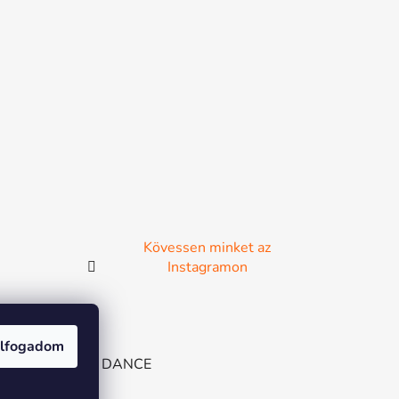
Kövessen minket az
Instagramon
lfogadom
e
BAT
MIA DANCE