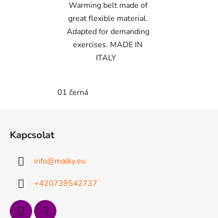
Warming belt made of
great flexible material.
Adapted for demanding
exercises. MADE IN
ITALY
01 černá
L
á
Kapcsolat
b
l
info
@
malky.eu
é
c
+420739542737