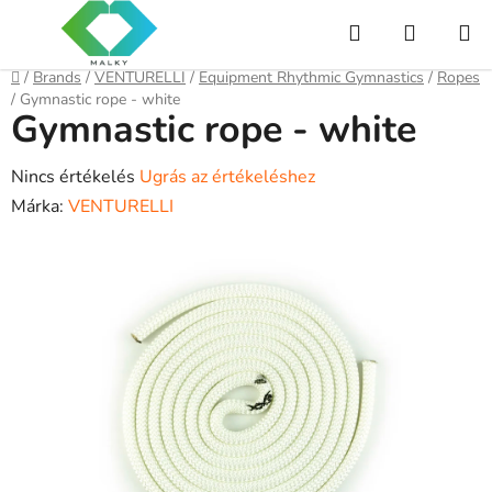
Ugrás
Keresés
KOSÁR
a
fő
Kezdőlap
/
Brands
/
VENTURELLI
/
Equipment Rhythmic Gymnastics
/
Ropes
tartalomhoz
/
Gymnastic rope - white
Gymnastic rope - white
A
Nincs értékelés
Ugrás az értékeléshez
termék
Márka:
VENTURELLI
átlagos
értékelése
5-
ből
0,0
csillag.