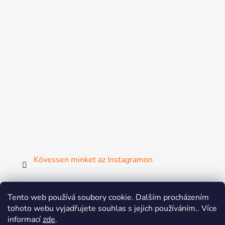
Kövessen minket az Instagramon
Tento web používá soubory cookie. Dalším procházením
tohoto webu vyjadřujete souhlas s jejich používáním.. Více
ČGF
ČSMG
SGF
FISAF
MsM
ZsM
informací
zde
.