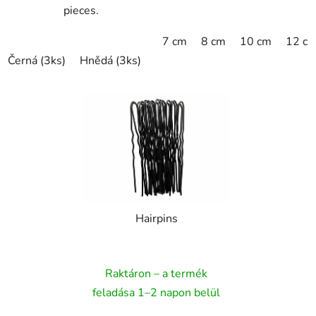
pieces.
7 cm
8 cm
10 cm
12 c
Černá (3ks)
Hnědá (3ks)
Blond(3ks)
Hairpins
Raktáron – a termék
feladása 1–2 napon belül