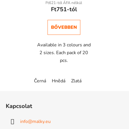
Ft621-tól ÁFA nélkül
Ft751-tól
BŐVEBBEN
Available in 3 colours and
2 sizes. Each pack of 20
pcs.
Černá
Hnědá
Zlatá
L
á
Kapcsolat
b
l
info
@
malky.eu
é