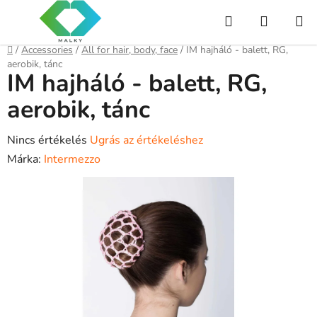
Ugrás
Keresés
KOSÁR
a
fő
Kezdőlap
/
Accessories
/
All for hair, body, face
/
IM hajháló - balett, RG,
tartalomhoz
aerobik, tánc
IM hajháló - balett, RG,
aerobik, tánc
A
Nincs értékelés
Ugrás az értékeléshez
termék
Márka:
Intermezzo
átlagos
értékelése
5-
ből
0,0
csillag.