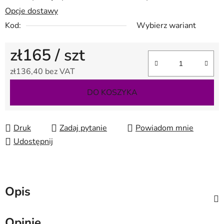
Opcje dostawy
Kod:
Wybierz wariant
zł165
/ szt
zł136,40 bez VAT
Cena jednostkowa:
DO KOSZYKA
Druk
Zadaj pytanie
Powiadom mnie
Udostępnij
Opis
Opinie