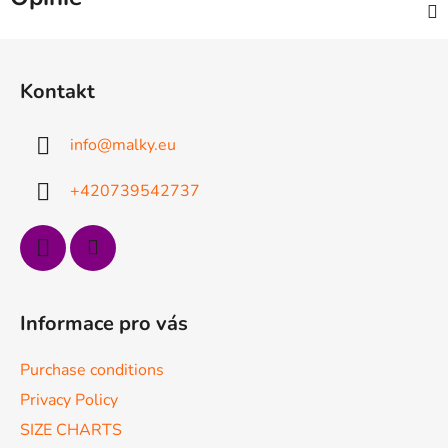
S
t
Kontakt
o
p
info
@
malky.eu
k
a
+420739542737
Informace pro vás
Purchase conditions
Privacy Policy
SIZE CHARTS