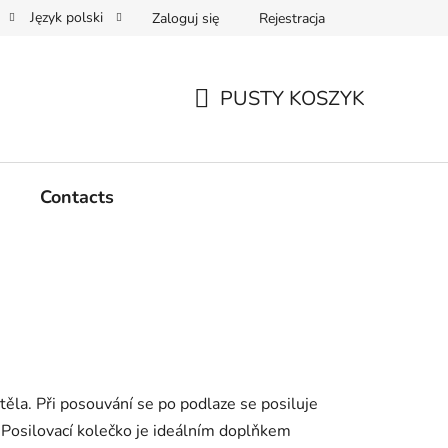
Język polski
Zaloguj się
Rejestracja
PUSTY KOSZYK
KOSZYK
Contacts
ěla. Při posouvání se po podlaze se posiluje
. Posilovací kolečko je ideálním doplňkem