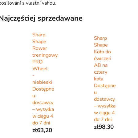
posilování s vlastní vahou.
Najczęściej sprzedawane
Sharp
Sharp
Shape
Shape
Rower
Koło do
treningowy
ćwiczeń
PRO
AB na
Wheel
cztery
-
koła
niebieski
Dostępne
Dostępne
u
u
dostawcy
dostawcy
– wysyłka
– wysyłka
w ciągu 4
w ciągu 4
do 7 dni
do 7 dni
zł98,30
zł63,20