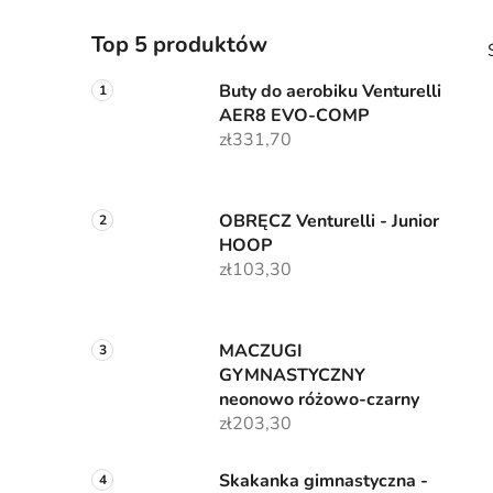
Top 5 produktów
Buty do aerobiku Venturelli
AER8 EVO-COMP
zł331,70
i
OBRĘCZ Venturelli - Junior
HOOP
zł103,30
MACZUGI
GYMNASTYCZNY
neonowo różowo-czarny
zł203,30
Skakanka gimnastyczna -