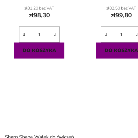
zł81,20 bez VAT
zł82,50 bez VAT
zł98,30
zł99,80
DO KOSZYKA
DO KOSZYK
Sharp Shape Wałek do ćwiczeń