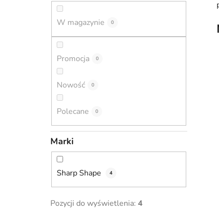
c
z
W magazynie
0
n
y
Promocja
0
Nowość
0
Polecane
0
Marki
Sharp Shape
4
Pozycji do wyświetlenia:
4