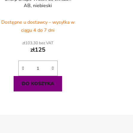
AB, niebieski
Dostępne u dostawcy – wysyłka w
ciągu 4 do 7 dni
zł103,30 bez VAT
zł125
DO KOSZYKA
K
o
n
t