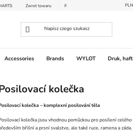
PLN
CHARTS
Zwrot towaru
REKLAMACE
Accessories
Brands
WYLOT
Druk, haft
Posilovací kolečka
Posilovací kolečka – komplexní posilování těla
Posilovací kolečka jsou vhodnou pomůckou pro posílení celého t
především břišní a prsní svalstvo, ale také ruce, ramena a záda