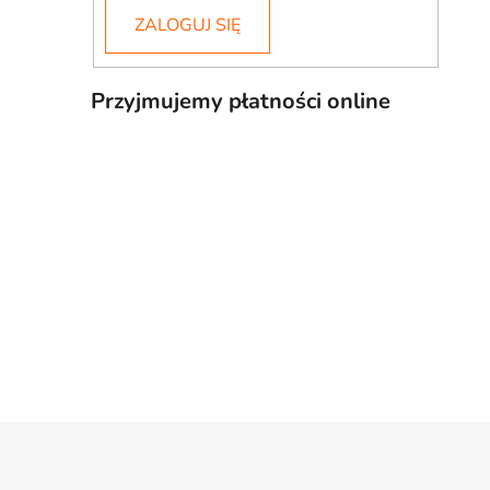
ZALOGUJ SIĘ
Przyjmujemy płatności online
S
t