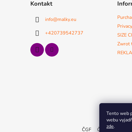
Kontakt
Infor
o
p
Purcha
info
@
malky.eu
k
Privacy
a
+420739542737
SIZE 
Zwrot 
REKL
Tento web p
webu vyjadřu
zde
.
ČGF
ČSMG
SGF