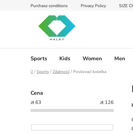
Przejść
Purchase conditions
Privacy Policy
SIZE 
do
treści
Sports
Kids
Women
Men
Home
/
Sports
/
Zdatność
/
Posilovací kolečka
P
a
Cena
s
zł
63
zł
126
e
k
b
o