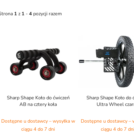
Strona
1
z
1
-
4
pozycji razem
L
s
t
a
p
r
o
d
Sharp Shape Koło do ćwiczeń
Sharp Shape Koło do 
u
AB na cztery koła
Ultra Wheel cza
k
t
Dostępne u dostawcy – wysyłka w
Dostępne u dostawcy – 
ó
ciągu 4 do 7 dni
ciągu 4 do 7 dn
w