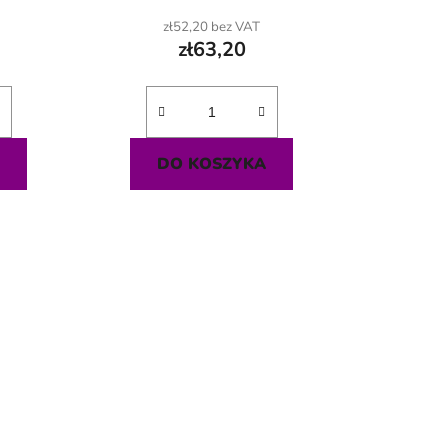
ó
zł52,20 bez VAT
w
zł63,20
A
DO KOSZYKA