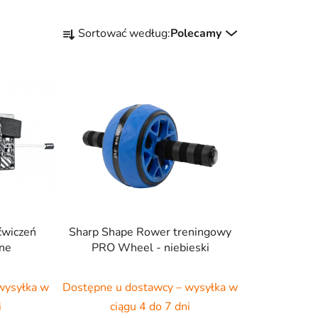
S
Sortować według:
Polecamy
o
r
t
o
w
a
n
i
e
p
r
ćwiczeń
Sharp Shape Rower treningowy
o
rne
PRO Wheel - niebieski
d
u
wysyłka w
Dostępne u dostawcy – wysyłka w
k
i
ciągu 4 do 7 dni
t