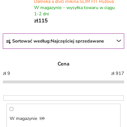
Dámská a dívčí mikina SLIM FIT Růžová
W magazynie – wysyłka towaru w ciągu
1-2 dni
zł115
S
Sortować według:
Najczęściej sprzedawane
o
r
t
Cena
o
w
zł
9
zł
917
a
n
i
e
p
r
W magazynie
130
o