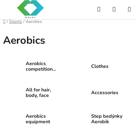
Przejść
Szukaj
KOSZY
do
treści
Home
/
Sports
/
Aerobics
Aerobics
Aerobics
Clothes
competition
shoes
All for hair,
Accessories
body, face
Aerobics
Step bedýnky
equipment
Aerobik