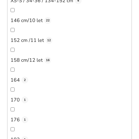
XS-S / 34-36 / 134-152 cm
4
146 cm/10 let
22
152 cm /11 let
12
158 cm/12 let
16
164
2
170
1
176
1