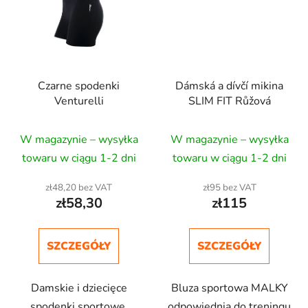
Czarne spodenki
Dámská a dívčí mikina
Venturelli
SLIM FIT Růžová
W magazynie – wysyłka
W magazynie – wysyłka
towaru w ciągu 1-2 dni
towaru w ciągu 1-2 dni
zł48,20 bez VAT
zł95 bez VAT
zł58,30
zł115
SZCZEGÓŁY
SZCZEGÓŁY
Damskie i dziecięce
Bluza sportowa MALKY
spodenki sportowe.
odpowiednia do treningu