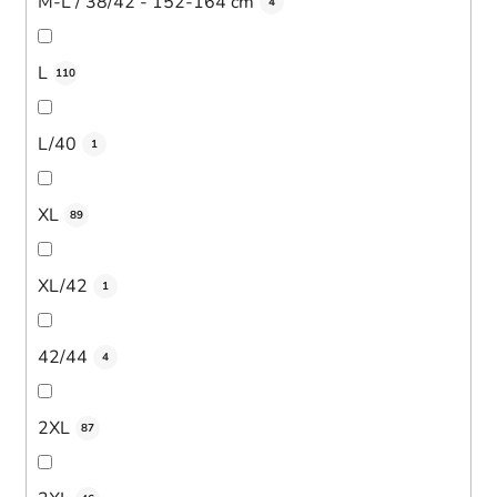
M-L / 38/42 - 152-164 cm
4
L
110
L/40
1
XL
89
XL/42
1
42/44
4
2XL
87