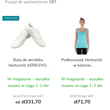
Pozycji do wyświetlenia:
287
L
POLECANE
i
s
t
a
p
r
Buty do aerobiku
Podkoszulek Venturelli
o
Venturelli AER8 EVO-
w kolorze
d
COMP
akwamarynowym
u
W magazynie – wysyłka
W magazynie – wysyłka
k
t
towaru w ciągu 1-2 dni
towaru w ciągu 1-2 dni
ó
od zł274,10 bez VAT
zł59,30 bez VAT
w
zł331,70
zł71,70
od