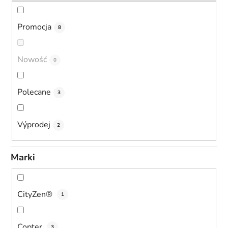
d
u
Promocja
8
k
t
Nowość
ó
0
w
Polecane
3
Výprodej
2
Marki
CityZen®
1
Copter
3