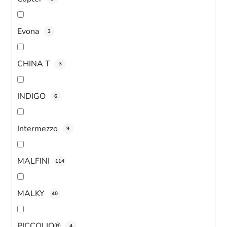
Evona
3
CHINA T
3
INDIGO
6
Intermezzo
9
MALFINI
114
MALKY
40
PICCOLIO®
4