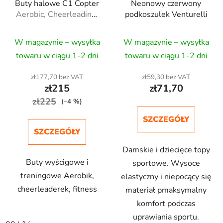
Buty halowe C1 Copter
Neonowy czerwony
Aerobic, Cheerleading,
podkoszulek Venturelli
Fitness
W magazynie – wysyłka
W magazynie – wysyłka
towaru w ciągu 1-2 dni
towaru w ciągu 1-2 dni
zł177,70 bez VAT
zł59,30 bez VAT
zł215
zł71,70
zł225
(–4 %)
SZCZEGÓŁY
SZCZEGÓŁY
Damskie i dziecięce topy
Buty wyścigowe i
sportowe. Wysoce
treningowe Aerobik,
elastyczny i niepocący się
cheerleaderek, fitness
materiał pmaksymalny
komfort podczas
uprawiania sportu.