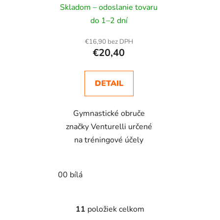
Skladom – odoslanie tovaru
do 1–2 dní
€16,90 bez DPH
€20,40
DETAIL
Gymnastické obruče
značky Venturelli určené
na tréningové účely
00 bílá
11
položiek celkom
O