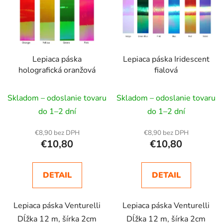
i
s
p
r
Lepiaca páska
Lepiaca páska Iridescent
o
holografická oranžová
fialová
d
u
Skladom – odoslanie tovaru
Skladom – odoslanie tovaru
k
t
do 1–2 dní
do 1–2 dní
o
€8,90 bez DPH
€8,90 bez DPH
v
€10,80
€10,80
DETAIL
DETAIL
Lepiaca páska Venturelli
Lepiaca páska Venturelli
Dĺžka 12 m, šírka 2cm
Dĺžka 12 m, šírka 2cm