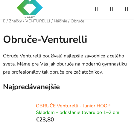
Prejsť
Hľadať
NÁKUP
na
obsah
KOŠÍK
Domov
/
Značky
/
VENTURELLI
/
Náčinie
/
Obruče
Obruče-Venturelli
Obruče Venturelli používajú najlepšie závodnice z celého
sveta. Máme pre Vás jak oburuče na modernú gymnastiku
pre profesionálov tak obruče pre začiatočníkov.
Najpredávanejšie
OBRUČE Venturelli - Junior HOOP
Skladom – odoslanie tovaru do 1–2 dní
€23,80