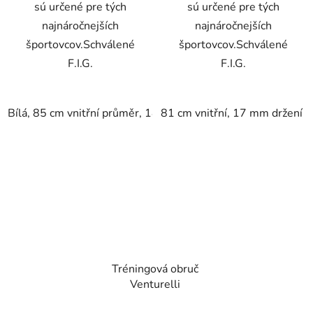
sú určené pre tých
sú určené pre tých
najnáročnejších
najnáročnejších
športovcov.Schválené
športovcov.Schválené
F.I.G.
F.I.G.
Bílá, 85 cm vnitřní průměr, 18 mm držení
81 cm vnitřní, 17 mm držení
Bílá, 88 cm vnit
Tréningová obruč
Venturelli