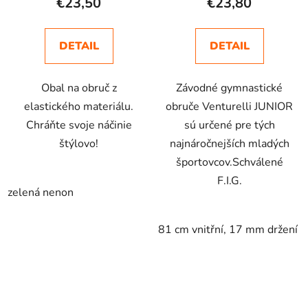
€23,50
€23,80
DETAIL
DETAIL
Obal na obruč z
Závodné gymnastické
elastického materiálu.
obruče Venturelli JUNIOR
Chráňte svoje náčinie
sú určené pre tých
štýlovo!
najnáročnejších mladých
športovcov.Schválené
F.I.G.
zelená nenon
81 cm vnitřní, 17 mm držení