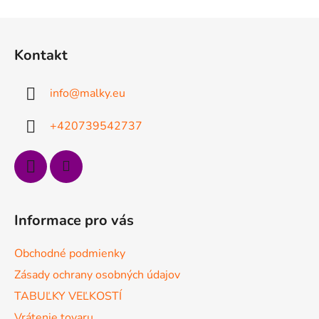
v
l
Z
á
á
d
Kontakt
p
a
ä
c
info
@
malky.eu
t
i
e
i
+420739542737
p
e
r
v
k
y
v
Informace pro vás
ý
p
Obchodné podmienky
i
s
Zásady ochrany osobných údajov
u
TABUĽKY VEĽKOSTÍ
Vrátenie tovaru