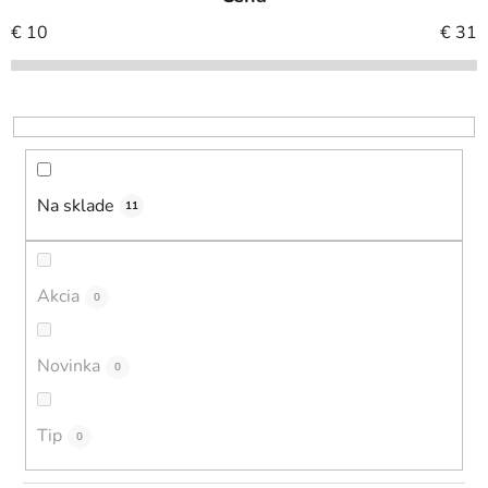
n
i
€
10
€
31
e
p
r
o
d
u
Na sklade
11
k
t
o
Akcia
0
v
Novinka
0
Tip
0