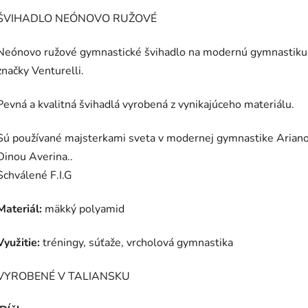
ŠVIHADLO NEÓNOVO RUŽOVÉ
Neónovo ružové gymnastické švihadlo na modernú gymnastiku
značky Venturelli.
Pevná a kvalitná švihadlá vyrobená z vynikajúceho materiálu.
Sú používané majsterkami sveta v modernej gymnastike Ariano
Dinou Averina..
Schválené F.I.G
Materiál:
mäkký polyamid
Využitie:
tréningy, súťaže, vrcholová gymnastika
VYROBENÉ V TALIANSKU