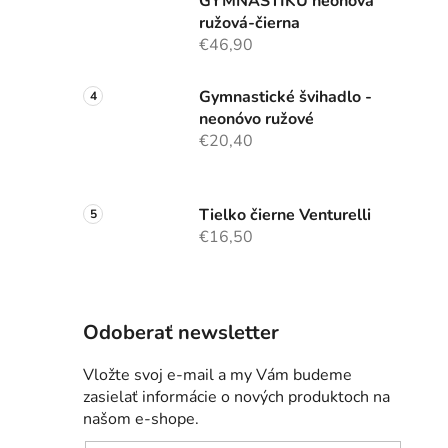
GYMNASTIKU neónová
ružová-čierna
€46,90
Gymnastické švihadlo -
neonóvo ružové
€20,40
Tielko čierne Venturelli
€16,50
Odoberať newsletter
Vložte svoj e-mail a my Vám budeme
zasielať informácie o nových produktoch na
našom e-shope.