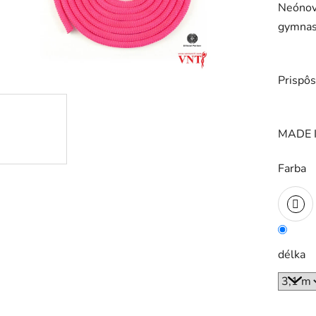
Neónov
je
gymnas
0,0
z
5
Prispôs
hviezdič
MADE I
Farba
délka