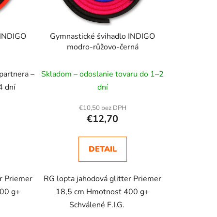
 INDIGO
Gymnastické švihadlo INDIGO
modro-růžovo-černá
partnera –
Skladom – odoslanie tovaru do 1–2
4 dní
dní
€10,50 bez DPH
€12,70
DETAIL
er Priemer
RG lopta jahodová glitter Priemer
400 g+
18,5 cm Hmotnosť 400 g+
G.
Schválené F.I.G.