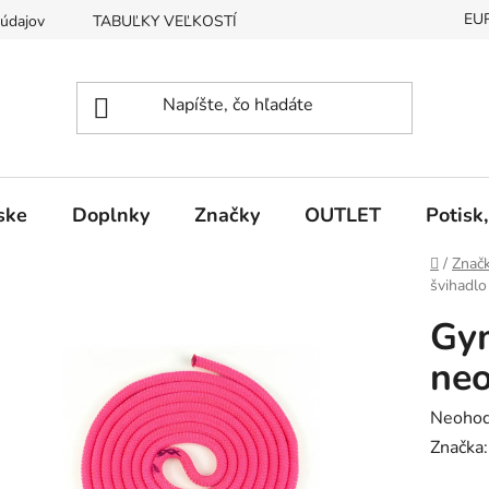
EU
údajov
TABUĽKY VEĽKOSTÍ
Vrátenie tovaru
REKLA
ske
Doplnky
Značky
OUTLET
Potisk
Domov
/
Znač
švihadlo
Gym
neo
Prieme
Neohod
hodnot
Značka
produk