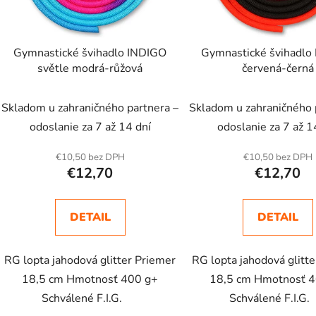
Gymnastické švihadlo INDIGO
Gymnastické švihadlo
světle modrá-růžová
červená-černá
Skladom u zahraničného partnera –
Skladom u zahraničného 
odoslanie za 7 až 14 dní
odoslanie za 7 až 1
€10,50 bez DPH
€10,50 bez DPH
€12,70
€12,70
DETAIL
DETAIL
RG lopta jahodová glitter Priemer
RG lopta jahodová glitt
18,5 cm Hmotnosť 400 g+
18,5 cm Hmotnosť 
Schválené F.I.G.
Schválené F.I.