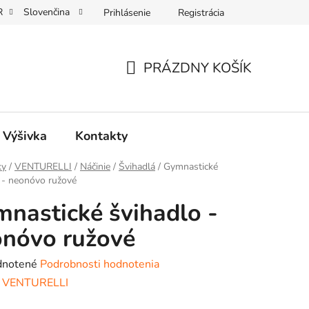
R
Slovenčina
Prihlásenie
Registrácia
MACE
PRÁZDNY KOŠÍK
NÁKUPNÝ
KOŠÍK
, Výšivka
Kontakty
ky
/
VENTURELLI
/
Náčinie
/
Švihadlá
/
Gymnastické
 - neonóvo ružové
nastické švihadlo -
nóvo ružové
rné
notené
Podrobnosti hodnotenia
enie
:
VENTURELLI
tu