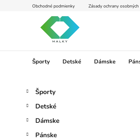
Prejsť
Obchodné podmienky
Zásady ochrany osobných 
na
obsah
Športy
Detské
Dámske
Pán
B
K
Preskočiť
Športy
a
kategórie
o
t
č
Detské
e
n
g
ý
Dámske
ó
p
r
Pánske
i
a