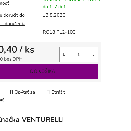
nosť
do 1–2 dní
 doručiť do:
13.8.2026
ti doručenia
RO18 PL2-103
0,40
/ ks
0 bez DPH
tková cena:
DO KOŠÍKA
Opýtať sa
Strážiť
ať
Značka
VENTURELLI