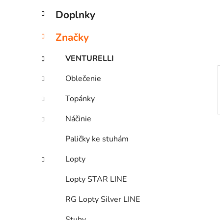
e
n
Doplnky
e
l
Značky
VENTURELLI
Oblečenie
Topánky
Náčinie
Paličky ke stuhám
Lopty
Lopty STAR LINE
RG Lopty Silver LINE
Stuhy