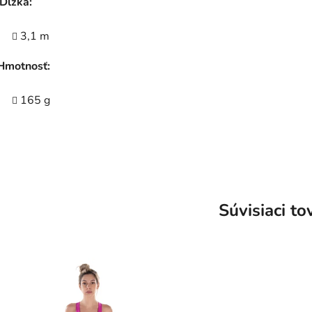
Dĺžka:
3,1 m
Hmotnosť:
165 g
Súvisiaci to