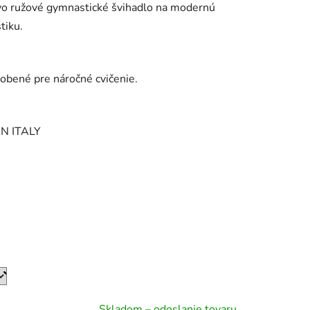
o ružové gymnastické švihadlo na modernú
tiku.
obené pre náročné cvičenie.
iek.
N ITALY
Skladom – odoslanie tovaru