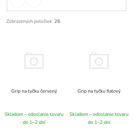
Zobrazených položiek:
26
V
ý
p
i
s
p
r
Grip na tyčku červený
Grip na tyčku fialový
o
d
u
Skladom – odoslanie tovaru
Skladom – odoslanie tovaru
k
t
do 1–2 dní
do 1–2 dní
o