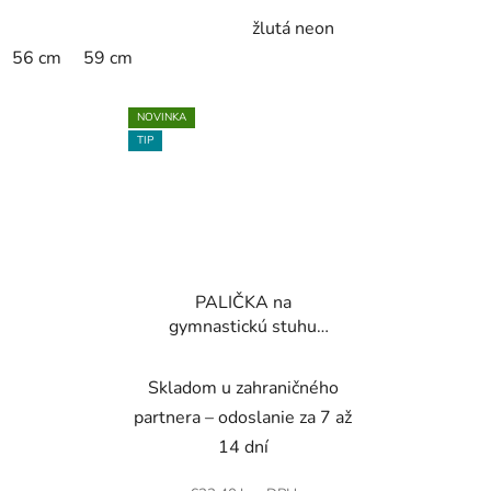
žlutá neon
56 cm
59 cm
NOVINKA
TIP
PALIČKA na
gymnastickú stuhu
oranžová neónová
Skladom u zahraničného
partnera – odoslanie za 7 až
14 dní