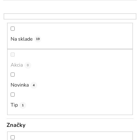
p
r
o
d
u
Na sklade
19
k
t
o
Akcia
0
v
Novinka
4
Tip
1
Značky