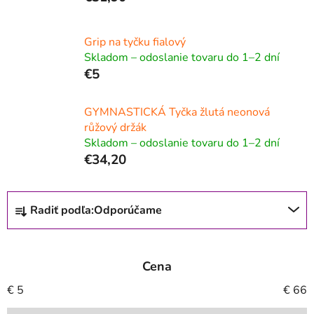
Grip na tyčku fialový
Skladom – odoslanie tovaru do 1–2 dní
€5
GYMNASTICKÁ Tyčka žlutá neonová
růžový držák
Skladom – odoslanie tovaru do 1–2 dní
€34,20
R
Radiť podľa:
Odporúčame
a
d
e
Cena
n
i
€
5
€
66
e