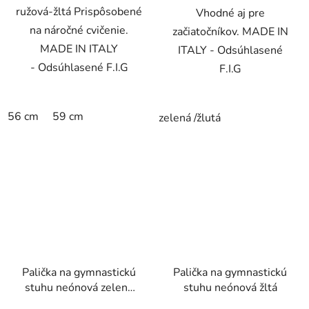
ružová-žltá Prispôsobené
Vhodné aj pre
na náročné cvičenie.
začiatočníkov. MADE IN
MADE IN ITALY
ITALY - Odsúhlasené
- Odsúhlasené F.I.G
F.I.G
56 cm
59 cm
zelená /žlutá
Palička na gymnastickú
Palička na gymnastickú
stuhu neónová zelená
stuhu neónová žltá
svetlá