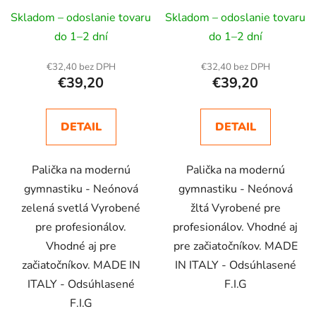
Skladom – odoslanie tovaru
Skladom – odoslanie tovaru
do 1–2 dní
do 1–2 dní
€32,40 bez DPH
€32,40 bez DPH
€39,20
€39,20
DETAIL
DETAIL
Palička na modernú
Palička na modernú
gymnastiku - Neónová
gymnastiku - Neónová
zelená svetlá Vyrobené
žltá Vyrobené pre
pre profesionálov.
profesionálov. Vhodné aj
Vhodné aj pre
pre začiatočníkov. MADE
začiatočníkov. MADE IN
IN ITALY - Odsúhlasené
ITALY - Odsúhlasené
F.I.G
F.I.G