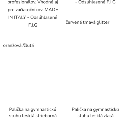
profesionálov. Vhodné aj
- Odsúhlasené F.I.G
pre začiatočníkov. MADE
IN ITALY - Odsúhlasené
červená tmavá glitter
F.I.G
oranžová /žlutá
Palička na gymnastickú
Palička na gymnastickú
stuhu lesklá strieborná
stuhu lesklá zlatá