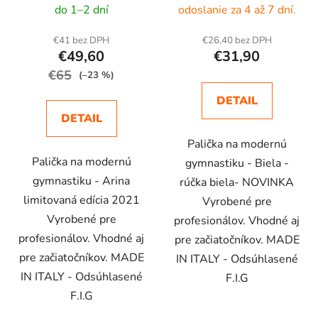
do 1–2 dní
odoslanie za 4 až 7 dní.
€41 bez DPH
€26,40 bez DPH
€49,60
€31,90
€65
(–23 %)
DETAIL
DETAIL
Palička na modernú
Palička na modernú
gymnastiku - Biela -
gymnastiku - Arina
rúčka biela- NOVINKA
limitovaná edícia 2021
Vyrobené pre
Vyrobené pre
profesionálov. Vhodné aj
profesionálov. Vhodné aj
pre začiatočníkov. MADE
pre začiatočníkov. MADE
IN ITALY - Odsúhlasené
IN ITALY - Odsúhlasené
F.I.G
F.I.G