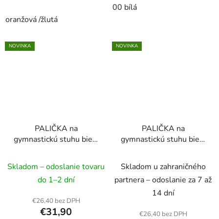
00 bílá
oranžová /žlutá
NOVINKA
NOVINKA
PALIČKA na
PALIČKA na
gymnastickú stuhu biela
gymnastickú stuhu biela
rúčka červená
rúčka čierna
Skladom – odoslanie tovaru
Skladom u zahraničného
do 1–2 dní
partnera – odoslanie za 7 až
14 dní
€26,40 bez DPH
€31,90
€26,40 bez DPH