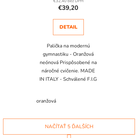
€32,40 bez DPH
€39,20
DETAIL
Palička na modernú
gymnastiku - Oranžová
neónová Prispôsobené na
náročné cvičenie. MADE
IN ITALY - Schválené F.I.G
oranžová
NAČÍTAŤ 5 ĎALŠÍCH
S