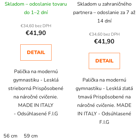
Skladom – odoslanie tovaru
Skladom u zahraničného
do 1–2 dní
partnera – odoslanie za 7 až
14 dní
€34,60 bez DPH
€41,90
€34,60 bez DPH
€41,90
DETAIL
DETAIL
Palička na modernú
gymnastiku - Lesklá
Palička na modernú
strieborná Prispôsobené
gymnastiku - Lesklá zlatá
na náročné cvičenie.
tmavá Prispôsobené na
MADE IN ITALY
náročné cvičenie. MADE
- Odsúhlasené F.I.G
IN ITALY - Odsúhlasené
F.I.G
56 cm
59 cm