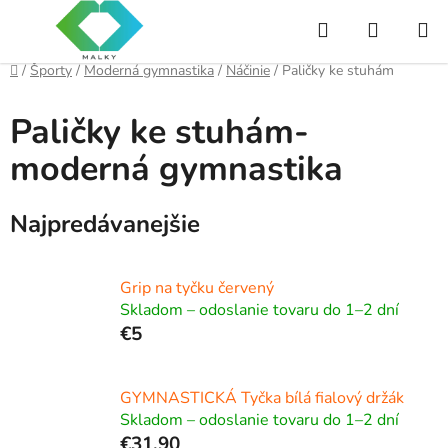
Prejsť
Hľadať
NÁKUP
na
obsah
KOŠÍK
Domov
/
Športy
/
Moderná gymnastika
/
Náčinie
/
Paličky ke stuhám
Paličky ke stuhám-
moderná gymnastika
Najpredávanejšie
Grip na tyčku červený
Skladom – odoslanie tovaru do 1–2 dní
€5
GYMNASTICKÁ Tyčka bílá fialový držák
Skladom – odoslanie tovaru do 1–2 dní
€31,90