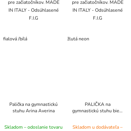
pre začiatočníkov. MADE
pre začiatočníkov. MADE
IN ITALY - Odsúhlasené
IN ITALY - Odsúhlasené
F.I.G
F.I.G
fialová /bílá
žlutá neon
Palička na gymnastickú
PALIČKA na
stuhu Arina Averina
gymnastickú stuhu biela
rúčka biela
Skladom – odoslanie tovaru
Skladom u dodávateľa –