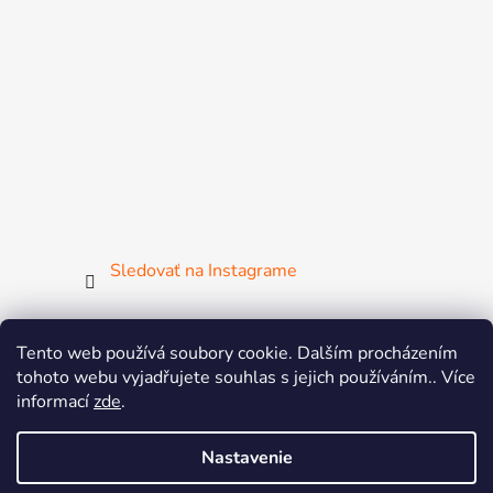
Sledovať na Instagrame
Tento web používá soubory cookie. Dalším procházením
tohoto webu vyjadřujete souhlas s jejich používáním.. Více
ČGF
ČSMG
SGF
FISAF
MsM
ZsM
informací
zde
.
Žij pohybem
Aerobic & Dance League
BAT
Nastavenie
MIA DANCE