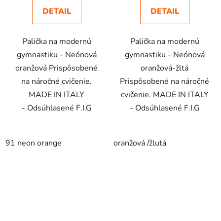
DETAIL
DETAIL
Palička na modernú
Palička na modernú
gymnastiku - Neónová
gymnastiku - Neónová
oranžová Prispôsobené
oranžová-žltá
na náročné cvičenie.
Prispôsobené na náročné
MADE IN ITALY
cvičenie. MADE IN ITALY
- Odsúhlasené F.I.G
- Odsúhlasené F.I.G
91 neon orange
oranžová /žlutá