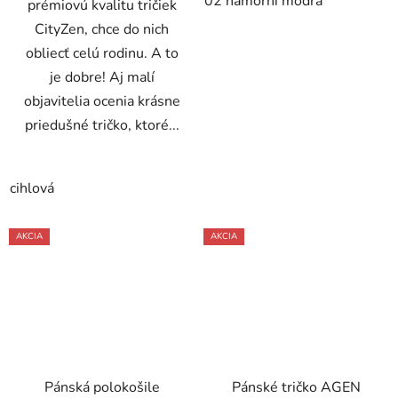
02 námořní modrá
prémiovú kvalitu tričiek
CityZen, chce do nich
obliecť celú rodinu. A to
je dobre! Aj malí
objavitelia ocenia krásne
priedušné tričko, ktoré...
cihlová
AKCIA
AKCIA
Pánská polokošile
Pánské tričko AGEN