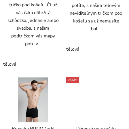
tričko pod košeľu. Či už
potíte, s naším telovým
vás čaká dôležitá
neviditeľným tričkom pod
schôdzka, jednanie alebo
košeľu sa už nemusíte
svadba, s naším
báť...
podtričkom vás mapy
potu v...
tělová
tělová
AKCIA
Boxerky PUNO šedé
Dámská polokošile