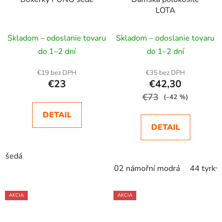
LOTA
Skladom – odoslanie tovaru
Skladom – odoslanie tovaru
do 1–2 dní
do 1–2 dní
€19 bez DPH
€35 bez DPH
€23
€42,30
€73
(–42 %)
DETAIL
DETAIL
šedá
02 námořní modrá
44 tyrky
AKCIA
AKCIA