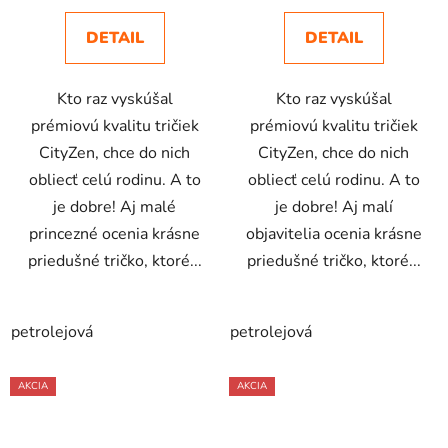
DETAIL
DETAIL
Kto raz vyskúšal
Kto raz vyskúšal
prémiovú kvalitu tričiek
prémiovú kvalitu tričiek
CityZen, chce do nich
CityZen, chce do nich
obliecť celú rodinu. A to
obliecť celú rodinu. A to
je dobre! Aj malé
je dobre! Aj malí
princezné ocenia krásne
objavitelia ocenia krásne
priedušné tričko, ktoré...
priedušné tričko, ktoré...
petrolejová
petrolejová
AKCIA
AKCIA