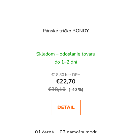
Pánské tričko BONDY
Skladom – odoslanie tovaru
do 1–2 dní
€18,80 bez DPH
€22,70
€38,10
(–40 %)
DETAIL
01 černá
02 námořní modrá