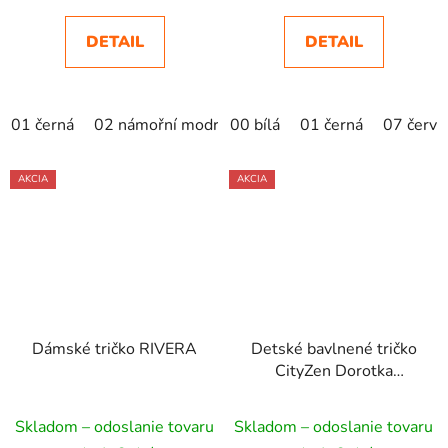
DETAIL
DETAIL
01 černá
02 námořní modrá
00 bílá
05 královská modrá
01 černá
07 červe
07 č
AKCIA
AKCIA
Dámské tričko RIVERA
Detské bavlnené tričko
CityZen Dorotka
malinové
Skladom – odoslanie tovaru
Skladom – odoslanie tovaru