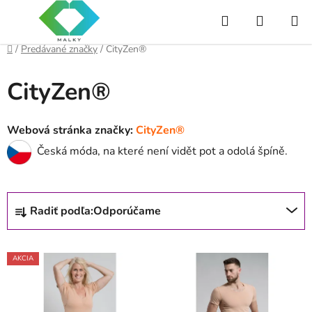
Prejsť
Hľadať
NÁKUP
na
obsah
KOŠÍK
Domov
/
Predávané značky
/
CityZen®
CityZen®
Webová stránka značky:
CityZen®
Česká móda, na které není vidět pot a odolá špíně.
R
Radiť podľa:
Odporúčame
a
d
V
e
AKCIA
ý
n
p
i
i
e