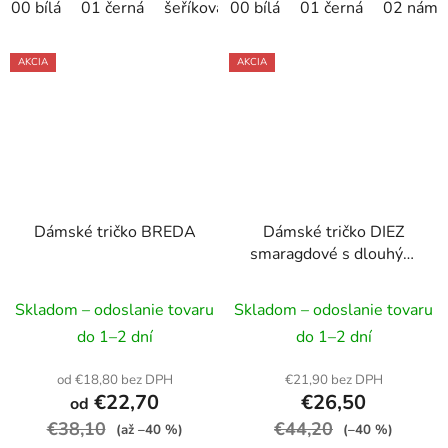
00 bílá
01 černá
šeříková
00 bílá
01 černá
02 námo
AKCIA
AKCIA
Dámské tričko BREDA
Dámské tričko DIEZ
smaragdové s dlouhým
rukávem
Skladom – odoslanie tovaru
Skladom – odoslanie tovaru
do 1–2 dní
do 1–2 dní
od €18,80 bez DPH
€21,90 bez DPH
€22,70
€26,50
od
€38,10
€44,20
(až –40 %)
(–40 %)