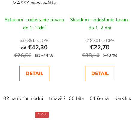
MASSY navy-světle
modrá
Skladom – odoslanie tovaru
Skladom – odoslanie tovaru
do 1–2 dní
do 1–2 dní
od €35 bez DPH
€18,80 bez DPH
€42,30
€22,70
od
€76,50
€38,10
(až –44 %)
(–40 %)
DETAIL
DETAIL
02 námořní modrá
tmavě šedá
00 bílá
cihlová
01 černá
dark khak
AKCIA