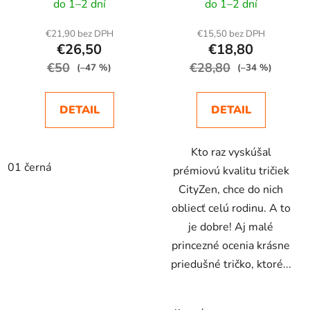
do 1–2 dní
do 1–2 dní
€21,90 bez DPH
€15,50 bez DPH
€26,50
€18,80
€50
€28,80
(–47 %)
(–34 %)
DETAIL
DETAIL
Kto raz vyskúšal
01 černá
prémiovú kvalitu tričiek
CityZen, chce do nich
obliecť celú rodinu. A to
je dobre! Aj malé
princezné ocenia krásne
priedušné tričko, ktoré...