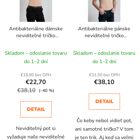
s
p
p
r
r
o
Antibakteriálne dámske
Antibakteriálne pánske
o
d
neviditeľné tričko
neviditeľné tričko
d
u
CityZen
CityZen so zdvojeným
u
k
podpazuším
Skladom – odoslanie tovaru
Skladom – odoslanie tovaru
k
t
t
do 1–2 dní
do 1–2 dní
o
o
v
€18,80 bez DPH
€31,50 bez DPH
v
€22,70
€38,10
€38,10
(–40 %)
DETAIL
DETAIL
Čo keby nebol vidieť pot,
Neviditeľný pot si
ani samotné tričko? V tom
vyžaduje naše neviditeľné
je ten trik. Aj keď sa veľmi