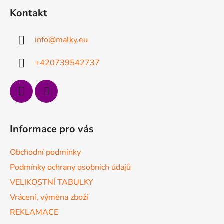
á
Kontakt
p
a
info
@
malky.eu
t
í
+420739542737
Informace pro vás
Obchodní podmínky
Podmínky ochrany osobních údajů
VELIKOSTNÍ TABULKY
Vrácení, výměna zboží
REKLAMACE