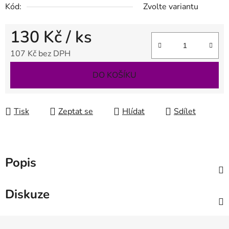
Kód:
Zvolte variantu
130 Kč
/ ks
107 Kč bez DPH
Měrná cena:
DO KOŠÍKU
Tisk
Zeptat se
Hlídat
Sdílet
Popis
Diskuze
Z