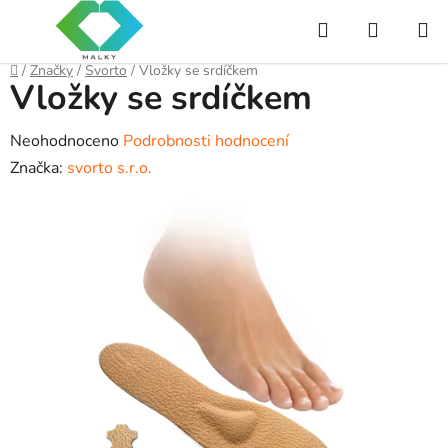
Přejít
Hledat
NÁKUP
na
obsah
KOŠÍK
Domů
/
Značky
/
Svorto
/
Vložky se srdíčkem
Vložky se srdíčkem
Průměrné
Neohodnoceno
Podrobnosti hodnocení
hodnocení
Značka:
svorto s.r.o.
produktu
je
0,0
z
5
hvězdiček.