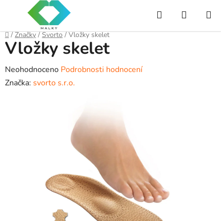
Přejít
Hledat
NÁKUP
na
obsah
KOŠÍK
Domů
/
Značky
/
Svorto
/
Vložky skelet
Vložky skelet
Průměrné
Neohodnoceno
Podrobnosti hodnocení
hodnocení
Značka:
svorto s.r.o.
produktu
je
0,0
z
5
hvězdiček.