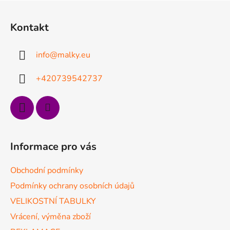
Z
á
Kontakt
p
a
info
@
malky.eu
t
í
+420739542737
Informace pro vás
Obchodní podmínky
Podmínky ochrany osobních údajů
VELIKOSTNÍ TABULKY
Vrácení, výměna zboží