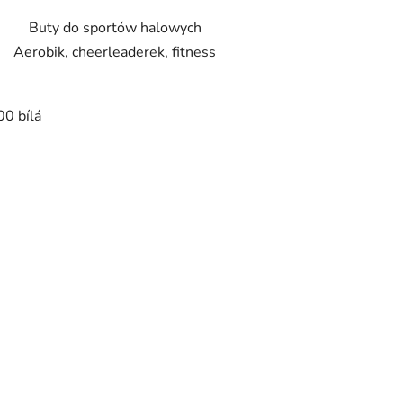
Buty do sportów halowych
Aerobik, cheerleaderek, fitness
00 bílá
K
o
n
t
r
o
l
k
i
l
i
s
t