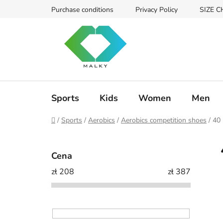
Przejść
Purchase conditions
Privacy Policy
SIZE 
do
treści
Sports
Kids
Women
Men
Home
/
Sports
/
Aerobics
/
Aerobics competition shoes
/
40
P
a
Cena
s
zł
208
zł
387
e
k
b
o