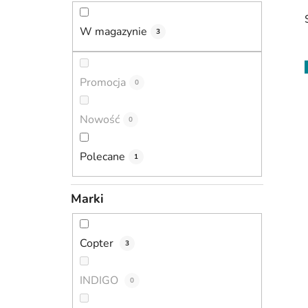
c
z
W magazynie
3
n
y
i
Promocja
0
Nowość
0
Polecane
1
Marki
Copter
3
INDIGO
0