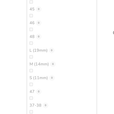
45
0
46
0
48
0
L (19mm)
0
M (14mm)
0
S (11mm)
0
47
0
37-38
0