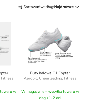
S
Sortować według:
Najdroższe
o
r
t
o
w
a
n
i
e
p
r
opter
Buty halowe C1 Copter
o
 Fitness
Aerobic, Cheerleading, Fitness
d
u
 towaru w
W magazynie – wysyłka towaru w
k
ciągu 1-2 dni
t