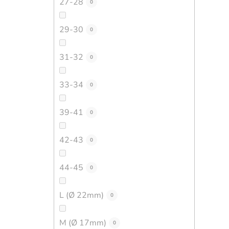
27-28
0
29-30
0
31-32
0
33-34
0
39-41
0
42-43
0
44-45
0
L (Ø 22mm)
0
M (Ø 17mm)
0