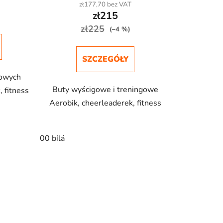
ó
zł177,70 bez VAT
w
zł215
zł225
(–4 %)
SZCZEGÓŁY
lowych
Buty wyścigowe i treningowe
, fitness
Aerobik, cheerleaderek, fitness
00 bílá