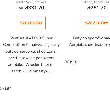
od zł274,10 bez VAT
zł232,80 bez VAT
zł331,70
zł281,70
od
SZCZEGÓŁY
SZCZEGÓŁY
Venturelli AER-8 Super
Buty do sportów ha
Competition to najwyższej klasy
Aerobik, cheerleaderek
buty do aerobiku, stworzone i
przetestowane pod kątem
00 bílá
aerobiku. Włoskie buty do
aerobiku i gimnastyki...
00 bílá