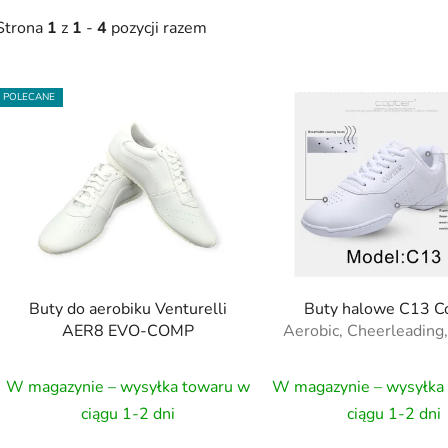
Strona
1
z
1
-
4
pozycji razem
L
POLECANE
s
t
a
p
r
o
d
Buty do aerobiku Venturelli
Buty halowe C13 C
u
AER8 EVO-COMP
Aerobic, Cheerleading,
k
t
W magazynie – wysyłka towaru w
W magazynie – wysyłka
ó
ciągu 1-2 dni
ciągu 1-2 dni
w