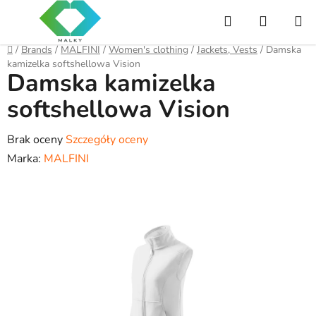
Przejść
Szukaj
KOSZY
do
treści
Home
/
Brands
/
MALFINI
/
Women's clothing
/
Jackets, Vests
/
Damska
kamizelka softshellowa Vision
Damska kamizelka
softshellowa Vision
Średnia
Brak oceny
Szczegóły oceny
ocena
Marka:
MALFINI
produktu
wynosi
0,0
na
5
gwiazdek.