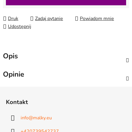
Druk
Zadaj pytanie
Powiadom mnie
Udostępnij
Opis
Opinie
S
t
Kontakt
o
p
info
@
malky.eu
k
a
+420739542737