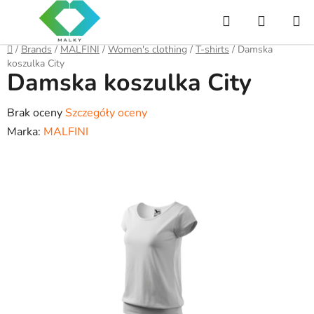
Przejść
Szukaj
KOSZY
do
treści
Home
/
Brands
/
MALFINI
/
Women's clothing
/
T-shirts
/
Damska
koszulka City
Damska koszulka City
Średnia
Brak oceny
Szczegóły oceny
ocena
Marka:
MALFINI
produktu
wynosi
0,0
na
5
gwiazdek.