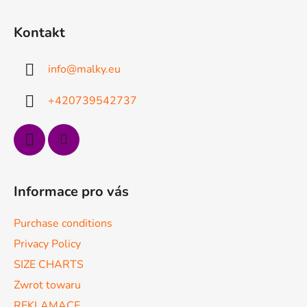
S
t
Kontakt
o
p
info
@
malky.eu
k
a
+420739542737
Informace pro vás
Purchase conditions
Privacy Policy
SIZE CHARTS
Zwrot towaru
REKLAMACE