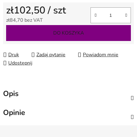
zł102,50
/ szt
zł84,70 bez VAT
Cena jednostkowa:
DO KOSZYKA
Druk
Zadaj pytanie
Powiadom mnie
Udostępnij
Opis
Opinie
S