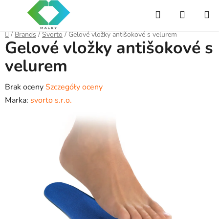
Przejść
Szukaj
KOSZY
do
treści
Home
/
Brands
/
Svorto
/
Gelové vložky antišokové s velurem
Gelové vložky antišokové s
velurem
Średnia
Brak oceny
Szczegóły oceny
ocena
Marka:
svorto s.r.o.
produktu
wynosi
0,0
na
5
gwiazdek.