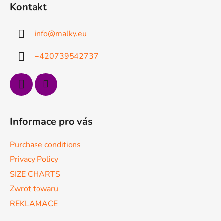
t
Kontakt
o
p
info
@
malky.eu
k
a
+420739542737
Informace pro vás
Purchase conditions
Privacy Policy
SIZE CHARTS
Zwrot towaru
REKLAMACE