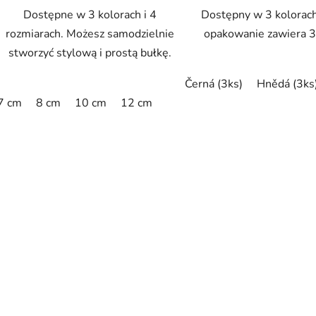
Dostępne w 3 kolorach i 4
Dostępny w 3 kolorac
rozmiarach. Możesz samodzielnie
opakowanie zawiera 3 
stworzyć stylową i prostą bułkę.
Černá (3ks)
Hnědá (3ks
7 cm
8 cm
10 cm
12 cm
K
o
n
t
r
o
l
k
i
l