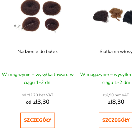
s
t
a
p
r
o
d
Nadzienie do bułek
Siatka na włos
u
k
t
W magazynie – wysyłka towaru w
W magazynie – wysyłka
ó
ciągu 1-2 dni
ciągu 1-2 dni
w
od zł2,70 bez VAT
zł6,90 bez VAT
zł3,30
zł8,30
od
SZCZEGÓŁY
SZCZEGÓŁY