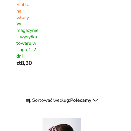
Siatka
na
włosy
W
magazynie
– wysyłka
towaru w
ciągu 1-2
dni
zł8,30
S
Sortować według:
Polecamy
o
r
t
o