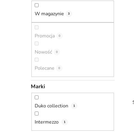
c
z
W magazynie
3
n
y
Promocja
0
Nowość
0
Polecane
0
Marki
Duko collection
1
Intermezzo
1
i