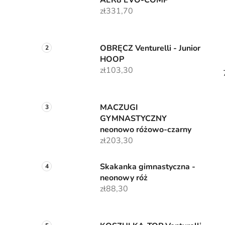
AER8 EVO-COMP
zł331,70
OBRĘCZ Venturelli - Junior
HOOP
zł103,30
MACZUGI
GYMNASTYCZNY
neonowo różowo-czarny
zł203,30
Skakanka gimnastyczna -
neonowy róż
zł88,30