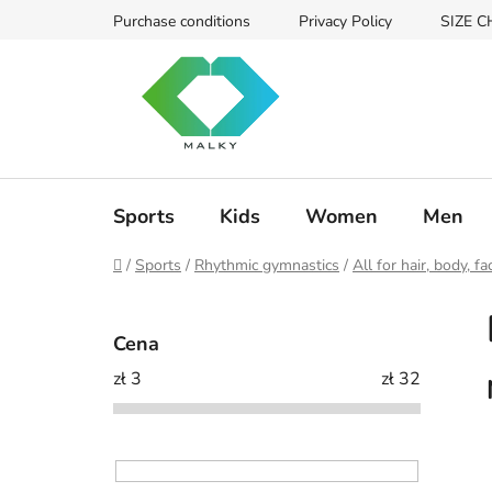
Przejść
Purchase conditions
Privacy Policy
SIZE 
do
treści
Sports
Kids
Women
Men
Home
/
Sports
/
Rhythmic gymnastics
/
All for hair, body, fa
P
a
Cena
s
zł
3
zł
32
e
k
b
o