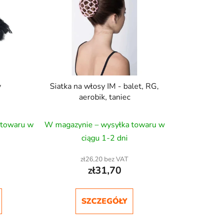
w
a
n
i
e
p
r
y
Siatka na włosy IM - balet, RG,
o
aerobik, taniec
d
u
 towaru w
W magazynie – wysyłka towaru w
k
ciągu 1-2 dni
t
ó
zł26,20 bez VAT
w
zł31,70
SZCZEGÓŁY