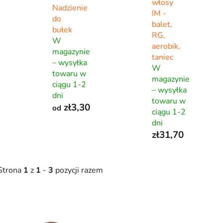
włosy
Nadzienie
IM -
do
balet,
bułek
RG,
W
aerobik,
magazynie
taniec
– wysyłka
W
towaru w
magazynie
ciągu 1-2
– wysyłka
dni
towaru w
zł3,30
od
ciągu 1-2
dni
zł31,70
Strona
1
z
1
-
3
pozycji razem
L