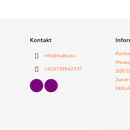
S
t
Kontakt
Infor
o
p
Purcha
info
@
malky.eu
k
Privacy
a
+420739542737
SIZE 
Zwrot 
REKL