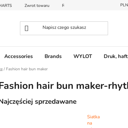
PLN
CHARTS
Zwrot towaru
REKLAMACE
Accessories
Brands
WYLOT
Druk, haft
ce
/
Fashion hair bun maker
Fashion hair bun maker-rhy
Najczęściej sprzedawane
Siatka
na