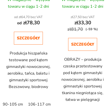
towaru w ciągu 1-2 dni
towaru w ciągu 1-2 dni
od zł64,70 bez VAT
zł27,50 bez VAT
zł78,30
zł33,30
od
zł81,70
(–59 %)
SZCZEGÓŁY
SZCZEGÓŁY
Produkcja hiszpańska
OBRAZY – produkcja
testowane pod kątem
czeska przetestowany
gimnastyki nowoczesnej,
pod kątem gimnastyki
aerobiku, tańca, baletu i
nowoczesnej, aerobiku i
gimnastyki sportowej
gimnastyki sportowej
Bezszwowy, biodrowy
tkanina niegniotąca się,
łatwa w pielęgnacji
90-105 cm
106-117 cm
118-129 cm
130-141 cm