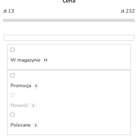
Cena
o
w
zł
13
zł
232
a
n
i
e
p
r
W magazynie
11
o
d
u
Promocja
2
k
t
Nowość
ó
0
w
Polecane
2