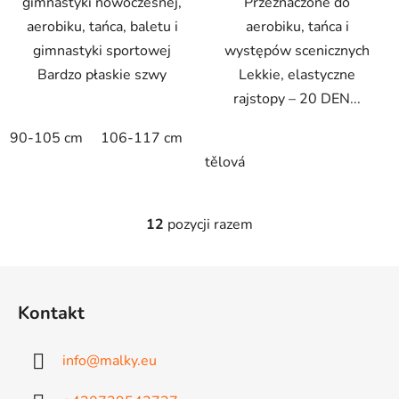
gimnastyki nowoczesnej,
Przeznaczone do
aerobiku, tańca, baletu i
aerobiku, tańca i
gimnastyki sportowej
występów scenicznych
Bardzo płaskie szwy
Lekkie, elastyczne
rajstopy – 20 DEN...
90-105 cm
106-117 cm
118-129 cm
130-141 cm
tělová
12
pozycji razem
K
o
n
S
t
t
r
Kontakt
o
o
p
l
info
@
malky.eu
k
k
i
a