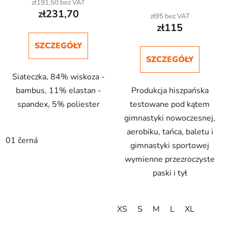
zł191,50 bez VAT
ó
zł231,70
zł95 bez VAT
w
zł115
SZCZEGÓŁY
SZCZEGÓŁY
Siateczka, 84% wiskoza -
bambus, 11% elastan -
Produkcja hiszpańska
spandex, 5% poliester
testowane pod kątem
gimnastyki nowoczesnej,
aerobiku, tańca, baletu i
01 černá
gimnastyki sportowej
wymienne przezroczyste
paski i tył
XS
S
M
L
XL