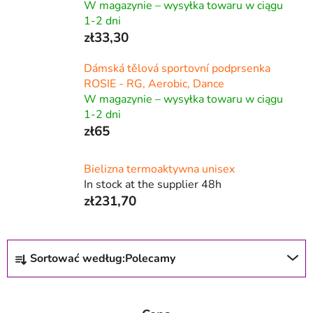
W magazynie – wysyłka towaru w ciągu
1-2 dni
zł33,30
Dámská tělová sportovní podprsenka
ROSIE - RG, Aerobic, Dance
W magazynie – wysyłka towaru w ciągu
1-2 dni
zł65
Bielizna termoaktywna unisex
In stock at the supplier 48h
zł231,70
S
Sortować według:
Polecamy
o
r
t