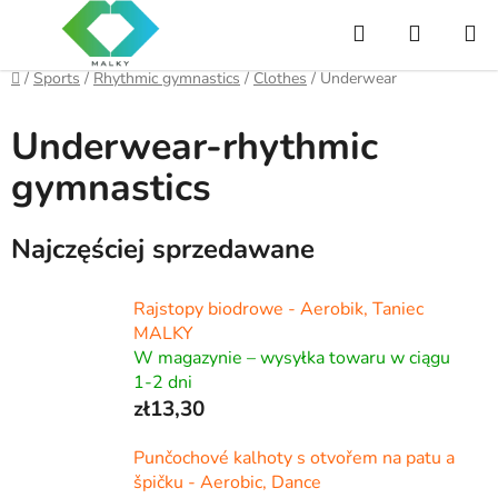
Przejść
Szukaj
KOSZY
do
treści
Home
/
Sports
/
Rhythmic gymnastics
/
Clothes
/
Underwear
Underwear-rhythmic
gymnastics
Najczęściej sprzedawane
Rajstopy biodrowe - Aerobik, Taniec
MALKY
W magazynie – wysyłka towaru w ciągu
1-2 dni
zł13,30
Punčochové kalhoty s otvořem na patu a
špičku - Aerobic, Dance