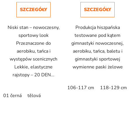
SZCZEGÓŁY
SZCZEGÓŁY
Niski stan – nowoczesny,
Produkcja hiszpańska
sportowy look
testowane pod kątem
Przeznaczone do
gimnastyki nowoczesnej,
aerobiku, tańca i
aerobiku, tańca, baletu i
występów scenicznych
gimnastyki sportowej
Lekkie, elastyczne
wymienne paski żelowe
rajstopy – 20 DEN...
106-117 cm
118-129 cm
01 černá
tělová