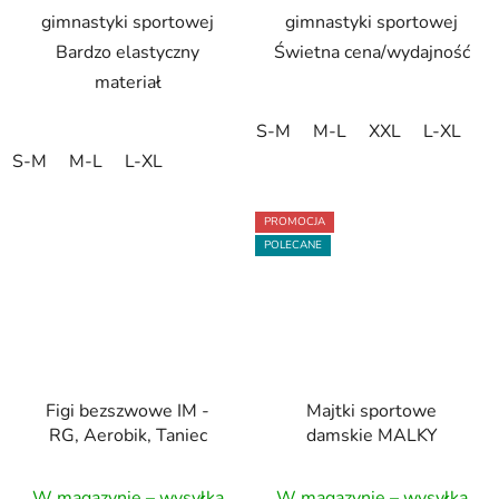
gimnastyki sportowej
gimnastyki sportowej
Bardzo elastyczny
Świetna cena/wydajność
materiał
S-M
M-L
XXL
L-XL
S-M
M-L
L-XL
PROMOCJA
POLECANE
Figi bezszwowe IM -
Majtki sportowe
RG, Aerobik, Taniec
damskie MALKY
W magazynie – wysyłka
W magazynie – wysyłka