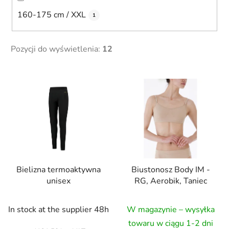
160-175 cm / XXL
1
Pozycji do wyświetlenia:
12
L
i
s
t
a
p
r
Bielizna termoaktywna
Biustonosz Body IM -
o
unisex
RG, Aerobik, Taniec
d
u
In stock at the supplier 48h
W magazynie – wysyłka
k
t
towaru w ciągu 1-2 dni