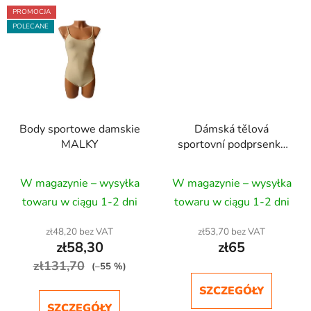
PROMOCJA
POLECANE
Body sportowe damskie
Dámská tělová
MALKY
sportovní podprsenka
ROSIE - RG, Aerobic,
Dance
W magazynie – wysyłka
W magazynie – wysyłka
towaru w ciągu 1-2 dni
towaru w ciągu 1-2 dni
zł48,20 bez VAT
zł53,70 bez VAT
zł58,30
zł65
zł131,70
(–55 %)
SZCZEGÓŁY
SZCZEGÓŁY