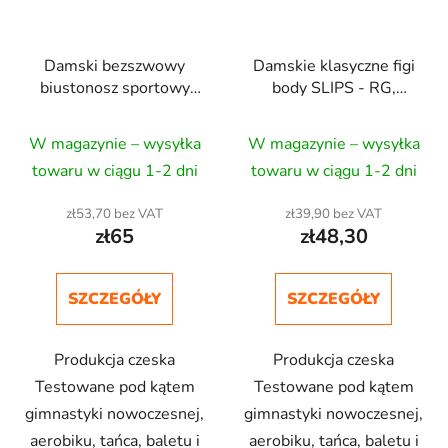
Damski bezszwowy
Damskie klasyczne figi
biustonosz sportowy
body SLIPS - RG,
VICTORIA - RG,
Aerobic, Dance
Aerobik, Taniec
W magazynie – wysyłka
W magazynie – wysyłka
towaru w ciągu 1-2 dni
towaru w ciągu 1-2 dni
zł53,70 bez VAT
zł39,90 bez VAT
zł65
zł48,30
SZCZEGÓŁY
SZCZEGÓŁY
Produkcja czeska
Produkcja czeska
Testowane pod kątem
Testowane pod kątem
gimnastyki nowoczesnej,
gimnastyki nowoczesnej,
aerobiku, tańca, baletu i
aerobiku, tańca, baletu i