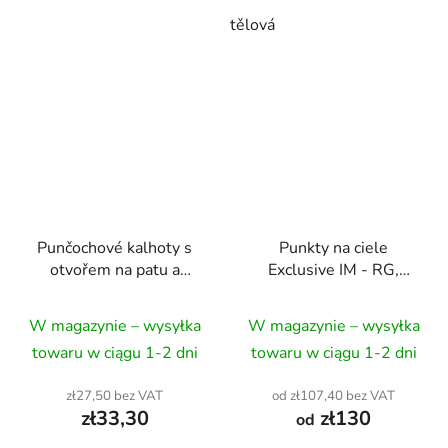
tělová
Punčochové kalhoty s
Punkty na ciele
otvořem na patu a
Exclusive IM - RG,
špičku - Aerobic, Dance
aerobik, taniec, balet
W magazynie – wysyłka
W magazynie – wysyłka
towaru w ciągu 1-2 dni
towaru w ciągu 1-2 dni
zł27,50 bez VAT
od zł107,40 bez VAT
zł33,30
zł130
od