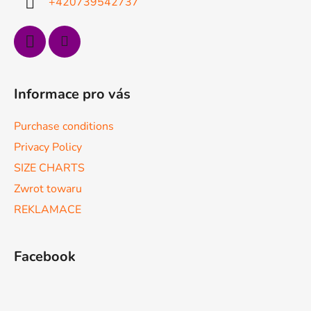
+420739542737
l
i
s
t
y
Informace pro vás
Purchase conditions
Privacy Policy
SIZE CHARTS
Zwrot towaru
REKLAMACE
Facebook