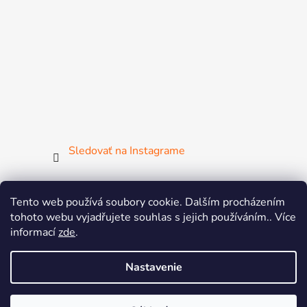
Sledovať na Instagrame
Tento web používá soubory cookie. Dalším procházením
tohoto webu vyjadřujete souhlas s jejich používáním.. Více
ČGF
ČSMG
SGF
FISAF
MsM
ZsM
informací
zde
.
Žij pohybem
Aerobic & Dance League
BAT
Nastavenie
MIA DANCE