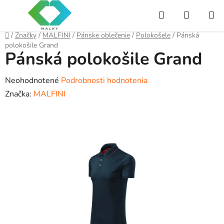
Prejsť
Hľadať
NÁKUP
na
obsah
KOŠÍK
Domov
/
Značky
/
MALFINI
/
Pánske oblečenie
/
Polokošele
/
Pánská
polokošile Grand
Pánská polokošile Grand
Priemerné
Neohodnotené
Podrobnosti hodnotenia
hodnotenie
Značka:
MALFINI
produktu
je
0,0
z
5
hviezdičiek.