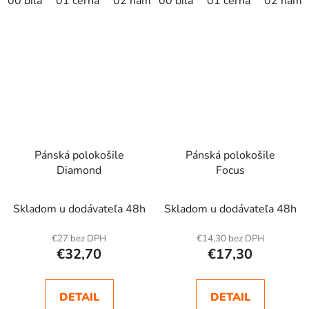
00 bílá
01 černá
02 námořní modrá
00 bílá
01 černá
světle šedý melír
02 námo
Pánská polokošile
Pánská polokošile
Diamond
Focus
Skladom u dodávateľa 48h
Skladom u dodávateľa 48h
€27 bez DPH
€14,30 bez DPH
€32,70
€17,30
DETAIL
DETAIL