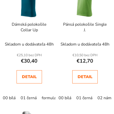
s
p
r
Dámská polokošile
Pánsá polokošile Single
o
Collar Up
J.
d
u
Skladom u dodávateľa 48h
Skladom u dodávateľa 48h
k
t
€25,10 bez DPH
€10,50 bez DPH
o
€30,40
€12,70
v
DETAIL
DETAIL
00 bílá
01 černá
formula red
00 bílá
dark navy
01 černá
light anthrac
02 námo