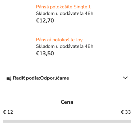
Pánsá polokošile Single J.
Skladom u dodávateľa 48h
€12,70
Pánská polokošile Joy
Skladom u dodávateľa 48h
€13,50
R
Radiť podľa:
Odporúčame
a
d
e
Cena
n
i
€
12
€
33
e
p