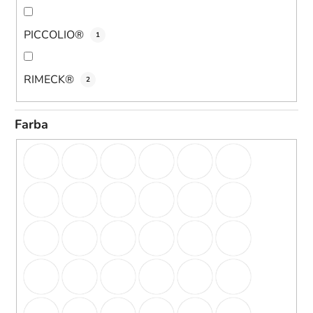
PICCOLIO®
1
RIMECK®
2
Farba