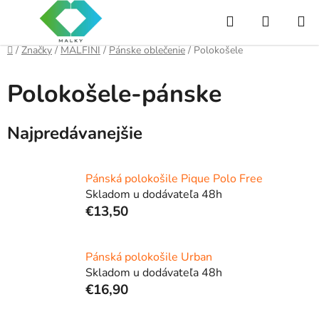
Prejsť
Hľadať
NÁKUP
na
obsah
KOŠÍK
Domov
/
Značky
/
MALFINI
/
Pánske oblečenie
/
Polokošele
Polokošele-pánske
Najpredávanejšie
Pánská polokošile Pique Polo Free
Skladom u dodávateľa 48h
€13,50
Pánská polokošile Urban
Skladom u dodávateľa 48h
€16,90