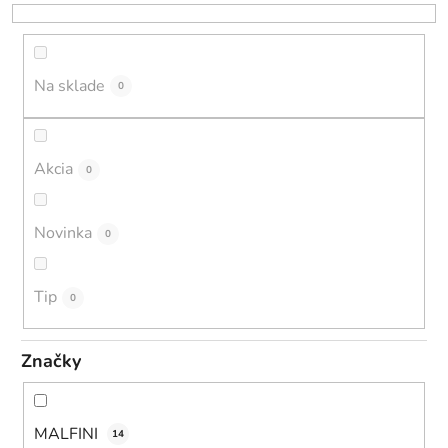
r
o
d
u
Na sklade
0
k
t
o
Akcia
0
v
Novinka
0
Tip
0
Značky
MALFINI
14