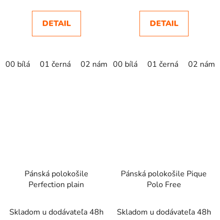
DETAIL
DETAIL
00 bílá
01 černá
02 námořní modrá
00 bílá
01 černá
formula red
02 námo
avo
Pánská polokošile
Pánská polokošile Pique
Perfection plain
Polo Free
Skladom u dodávateľa 48h
Skladom u dodávateľa 48h