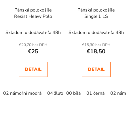
Pánská polokošile
Pánská polokošile
Resist Heavy Polo
Single J. LS
Skladom u dodávateľa 48h
Skladom u dodávateľa 48h
€20,70 bez DPH
€15,30 bez DPH
€25
€18,50
DETAIL
DETAIL
02 námořní modrá
04 žlutá
00 bílá
05 královská modrá
01 černá
02 námo
lahvo