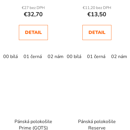
€27 bez DPH
€11,20 bez DPH
€32,70
€13,50
DETAIL
DETAIL
00 bílá
01 černá
02 námořní modrá
00 bílá
01 černá
tmavě šedý melír 
02 námo
Pánská polokošile
Pánská polokošile
Prime (GOTS)
Reserve