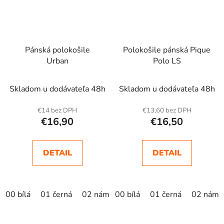
Pánská polokošile
Polokošile pánská Pique
Urban
Polo LS
Skladom u dodávateľa 48h
Skladom u dodávateľa 48h
€14 bez DPH
€13,60 bez DPH
€16,90
€16,50
DETAIL
DETAIL
00 bílá
01 černá
02 námořní modrá
00 bílá
01 černá
04 žlutá
02 námo
05 krá