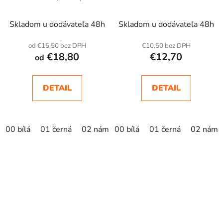
Skladom u dodávateľa 48h
Skladom u dodávateľa 48h
od €15,50 bez DPH
€10,50 bez DPH
€18,80
€12,70
od
DETAIL
DETAIL
00 bílá
01 černá
02 námořní modrá
00 bílá
01 černá
khaki
mandlová
02 námo