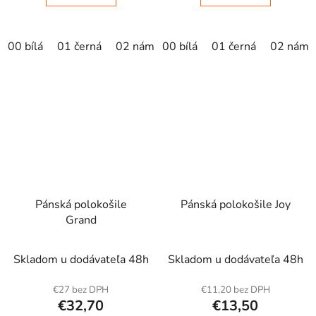
00 bílá
01 černá
02 námořní modrá
00 bílá
01 černá
light anthracite
02 námo
Pánská polokošile
Pánská polokošile Joy
Grand
Skladom u dodávateľa 48h
Skladom u dodávateľa 48h
€27 bez DPH
€11,20 bez DPH
€32,70
€13,50