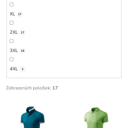
XL
17
2XL
17
3XL
16
4XL
2
Zobrazených položiek:
17
V
ý
p
i