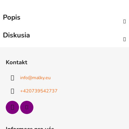
Popis
Diskusia
Z
á
Kontakt
p
ä
info
@
malky.eu
t
i
+420739542737
e