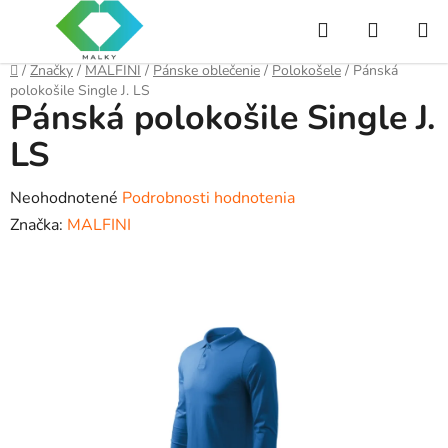
Prejsť
Hľadať
NÁKUP
na
obsah
KOŠÍK
Domov
/
Značky
/
MALFINI
/
Pánske oblečenie
/
Polokošele
/
Pánská
polokošile Single J. LS
Pánská polokošile Single J.
LS
Priemerné
Neohodnotené
Podrobnosti hodnotenia
hodnotenie
Značka:
MALFINI
produktu
je
0,0
z
5
hviezdičiek.