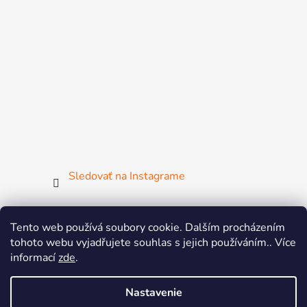
Sledovať na Instagrame
Tento web používá soubory cookie. Dalším procházením
tohoto webu vyjadřujete souhlas s jejich používáním.. Více
ČGF
ČSMG
SGF
FISAF
MsM
ZsM
informací
zde
.
Žij pohybem
Aerobic & Dance League
BAT
Nastavenie
MIA DANCE