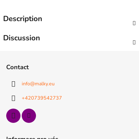
Description
Discussion
F
o
Contact
o
t
info
@
malky.eu
e
r
+420739542737