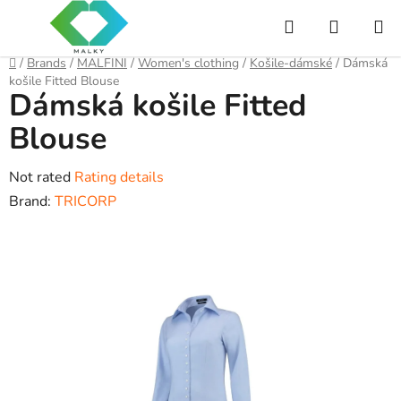
Skip
Search
SHOPP
to
content
CART
Home
/
Brands
/
MALFINI
/
Women's clothing
/
Košile-dámské
/
Dámská
košile Fitted Blouse
Dámská košile Fitted
Blouse
The
Not rated
Rating details
average
Brand:
TRICORP
product
rating
is
0,0
out
of
5
stars.