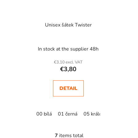
Unisex šátek Twister
In stock at the supplier 48h
€3,10 excl. VAT
€3,80
DETAIL
00 bílá
01 černá
05 královská modrá
0
7
items total