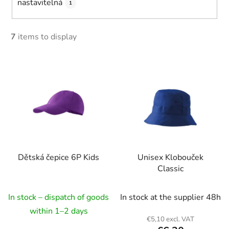
nastavitelná
1
7
items to display
L
i
s
t
o
f
p
Dětská čepice 6P Kids
Unisex Klobouček
r
Classic
o
d
In stock – dispatch of goods
In stock at the supplier 48h
u
c
within 1–2 days
€5,10 excl. VAT
t