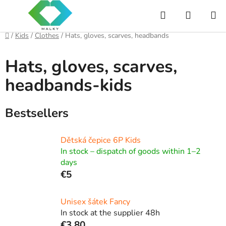
Skip
Search
SHOPP
to
content
CART
Home
/
Kids
/
Clothes
/
Hats, gloves, scarves, headbands
Hats, gloves, scarves,
headbands-kids
Bestsellers
Dětská čepice 6P Kids
In stock – dispatch of goods within 1–2
days
€5
Unisex šátek Fancy
In stock at the supplier 48h
€3,80