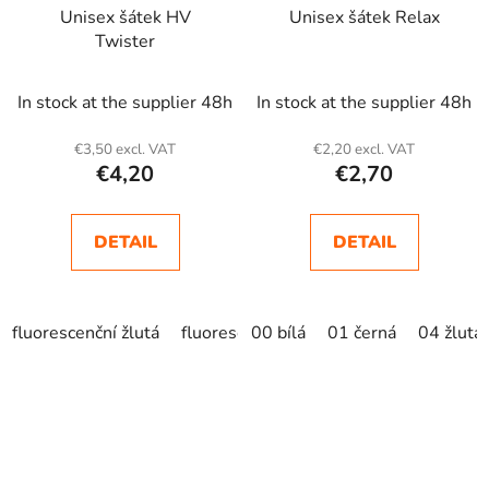
Unisex šátek HV
Unisex šátek Relax
Twister
In stock at the supplier 48h
In stock at the supplier 48h
€3,50 excl. VAT
€2,20 excl. VAT
€4,20
€2,70
DETAIL
DETAIL
fluorescenční žlutá
fluorescenční oranžová
00 bílá
01 černá
04 žlutá