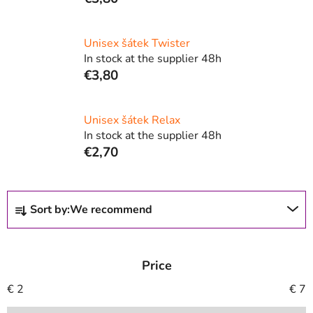
Unisex šátek Twister
In stock at the supplier 48h
€3,80
Unisex šátek Relax
In stock at the supplier 48h
€2,70
P
Sort by:
We recommend
r
o
d
Price
u
c
€
2
€
7
t