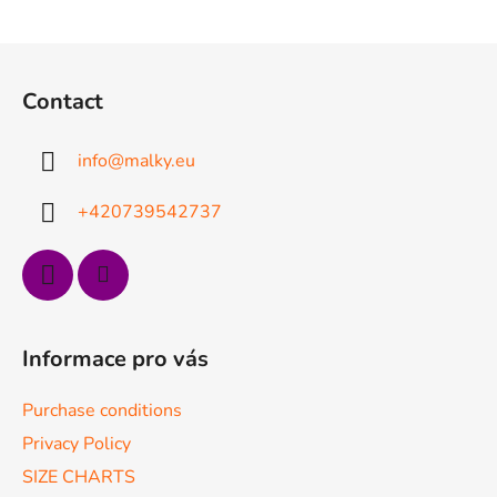
L
i
s
F
t
o
i
Contact
o
n
t
g
info
@
malky.eu
e
c
o
r
+420739542737
n
t
r
o
l
s
Informace pro vás
Purchase conditions
Privacy Policy
SIZE CHARTS