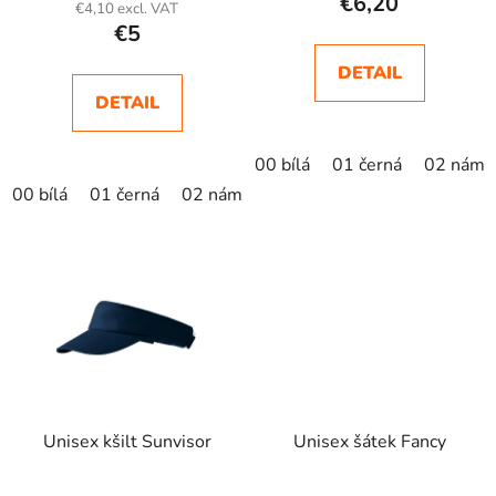
€6,20
€4,10 excl. VAT
s
€5
DETAIL
DETAIL
00 bílá
01 černá
02 námo
00 bílá
01 černá
02 námořní modrá
04 žlutá
05 krá
Unisex kšilt Sunvisor
Unisex šátek Fancy