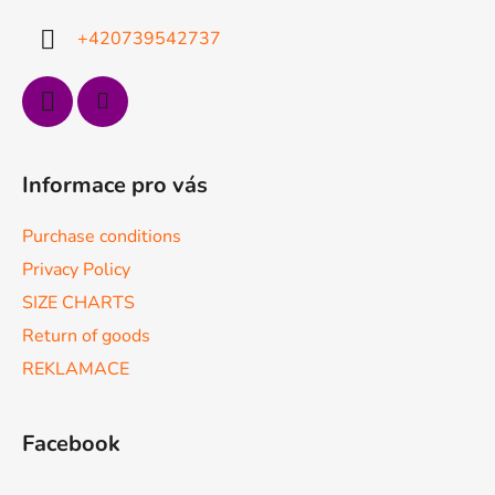
r
r
o
+420739542737
l
s
Informace pro vás
Purchase conditions
Privacy Policy
SIZE CHARTS
Return of goods
REKLAMACE
Facebook