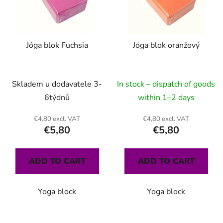
o
f
p
Jóga blok Fuchsia
Jóga blok oranžový
r
o
d
Skladem u dodavatele 3-
In stock – dispatch of goods
u
c
6týdnů
within 1–2 days
t
€4,80 excl. VAT
€4,80 excl. VAT
s
€5,80
€5,80
ADD TO CART
ADD TO CART
Yoga block
Yoga block