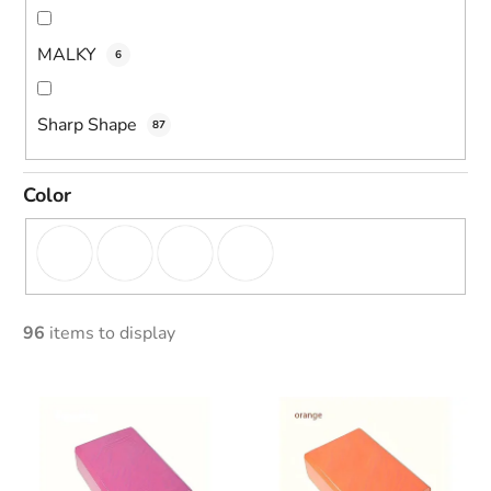
MALKY
6
Sharp Shape
87
Color
96
items to display
L
i
s
t