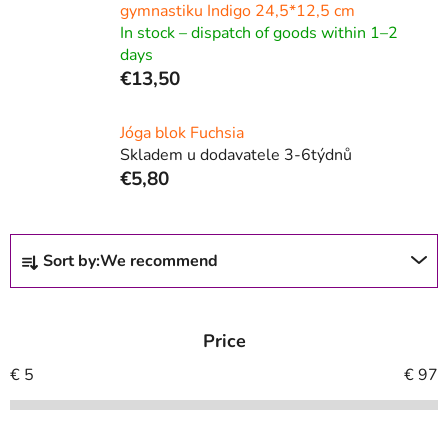
gymnastiku Indigo 24,5*12,5 cm
In stock – dispatch of goods within 1–2
days
€13,50
Jóga blok Fuchsia
Skladem u dodavatele 3-6týdnů
€5,80
P
Sort by:
We recommend
r
o
d
Price
u
c
€
5
€
97
t
s