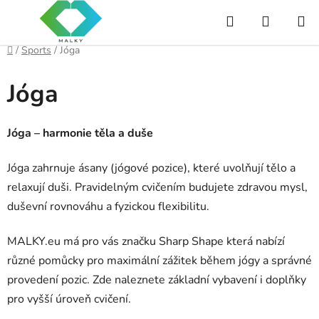
Skip
Search
SHOPP
to
content
CART
Home
/
Sports
/
Jóga
Jóga
Jóga – harmonie těla a duše
Jóga zahrnuje ásany (jógové pozice), které uvolňují tělo a
relaxují duši. Pravidelným cvičením budujete zdravou mysl,
duševní rovnováhu a fyzickou flexibilitu.
MALKY.eu má pro vás značku Sharp Shape která nabízí
různé pomůcky pro maximální zážitek během jógy a správné
provedení pozic. Zde naleznete základní vybavení i doplňky
pro vyšší úroveň cvičení.