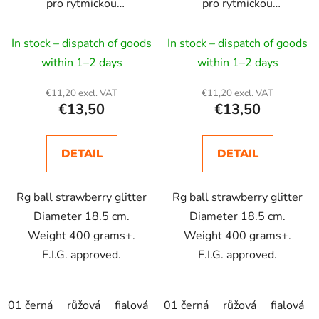
pro rytmickou
pro rytmickou
gymnastiku Indigo
gymnastiku, aerobic
24,5*12,5 cm
Indigo 38*25 cm
In stock – dispatch of goods
In stock – dispatch of goods
within 1–2 days
within 1–2 days
€11,20 excl. VAT
€11,20 excl. VAT
€13,50
€13,50
DETAIL
DETAIL
Rg ball strawberry glitter
Rg ball strawberry glitter
Diameter 18.5 cm.
Diameter 18.5 cm.
Weight 400 grams+.
Weight 400 grams+.
F.I.G. approved.
F.I.G. approved.
01 černá
růžová
fialová
light blue
01 černá
růžová
fialová