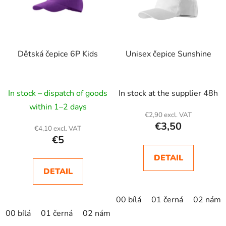
t
o
f
p
Dětská čepice 6P Kids
Unisex čepice Sunshine
r
o
d
In stock – dispatch of goods
In stock at the supplier 48h
u
c
within 1–2 days
€2,90 excl. VAT
t
€3,50
€4,10 excl. VAT
s
€5
DETAIL
DETAIL
00 bílá
01 černá
02 námo
00 bílá
01 černá
02 námořní modrá
04 žlutá
05 krá