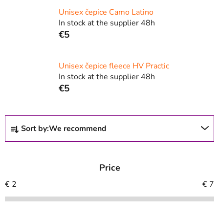
Unisex čepice Camo Latino
In stock at the supplier 48h
€5
Unisex čepice fleece HV Practic
In stock at the supplier 48h
€5
P
Sort by:
We recommend
r
o
d
Price
u
c
€
2
€
7
t
s