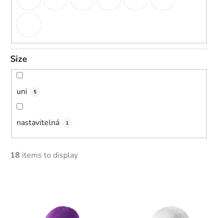
Size
uni
5
nastavitelná
1
18
items to display
L
i
s