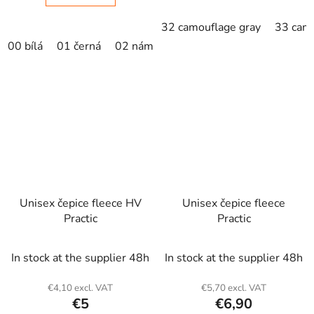
32 camouflage gray
33 cam
00 bílá
01 černá
02 námořní modrá
04 žlutá
05 krá
Unisex čepice fleece HV
Unisex čepice fleece
Practic
Practic
In stock at the supplier 48h
In stock at the supplier 48h
€4,10 excl. VAT
€5,70 excl. VAT
€5
€6,90