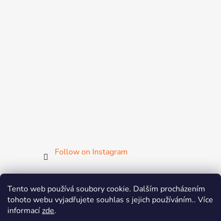
Follow on Instagram
Tento web používá soubory cookie. Dalším procházením
tohoto webu vyjadřujete souhlas s jejich používáním.. Více
ČGF
ČSMG
SGF
FISAF
MsM
ZsM
informací
zde
.