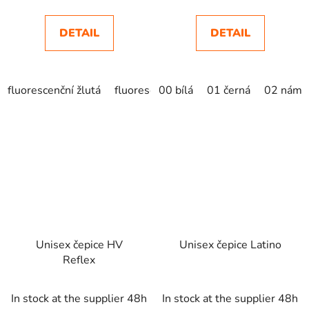
DETAIL
DETAIL
fluorescenční žlutá
fluorescenční oranžová
00 bílá
01 černá
02 námo
Unisex čepice HV
Unisex čepice Latino
Reflex
In stock at the supplier 48h
In stock at the supplier 48h