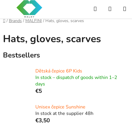
Skip
Search
SHOPP
to
content
CART
Home
/
Brands
/
MALFINI
/
Hats, gloves, scarves
Hats, gloves, scarves
Bestsellers
Dětská čepice 6P Kids
In stock – dispatch of goods within 1–2
days
€5
Unisex čepice Sunshine
In stock at the supplier 48h
€3,50