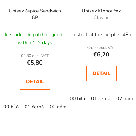
Unisex čepice Sandwich
Unisex Klobouček
6P
Classic
In stock – dispatch of goods
In stock at the supplier 48h
within 1–2 days
€5,10 excl. VAT
€6,20
€4,80 excl. VAT
€5,80
DETAIL
DETAIL
00 bílá
01 černá
02 námo
00 bílá
01 černá
02 námořní modrá
04 žlutá
05 krá