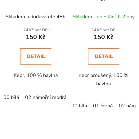
Skladem u dodavatele 48h
Skladem - odeslání 1-2 dny
124 Kč bez DPH
124 Kč bez DPH
150 Kč
150 Kč
DETAIL
DETAIL
Kepr, 100 % bavlna
Kepr broušený, 100 %
bavlna
00 bílá
02 námořní modrá
05 královská modrá
06 lah
00 bílá
01 černá
02 námo