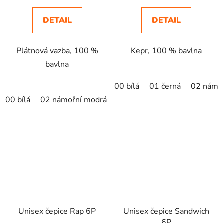
DETAIL
DETAIL
Plátnová vazba, 100 %
Kepr, 100 % bavlna
bavlna
00 bílá
01 černá
02 námo
00 bílá
02 námořní modrá
05 královská modrá
07 čer
Unisex čepice Rap 6P
Unisex čepice Sandwich
6P