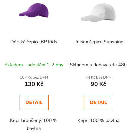
p
i
s
p
r
Dětská čepice 6P Kids
Unisex čepice Sunshine
o
d
u
Skladem - odeslání 1-2 dny
Skladem u dodavatele 48h
k
t
107 Kč bez DPH
74 Kč bez DPH
ů
130 Kč
90 Kč
DETAIL
DETAIL
Kepr broušený, 100 %
Kepr, 100 % bavlna
bavlna