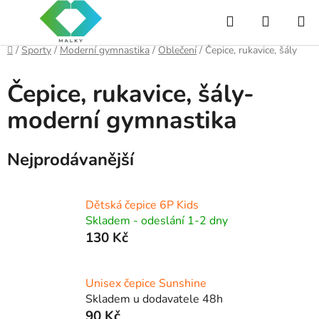
Přejít
Hledat
NÁKUP
na
obsah
KOŠÍK
Domů
/
Sporty
/
Moderní gymnastika
/
Oblečení
/
Čepice, rukavice, šály
Čepice, rukavice, šály-
moderní gymnastika
Nejprodávanější
Dětská čepice 6P Kids
Skladem - odeslání 1-2 dny
130 Kč
Unisex čepice Sunshine
Skladem u dodavatele 48h
90 Kč