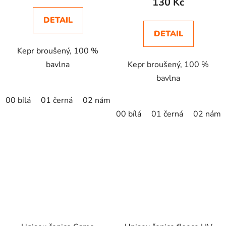
130 Kč
DETAIL
DETAIL
Kepr broušený, 100 %
bavlna
Kepr broušený, 100 %
bavlna
00 bílá
01 černá
02 námořní modrá
04 žlutá
05 krá
00 bílá
01 černá
02 námo