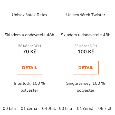
Unisex šátek Relax
Unisex šátek Twister
Skladem u dodavatele 48h
Skladem u dodavatele 48h
58 Kč bez DPH
83 Kč bez DPH
70 Kč
100 Kč
DETAIL
DETAIL
Interlock, 100 %
Single Jersey, 100 %
polyester
polyester
00 bílá
01 černá
04 žlutá
00 bílá
15 nebesky modrá
01 černá
05 králo
89 neo