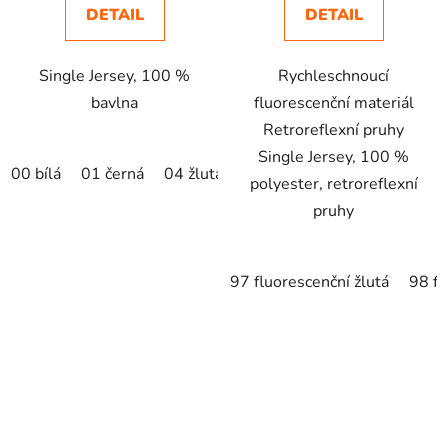
DETAIL
DETAIL
Single Jersey, 100 %
Rychleschnoucí
bavlna
fluorescenční materiál
Retroreflexní pruhy
Single Jersey, 100 %
00 bílá
01 černá
04 žlutá
07 červená
11 oranžová
polyester, retroreflexní
pruhy
97 fluorescenční žlutá
98 fl