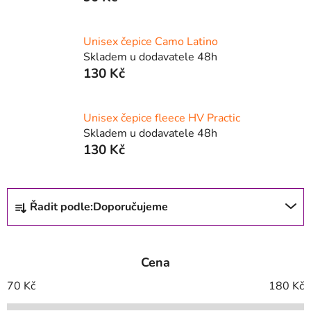
Unisex čepice Camo Latino
Skladem u dodavatele 48h
130 Kč
Unisex čepice fleece HV Practic
Skladem u dodavatele 48h
130 Kč
Ř
Řadit podle:
Doporučujeme
a
z
e
Cena
n
í
70
Kč
180
Kč
p