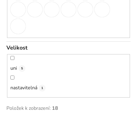
Velikost
uni
5
nastavitelná
1
Položek k zobrazení:
18
V
ý