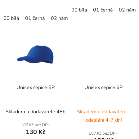
00 bílá
01 černá
02 námo
00 bílá
01 černá
02 námořní modrá
04 žlutá
05 krá
Unisex čepice 5P
Unisex čepice 6P
Skladem u dodavatele 48h
Skladem u dodavatele -
odeslání 4-7 dní
107 Kč bez DPH
130 Kč
107 Kč bez DPH