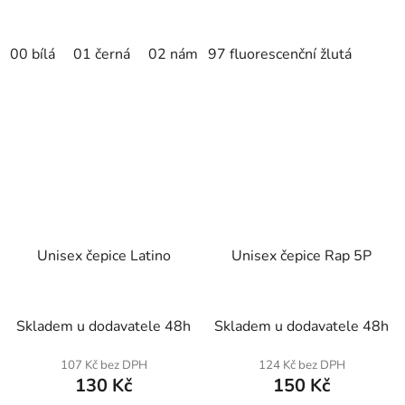
00 bílá
01 černá
02 námořní modrá
97 fluorescenční žlutá
05 královská mod
Unisex čepice Latino
Unisex čepice Rap 5P
Skladem u dodavatele 48h
Skladem u dodavatele 48h
107 Kč bez DPH
124 Kč bez DPH
130 Kč
150 Kč