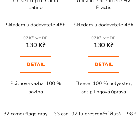
Unisex čepice Camo
Unisex čepice fleece HV
Latino
Practic
Skladem u dodavatele 48h
Skladem u dodavatele 48h
107 Kč bez DPH
107 Kč bez DPH
130 Kč
130 Kč
DETAIL
DETAIL
Plátnová vazba, 100 %
Fleece, 100 % polyester,
bavlna
antipilingová úprava
32 camouflage gray
33 camouflage brown
97 fluorescenční žlutá
34 camouflag
98 fl