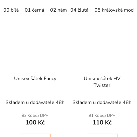
00 bílá
01 černá
02 námořní modrá
04 žlutá
05 královská modr
04 žlutá
05 krá
Unisex šátek Fancy
Unisex šátek HV
Twister
Skladem u dodavatele 48h
Skladem u dodavatele 48h
83 Kč bez DPH
91 Kč bez DPH
100 Kč
110 Kč