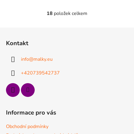
18
položek celkem
O
v
l
Z
á
á
d
Kontakt
p
a
a
c
info
@
malky.eu
t
í
p
í
+420739542737
r
v
k
y
v
ý
Informace pro vás
p
i
Obchodní podmínky
s