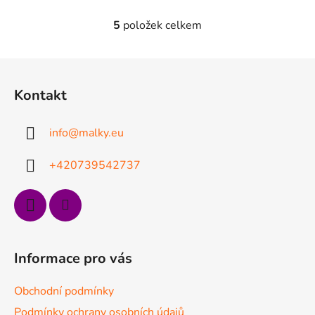
5
položek celkem
O
v
l
Z
á
á
d
Kontakt
p
a
a
c
info
@
malky.eu
t
í
p
í
+420739542737
r
v
k
y
v
ý
Informace pro vás
p
i
Obchodní podmínky
s
u
Podmínky ochrany osobních údajů