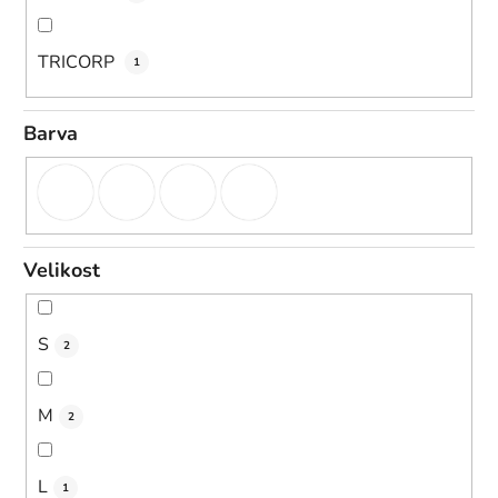
TRICORP
1
Barva
Velikost
S
2
M
2
L
1