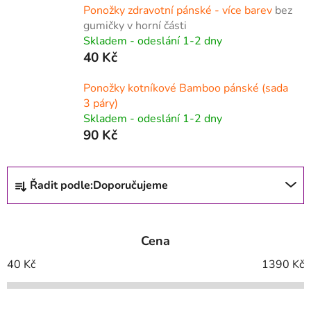
Ponožky zdravotní pánské - více barev
bez
gumičky v horní části
Skladem - odeslání 1-2 dny
40 Kč
Ponožky kotníkové Bamboo pánské (sada
3 páry)
Skladem - odeslání 1-2 dny
90 Kč
Ř
Řadit podle:
Doporučujeme
a
z
e
Cena
n
í
40
Kč
1390
Kč
p
r