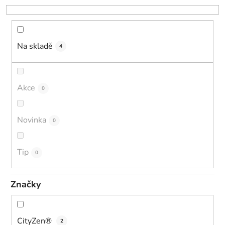
o
d
u
k
Na skladě
4
t
ů
Akce
0
Novinka
0
Tip
0
Značky
CityZen®
2