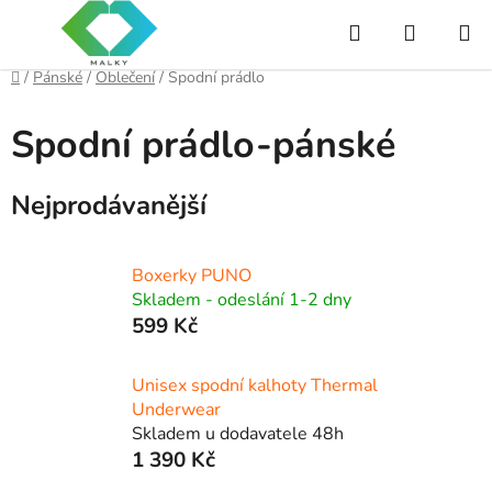
Přejít
Hledat
NÁKUP
na
obsah
KOŠÍK
Domů
/
Pánské
/
Oblečení
/
Spodní prádlo
Spodní prádlo-pánské
Nejprodávanější
Boxerky PUNO
Skladem - odeslání 1-2 dny
599 Kč
Unisex spodní kalhoty Thermal
Underwear
Skladem u dodavatele 48h
1 390 Kč