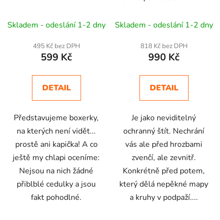
d
se zdvojeným podpažím
u
Skladem - odeslání 1-2 dny
Skladem - odeslání 1-2 dny
k
t
495 Kč bez DPH
818 Kč bez DPH
ů
599 Kč
990 Kč
DETAIL
DETAIL
Představujeme boxerky,
Je jako neviditelný
na kterých není vidět...
ochranný štít. Nechrání
prostě ani kapička! A co
vás ale před hrozbami
ještě my chlapi oceníme:
zvenčí, ale zevnitř.
Nejsou na nich žádné
Konkrétně před potem,
přiblblé cedulky a jsou
který dělá nepěkné mapy
fakt pohodlné.
a kruhy v podpaží....