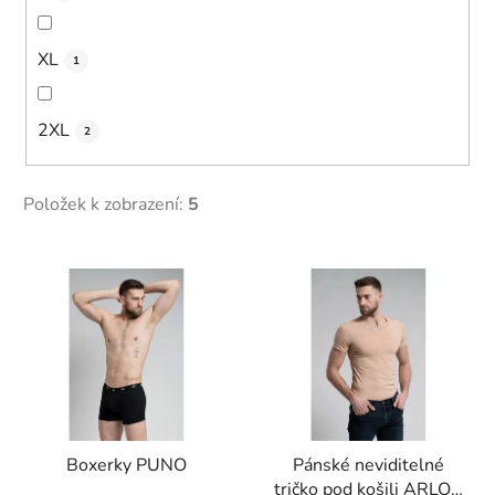
XL
1
2XL
2
Položek k zobrazení:
5
V
ý
p
i
s
p
r
Boxerky PUNO
Pánské neviditelné
o
tričko pod košili ARLON