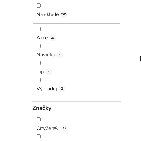
n
í
Na skladě
263
p
a
n
Akce
23
e
l
Novinka
4
Tip
4
Výprodej
2
Značky
CityZen®
17