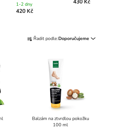
430 Kč
1-2 dny
420 Kč
Ř
Řadit podle:
Doporučujeme
a
z
e
n
í
p
r
o
d
u
k
ml
Balzám na ztvrdlou pokožku
t
100 ml