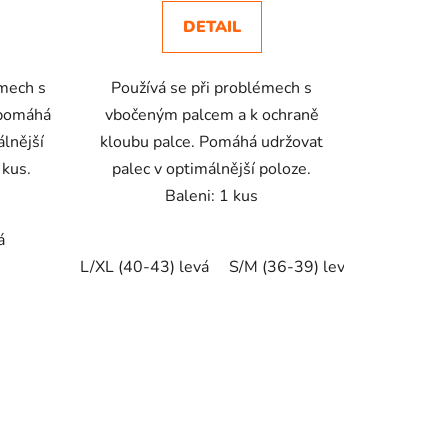
DETAIL
émech s
Používá se při problémech s
apomáhá
vbočeným palcem a k ochraně
álnější
kloubu palce. Pomáhá udržovat
 kus.
palec v optimálnější poloze.
Baleni: 1 kus
á
L/XL (40-43) levá
S/M (36-39) levá
L/XL (40-