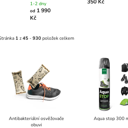
350 Kč
1-2 dny
1 990
od
Kč
Stránka
1
z
45
-
930
položek celkem
V
ý
p
s
p
r
o
d
Antibakteriální osvěžovače
Aqua stop 300 
u
obuvi