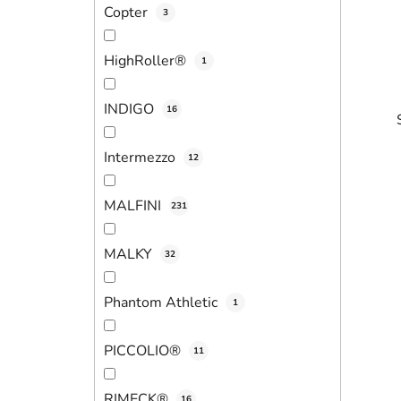
Copter
3
HighRoller®
1
INDIGO
16
Intermezzo
12
MALFINI
231
i
MALKY
32
Phantom Athletic
1
PICCOLIO®
11
RIMECK®
16