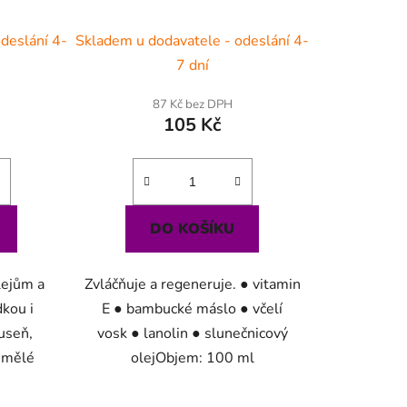
ů
deslání 4-
Skladem u dodavatele - odeslání 4-
7 dní
87 Kč bez DPH
105 Kč
DO KOŠÍKU
lejům a
Zvláčňuje a regeneruje. ● vitamin
dkou i
E ● bambucké máslo ● včelí
useň,
vosk ● lanolin ● slunečnicový
 umělé
olejObjem: 100 ml