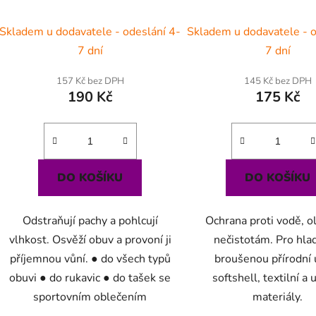
k
t
Skladem u dodavatele - odeslání 4-
Skladem u dodavatele - o
ů
7 dní
7 dní
157 Kč bez DPH
145 Kč bez DPH
190 Kč
175 Kč
DO KOŠÍKU
DO KOŠÍKU
Odstraňují pachy a pohlcují
Ochrana proti vodě, o
vlhkost. Osvěží obuv a provoní ji
nečistotám. Pro hla
příjemnou vůní. ● do všech typů
broušenou přírodní 
obuvi ● do rukavic ● do tašek se
softshell, textilní a
sportovním oblečením
materiály.