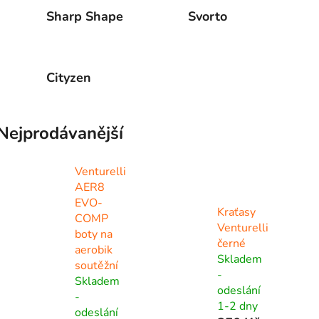
Sharp Shape
Svorto
Cityzen
Nejprodávanější
Venturelli
AER8
EVO-
Kraťasy
COMP
Venturelli
boty na
černé
aerobik
Skladem
soutěžní
-
Skladem
odeslání
-
1-2 dny
odeslání