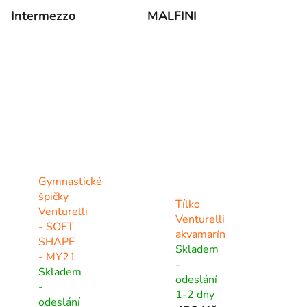
Intermezzo
MALFINI
Gymnastické
špičky
Tílko
Venturelli
Venturelli
- SOFT
akvamarín
SHAPE
Skladem
- MY21
-
Skladem
odeslání
-
1-2 dny
odeslání