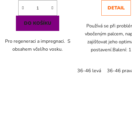
DETAIL
DO KOŠÍKU
Používá se při probl
vbočeným palcem, n
Pro regeneraci a impregnaci. S
zajišťovat jeho optim
obsahem včelího vosku.
postavení.Balení: 1
36-46 levá
36-46 prav