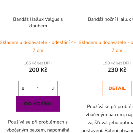
Bandáž Hallux Valgus s
Bandáž noční Hallux 
kloubem
Skladem u dodavatele - odeslání 4-
Skladem u dodavatele - o
7 dní
7 dní
165 Kč bez DPH
190 Kč bez DPH
200 Kč
230 Kč
DETAIL
DO KOŠÍKU
Používá se při probl
vbočeným palcem, n
Používá se při problémech s
zajišťovat jeho optim
vbočeným palcem, napomáhá
postavení. Balení obsah