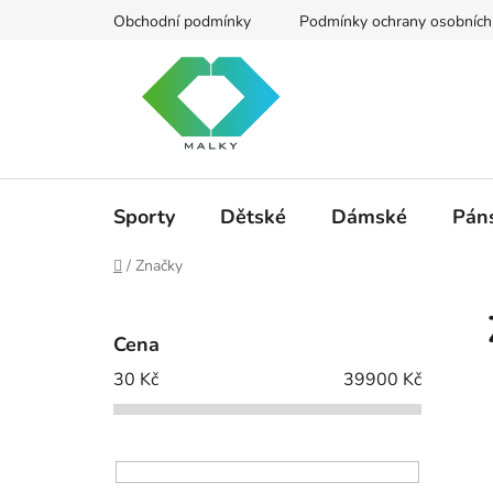
Přejít
Obchodní podmínky
Podmínky ochrany osobních
na
obsah
Sporty
Dětské
Dámské
Pán
Domů
/
Značky
P
o
Cena
s
30
Kč
39900
Kč
t
r
a
n