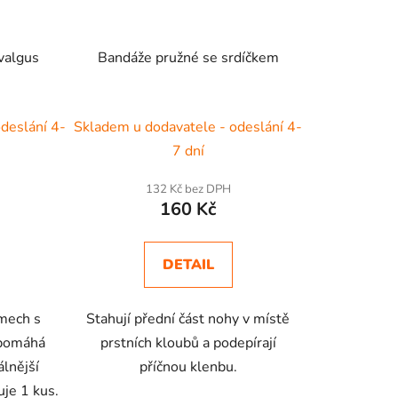
valgus
Bandáže pružné se srdíčkem
deslání 4-
Skladem u dodavatele - odeslání 4-
7 dní
132 Kč bez DPH
160 Kč
DETAIL
émech s
Stahují přední část nohy v místě
apomáhá
prstních kloubů a podepírají
álnější
příčnou klenbu.
uje 1 kus.