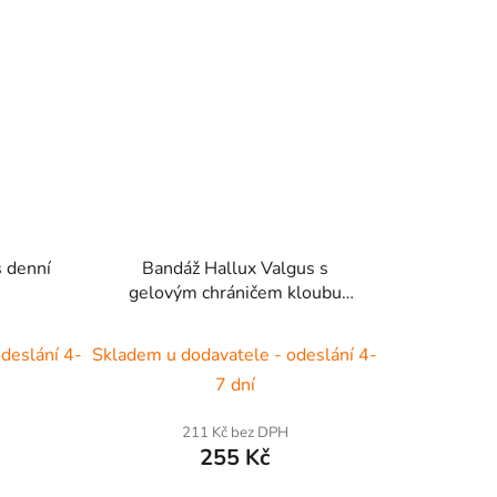
 denní
Bandáž Hallux Valgus s
gelovým chráničem kloubu
palce
deslání 4-
Skladem u dodavatele - odeslání 4-
7 dní
211 Kč bez DPH
255 Kč