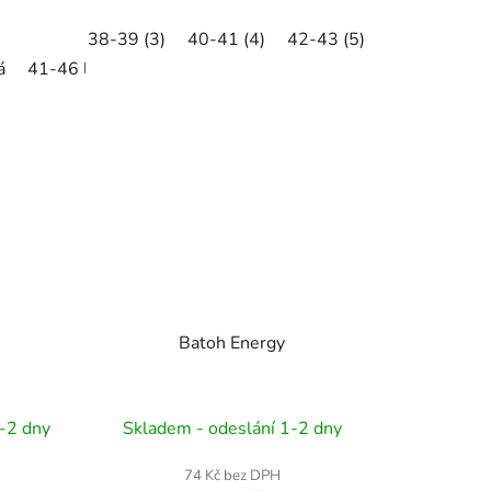
38-39 (3)
40-41 (4)
42-43 (5)
44-45 (6)
á
41-46 levá
41-46 pravá
Batoh Energy
-2 dny
Skladem - odeslání 1-2 dny
74 Kč bez DPH