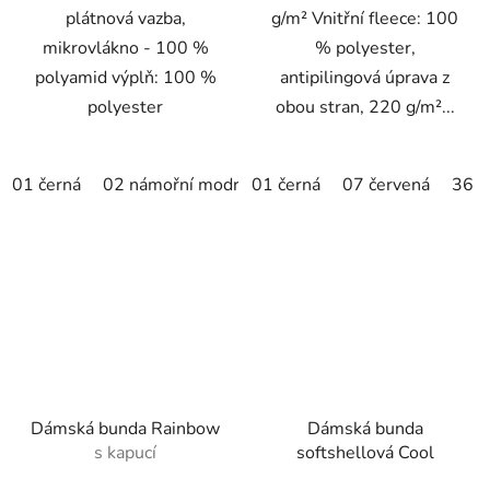
plátnová vazba,
g/m² Vnitřní fleece: 100
mikrovlákno - 100 %
% polyester,
polyamid výplň: 100 %
antipilingová úprava z
polyester
obou stran, 220 g/m²...
01 černá
02 námořní modrá
01 černá
71 formula red
07 červená
A3 avoca
36 o
Dámská bunda Rainbow
Dámská bunda
s kapucí
softshellová Cool