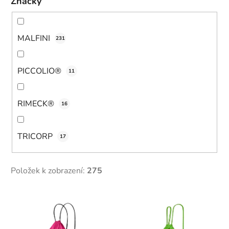
Značky
MALFINI
231
PICCOLIO®
11
RIMECK®
16
TRICORP
17
Položek k zobrazení:
275
V
ý
p