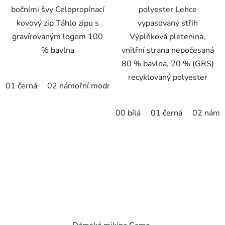
bočními švy Celopropínací
polyester Lehce
kovový zip Táhlo zipu s
vypasovaný střih
gravírovaným logem 100
Výplňková pletenina,
% bavlna
vnitřní strana nepočesaná
80 % bavlna, 20 % (GRS)
recyklovaný polyester
01 černá
02 námořní modrá
12 tmavě šedý melír
71 f
00 bílá
01 černá
02 námo