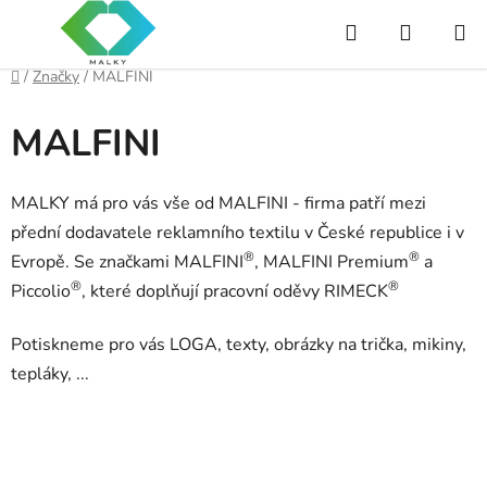
Přejít
Hledat
NÁKUP
na
obsah
KOŠÍK
Domů
/
Značky
/
MALFINI
MALFINI
MALKY má pro vás vše od MALFINI - firma patří mezi
přední dodavatele reklamního textilu v České republice i v
®
®
Evropě. Se značkami MALFINI
, MALFINI Premium
a
®
®
Piccolio
, které doplňují pracovní oděvy RIMECK
Potiskneme pro vás LOGA, texty, obrázky na trička, mikiny,
tepláky, ...