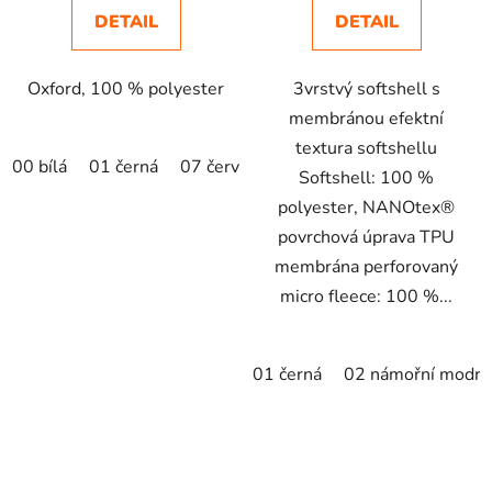
DETAIL
DETAIL
Oxford, 100 % polyester
3vrstvý softshell s
membránou efektní
textura softshellu
00 bílá
01 černá
07 červená
14 azurově modrá
44 t
Softshell: 100 %
polyester, NANOtex®
povrchová úprava TPU
membrána perforovaný
micro fleece: 100 %...
01 černá
02 námořní modrá