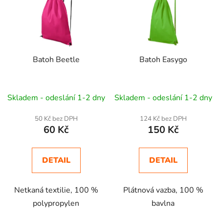
i
s
p
r
Batoh Beetle
Batoh Easygo
o
d
u
Skladem - odeslání 1-2 dny
Skladem - odeslání 1-2 dny
k
t
50 Kč bez DPH
124 Kč bez DPH
ů
60 Kč
150 Kč
DETAIL
DETAIL
Netkaná textilie, 100 %
Plátnová vazba, 100 %
polypropylen
bavlna