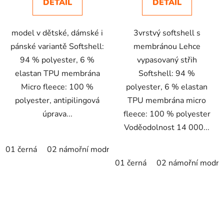
DETAIL
DETAIL
model v dětské, dámské i
3vrstvý softshell s
pánské variantě Softshell:
membránou Lehce
94 % polyester, 6 %
vypasovaný střih
elastan TPU membrána
Softshell: 94 %
Micro fleece: 100 %
polyester, 6 % elastan
polyester, antipilingová
TPU membrána micro
úprava...
fleece: 100 % polyester
Voděodolnost 14 000...
01 černá
02 námořní modrá
05 královská modrá
07 č
01 černá
02 námořní modrá