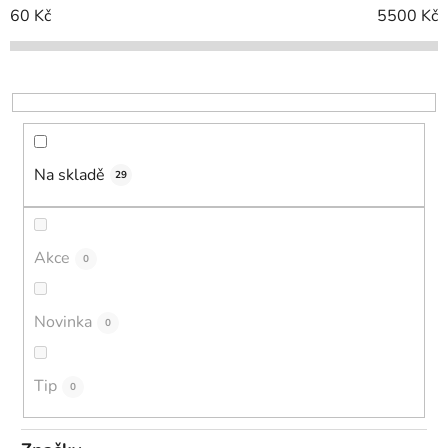
í
60
Kč
5500
Kč
p
r
o
d
u
k
Na skladě
29
t
ů
Akce
0
Novinka
0
Tip
0