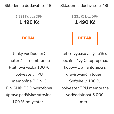
Skladem u dodavatele 48h
Skladem u dodavatele 48h
1 231 Kč bez DPH
1 231 Kč bez DPH
1 490 Kč
1 490 Kč
DETAIL
DETAIL
lehký voděodolný
lehce vypasovaný střih s
materiál s membránou
bočními švy Celopropínací
Plátnová vazba 100 %
kovový zip Táhlo zipu s
polyester, TPU
gravírovaným logem
membrána BIONIC
Softshell: 100 %
FINISH® ECO hydrofobní
polyester TPU membrána
úprava podšívka: síťovina,
voděodolnost 5 000
100 % polyester...
mm...