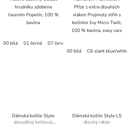
hrudníku zdobena
Příze z extra dlouhých
řasením Popelín, 100 %
vláken Projmutý střih s
bavlna
bočními švy Micro Twill,
100 % bavlna, easy care
00 bílá
01 černá
07 červená
15 nebesky modrá
00 bílá
C6 slant blue/white
Dámská košile Style
Dámská košile Style LS
dvoudílný košilový
dlouhý rákáv
límec