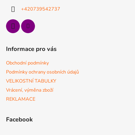
k
í
y
+420739542737
v
ý
p
i
s
u
Informace pro vás
Obchodní podmínky
Podmínky ochrany osobních údajů
VELIKOSTNÍ TABULKY
Vrácení, výměna zboží
REKLAMACE
Facebook