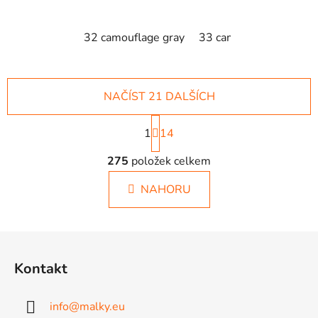
32 camouflage gray
33 camouflage brown
NAČÍST 21 DALŠÍCH
S
1
t
14
r
O
á
275
položek celkem
v
n
l
k
NAHORU
á
o
d
v
a
á
Z
c
n
á
í
í
Kontakt
p
p
r
a
v
info
@
malky.eu
t