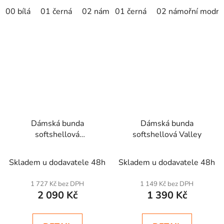
00 bílá
01 černá
02 námořní modrá
01 černá
02 námořní modrá
07 červená
19 
Dámská bunda
Dámská bunda
softshellová
softshellová Valley
Performance
s kapucí
Skladem u dodavatele 48h
Skladem u dodavatele 48h
1 727 Kč bez DPH
1 149 Kč bez DPH
2 090 Kč
1 390 Kč