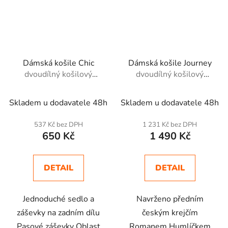
Dámská košile Chic
Dámská košile Journey
dvoudílný košilový
dvoudílný košilový
límec s rozhalenkou
límec
Skladem u dodavatele 48h
Skladem u dodavatele 48h
537 Kč bez DPH
1 231 Kč bez DPH
650 Kč
1 490 Kč
DETAIL
DETAIL
Jednoduché sedlo a
Navrženo předním
záševky na zadním dílu
českým krejčím
Pasové záševky Oblast
Romanem Humlíčkem