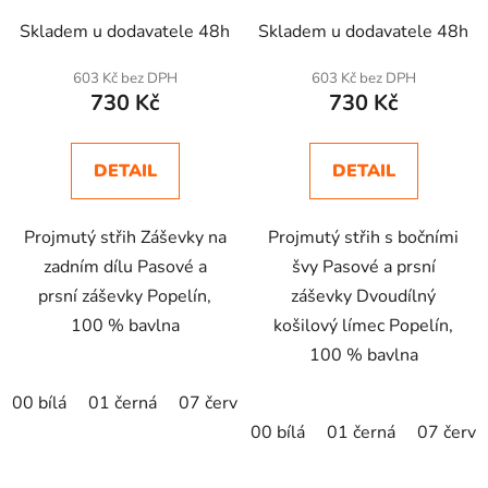
Skladem u dodavatele 48h
Skladem u dodavatele 48h
603 Kč bez DPH
603 Kč bez DPH
730 Kč
730 Kč
DETAIL
DETAIL
Projmutý střih Záševky na
Projmutý střih s bočními
zadním dílu Pasové a
švy Pasové a prsní
prsní záševky Popelín,
záševky Dvoudílný
100 % bavlna
košilový límec Popelín,
100 % bavlna
00 bílá
01 černá
07 červená
15 nebesky modrá
00 bílá
01 černá
07 červe