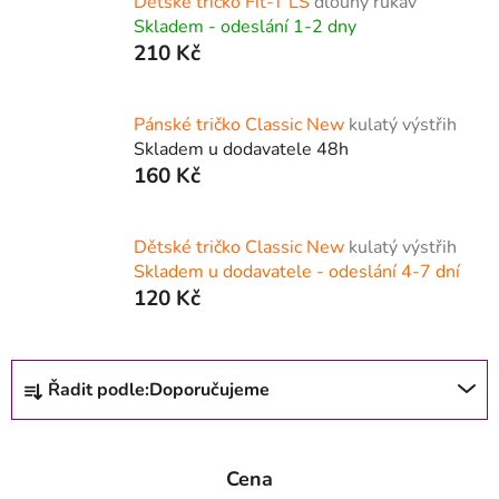
Dětské tričko Fit-T LS
dlouhý rukáv
Skladem - odeslání 1-2 dny
210 Kč
Pánské tričko Classic New
kulatý výstřih
Skladem u dodavatele 48h
160 Kč
Dětské tričko Classic New
kulatý výstřih
Skladem u dodavatele - odeslání 4-7 dní
120 Kč
Ř
Řadit podle:
Doporučujeme
a
z
e
Cena
n