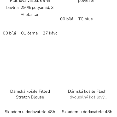
Plátnová vazba, 68 %
polyester
bavlna, 29 % polyamid, 3
% elastan
00 bílá
TC blue
00 bílá
01 černá
27 kávová
82 light blue
Dámská košile Fitted
Dámská košile Flash
Stretch Blouse
dvoudílný košilový
límec
Skladem u dodavatele 48h
Skladem u dodavatele 48h