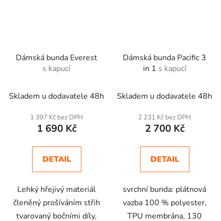
Dámská bunda Everest
Dámská bunda Pacific 3
s kapucí
in 1
s kapucí
Skladem u dodavatele 48h
Skladem u dodavatele 48h
1 397 Kč bez DPH
2 231 Kč bez DPH
1 690 Kč
2 700 Kč
DETAIL
DETAIL
Lehký hřejivý materiál
svrchní bunda: plátnová
členěný prošíváním střih
vazba 100 % polyester,
tvarovaný bočními díly,
TPU membrána, 130