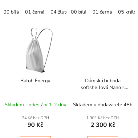
00 bílá
01 černá
04 žlutá
00 bílá
10 naturální
01 černá
15 nebesky 
05 králo
Batoh Energy
Dámská bubnda
softshellová Nano
s
kapucí
Skladem - odeslání 1-2 dny
Skladem u dodavatele 48h
74 Kč bez DPH
1 901 Kč bez DPH
90 Kč
2 300 Kč