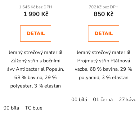
1 645 Kč bez DPH
702 Kč bez DPH
1 990 Kč
850 Kč
DETAIL
DETAIL
Jemný strečový materiál
Jemný strečový materiál
Zúžený střih s bočními
Projmutý střih Plátnová
švy Antibacterial Popelín,
vazba, 68 % bavlna, 29 %
68 % bavlna, 29 %
polyamid, 3 % elastan
polyester, 3 % elastan
00 bílá
01 černá
27 kávov
00 bílá
TC blue