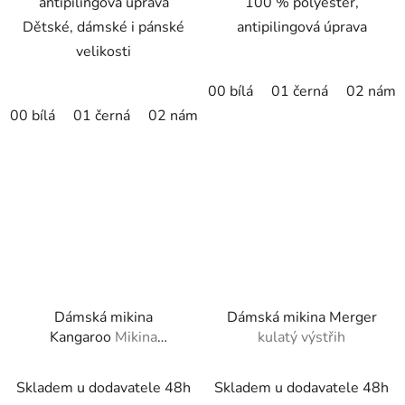
antipilingová úprava
100 % polyester,
Dětské, dámské i pánské
antipilingová úprava
velikosti
00 bílá
01 černá
02 námo
00 bílá
01 černá
02 námořní modrá
05 královská mod
Dámská mikina
Dámská mikina Merger
Kangaroo
Mikina
kulatý výstřih
dámská
Skladem u dodavatele 48h
Skladem u dodavatele 48h