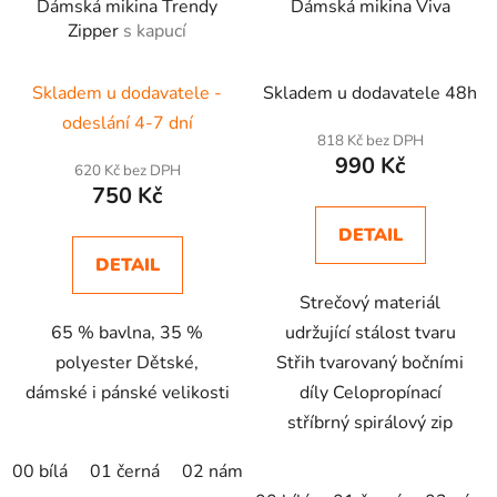
Dámská mikina Trendy
Dámská mikina Viva
Zipper
s kapucí
Skladem u dodavatele -
Skladem u dodavatele 48h
odeslání 4-7 dní
818 Kč bez DPH
990 Kč
620 Kč bez DPH
750 Kč
DETAIL
DETAIL
Strečový materiál
65 % bavlna, 35 %
udržující stálost tvaru
polyester Dětské,
Střih tvarovaný bočními
dámské i pánské velikosti
díly Celopropínací
stříbrný spirálový zip
00 bílá
01 černá
02 námořní modrá
03 světle šedý me