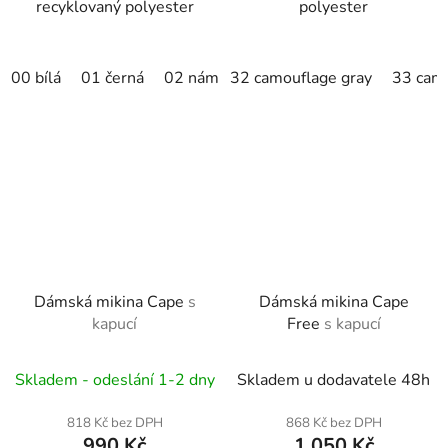
recyklovaný polyester
polyester
00 bílá
01 černá
02 námořní modrá
32 camouflage gray
04 žlutá
33 cam
07 čer
Dámská mikina Cape
s
Dámská mikina Cape
kapucí
Free
s kapucí
Skladem - odeslání 1-2 dny
Skladem u dodavatele 48h
818 Kč bez DPH
868 Kč bez DPH
990 Kč
1 050 Kč