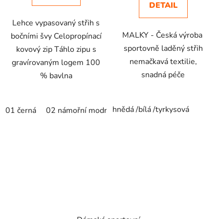
DETAIL
Lehce vypasovaný střih s
MALKY - Česká výroba
bočními švy Celopropínací
sportovně laděný střih
kovový zip Táhlo zipu s
nemačkavá textilie,
gravírovaným logem 100
snadná péče
% bavlna
hnědá /bílá /tyrkysová
01 černá
02 námořní modrá
12 tmavě šedý melír
71 f