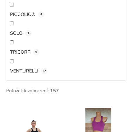
PICCOLIO®
4
SOLO
1
TRICORP
9
VENTURELLI
27
Položek k zobrazení:
157
V
ý
p
i