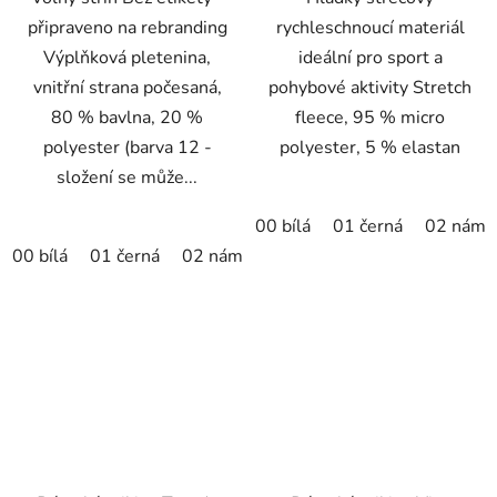
připraveno na rebranding
rychleschnoucí materiál
Výplňková pletenina,
ideální pro sport a
vnitřní strana počesaná,
pohybové aktivity Stretch
80 % bavlna, 20 %
fleece, 95 % micro
polyester (barva 12 -
polyester, 5 % elastan
složení se může...
00 bílá
01 černá
02 námo
00 bílá
01 černá
02 námořní modrá
07 červená
09 k