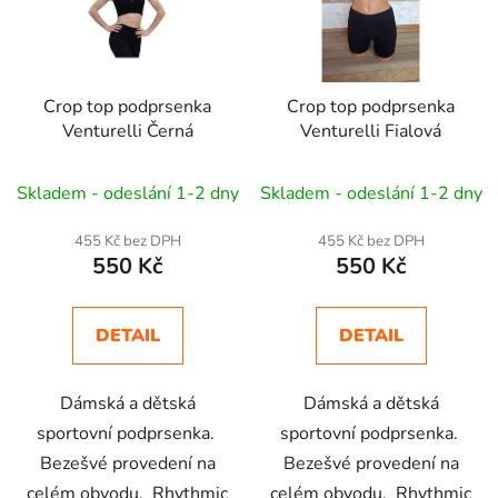
s
p
r
Crop top podprsenka
Crop top podprsenka
o
Venturelli Černá
Venturelli Fialová
d
u
Skladem - odeslání 1-2 dny
Skladem - odeslání 1-2 dny
k
t
455 Kč bez DPH
455 Kč bez DPH
ů
550 Kč
550 Kč
DETAIL
DETAIL
Dámská a dětská
Dámská a dětská
sportovní podprsenka.
sportovní podprsenka.
Bezešvé provedení na
Bezešvé provedení na
celém obvodu. Rhythmic
celém obvodu. Rhythmic