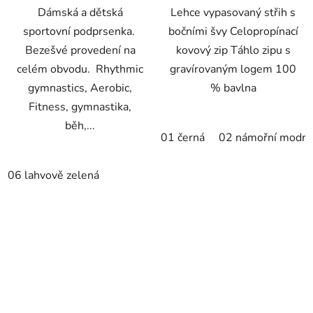
Dámská a dětská
Lehce vypasovaný střih s
sportovní podprsenka.
bočními švy Celopropínací
Bezešvé provedení na
kovový zip Táhlo zipu s
celém obvodu. Rhythmic
gravírovaným logem 100
gymnastics, Aerobic,
% bavlna
Fitness, gymnastika,
běh,...
01 černá
02 námořní modrá
06 lahvově zelená