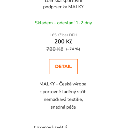
Dámská sportovní
podprsenka MALKY
Boxer tyrkysová
Skladem - odeslání 1-2 dny
165 Kč bez DPH
200 Kč
790 Kč
(–74 %)
DETAIL
MALKY - Česká výroba
sportovně laděný střih
nemačkavá textilie,
snadná péče
tyrkysová světlá