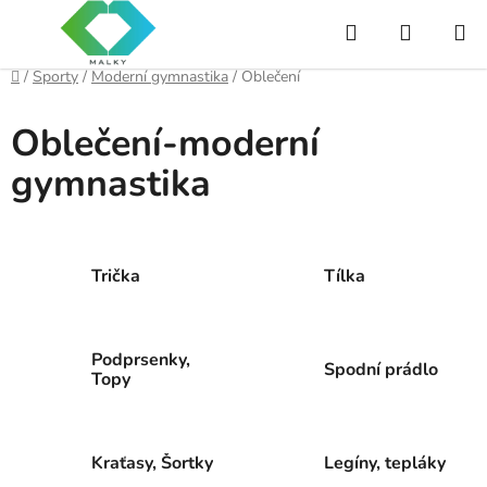
Přejít
Hledat
NÁKUP
na
obsah
KOŠÍK
Domů
/
Sporty
/
Moderní gymnastika
/
Oblečení
Oblečení-moderní
gymnastika
Trička
Tílka
Podprsenky,
Spodní prádlo
Topy
Kraťasy, Šortky
Legíny, tepláky