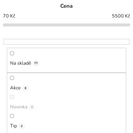
e
Cena
n
í
70
Kč
5500
Kč
p
r
o
d
u
k
Na skladě
77
t
ů
Akce
6
Novinka
0
Tip
2