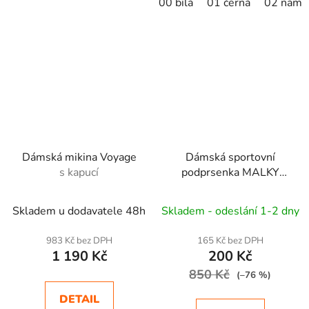
00 bílá
01 černá
02 námo
Dámská mikina Voyage
Dámská sportovní
s kapucí
podprsenka MALKY
Boxer hnědý vzor
Skladem u dodavatele 48h
Skladem - odeslání 1-2 dny
983 Kč bez DPH
165 Kč bez DPH
1 190 Kč
200 Kč
850 Kč
(–76 %)
DETAIL