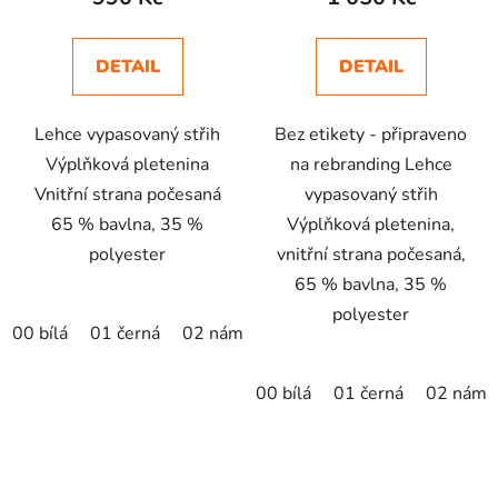
DETAIL
DETAIL
Lehce vypasovaný střih
Bez etikety - připraveno
Výplňková pletenina
na rebranding Lehce
Vnitřní strana počesaná
vypasovaný střih
65 % bavlna, 35 %
Výplňková pletenina,
polyester
vnitřní strana počesaná,
65 % bavlna, 35 %
polyester
00 bílá
01 černá
02 námořní modrá
03 světle šedý me
00 bílá
01 černá
02 námo