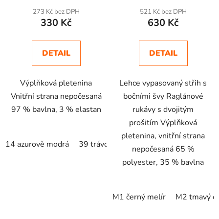
273 Kč bez DPH
521 Kč bez DPH
330 Kč
630 Kč
DETAIL
DETAIL
Výplňková pletenina
Lehce vypasovaný střih s
Vnitřní strana nepočesaná
bočními švy Raglánové
97 % bavlna, 3 % elastan
rukávy s dvojitým
prošitím Výplňková
pletenina, vnitřní strana
14 azurově modrá
39 trávově zelená
nepočesaná 65 %
polyester, 35 % bavlna
M1 černý melír
M2 tmavý d