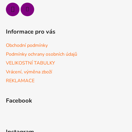
ý
p
i
s
u
Informace pro vás
Obchodní podmínky
Podmínky ochrany osobních údajů
VELIKOSTNÍ TABULKY
Vrácení, výměna zboží
REKLAMACE
Facebook
Instagram