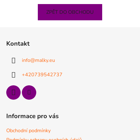
ZPĚT DO OBCHODU
Z
á
Kontakt
p
a
info
@
malky.eu
t
í
+420739542737
Informace pro vás
Obchodní podmínky
Podmínky ochrany osobních údajů