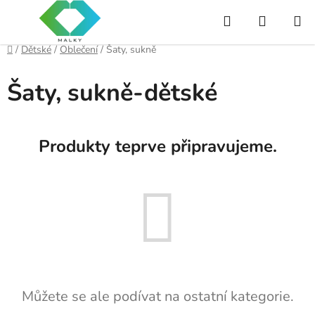
Přejít
Hledat
NÁKUP
na
obsah
KOŠÍK
Domů
/
Dětské
/
Oblečení
/
Šaty, sukně
Šaty, sukně-dětské
Produkty teprve připravujeme.
Můžete se ale podívat na ostatní kategorie.