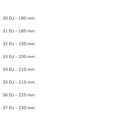
30 EU – 180 mm
31 EU – 185 mm
32 EU – 195 mm
33 EU – 200 mm
34 EU – 210 mm
35 EU – 215 mm
36 EU – 225 mm
37 EU – 230 mm