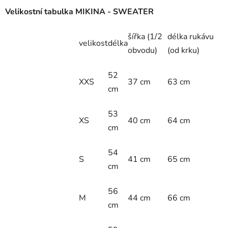
Velikostní tabulka MIKINA - SWEATER
šířka (1/2
délka rukávu
velikost
délka
obvodu)
(od krku)
52
XXS
37 cm
63 cm
cm
53
XS
40 cm
64 cm
cm
54
S
41 cm
65 cm
cm
56
M
44 cm
66 cm
cm