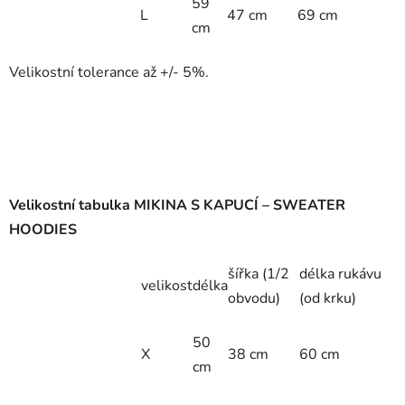
59
L
47 cm
69 cm
cm
Velikostní tolerance až +/- 5%.
Velikostní tabulka MIKINA S KAPUCÍ – SWEATER
HOODIES
šířka (1/2
délka rukávu
velikost
délka
obvodu)
(od krku)
50
X
38 cm
60 cm
cm