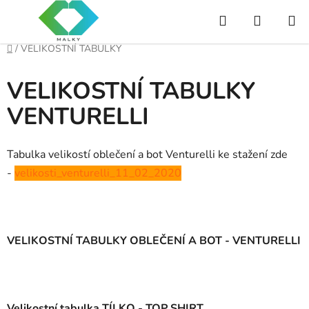
Přejít
Hledat
NÁKUP
na
obsah
KOŠÍK
Domů
/
VELIKOSTNÍ TABULKY
VELIKOSTNÍ TABULKY
VENTURELLI
Tabulka velikostí oblečení a bot Venturelli ke stažení zde
-
velikosti_venturelli_11_02_2020
VELIKOSTNÍ TABULKY OBLEČENÍ A BOT -
VENTURELLI
Velikostní tabulka TÍLKO - TOP SHIRT