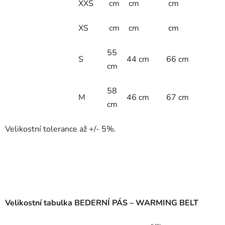
XXS
cm
cm
cm
XS
cm
cm
cm
55
S
44 cm
66 cm
cm
58
M
46 cm
67 cm
cm
Velikostní tolerance až +/- 5%.
Velikostní tabulka BEDERNÍ PÁS – WARMING BELT