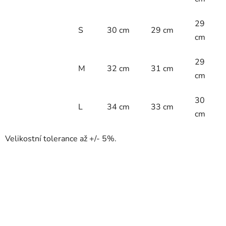
29
S
30 cm
29 cm
cm
29
M
32 cm
31 cm
cm
30
L
34 cm
33 cm
cm
Velikostní tolerance až +/- 5%.