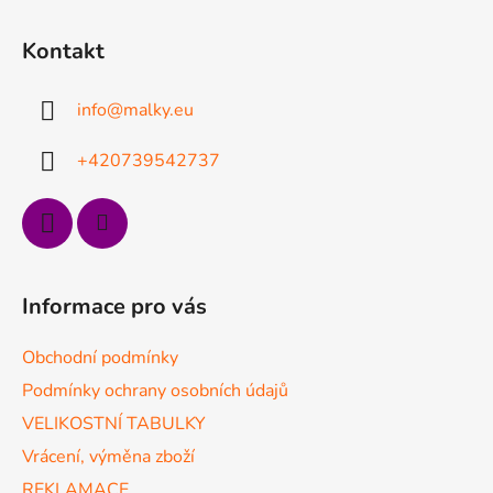
Z
á
Kontakt
p
a
info
@
malky.eu
t
í
+420739542737
Informace pro vás
Obchodní podmínky
Podmínky ochrany osobních údajů
VELIKOSTNÍ TABULKY
Vrácení, výměna zboží
REKLAMACE