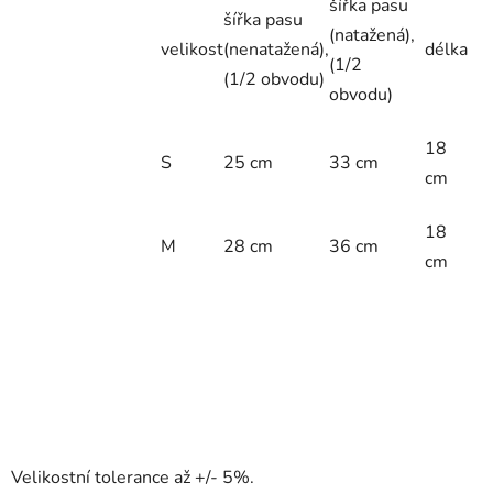
šířka pasu
šířka pasu
(natažená),
velikost
(nenatažená),
délka
(1/2
(1/2 obvodu)
obvodu)
18
S
25 cm
33 cm
cm
18
M
28 cm
36 cm
cm
Velikostní tolerance až +/- 5%.