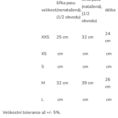
šířka pasu
(natažená),
velikost
(nenatažená),
délka
(1/2
(1/2 obvodu)
obvodu)
24
XXS
25 cm
32 cm
cm
XS
cm
cm
cm
S
cm
cm
cm
26
M
32 cm
39 cm
cm
L
cm
cm
cm
Velikostní tolerance až +/- 5%.