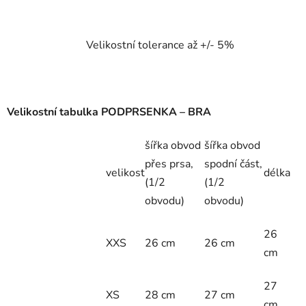
Velikostní tolerance až +/- 5%
Velikostní tabulka PODPRSENKA – BRA
šířka obvod
šířka obvod
přes prsa,
spodní část,
velikost
délka
(1/2
(1/2
obvodu)
obvodu)
26
XXS
26 cm
26 cm
cm
27
XS
28 cm
27 cm
cm