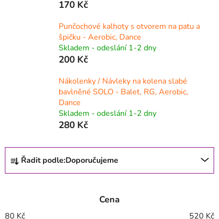
170 Kč
Punčochové kalhoty s otvorem na patu a
špičku - Aerobic, Dance
Skladem - odeslání 1-2 dny
200 Kč
Nákolenky / Návleky na kolena slabé
bavlněné SOLO - Balet, RG, Aerobic,
Dance
Skladem - odeslání 1-2 dny
280 Kč
Ř
Řadit podle:
Doporučujeme
a
z
e
Cena
n
í
80
Kč
520
Kč