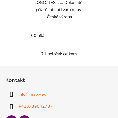
LOGO, TEXT, ... Dokonalé
přizpůsobení tvaru nohy
Česká výroba
00 bílá
21
položek celkem
O
v
l
Z
á
á
d
Kontakt
p
a
a
c
info
@
malky.eu
t
í
p
í
+420739542737
r
v