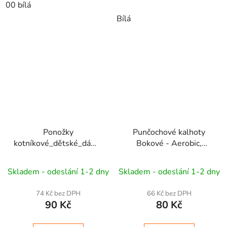
00 bílá
Bílá
Ponožky
Punčochové kalhoty
kotníkové_dětské_dámské_Pesail
Bokové - Aerobic,
černé(3 páry)
Dance MALKY
Skladem - odeslání 1-2 dny
Skladem - odeslání 1-2 dny
74 Kč bez DPH
66 Kč bez DPH
90 Kč
80 Kč