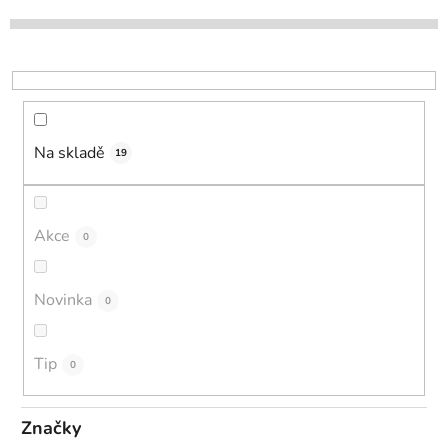
p
r
o
d
u
k
Na skladě
19
t
ů
Akce
0
Novinka
0
Tip
0
Značky