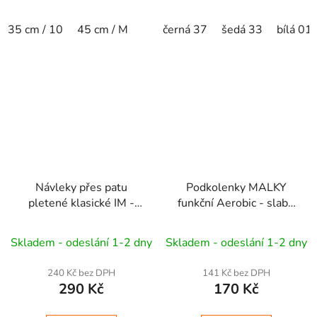
35 cm / 10
45 cm / M
černá 37
šedá 33
bílá 01
Návleky přes patu
Podkolenky MALKY
pletené klasické IM -
funkční Aerobic - slabé
RG, Aerobic, Balet,
chodilo
Bavlna 80%
Dance
Skladem - odeslání 1-2 dny
Skladem - odeslání 1-2 dny
240 Kč bez DPH
141 Kč bez DPH
290 Kč
170 Kč