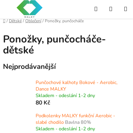
Přejít
Hledat
NÁKUP
na
obsah
KOŠÍK
Domů
/
Dětské
/
Oblečení
/
Ponožky, punčocháče
Ponožky, punčocháče-
dětské
Nejprodávanější
Punčochové kalhoty Bokové - Aerobic,
Dance MALKY
Skladem - odeslání 1-2 dny
80 Kč
Podkolenky MALKY funkční Aerobic -
slabé chodilo
Bavlna 80%
Skladem - odeslání 1-2 dny