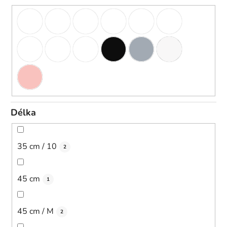
Délka
35 cm / 10
2
45 cm
1
45 cm / M
2