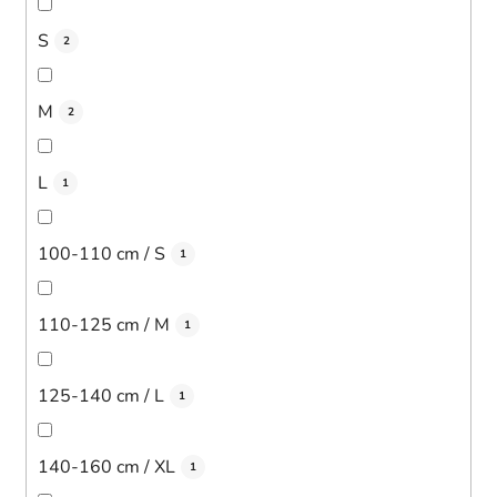
S
2
M
2
L
1
100-110 cm / S
1
110-125 cm / M
1
125-140 cm / L
1
140-160 cm / XL
1