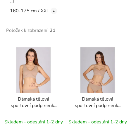
160-175 cm / XXL
1
Položek k zobrazení:
21
V
ý
p
i
s
p
r
Dámská tělová
Dámská tělová
o
sportovní podprsenka
sportovní podprsenka
d
ROSIE - RG, Aerobic,
VICTORIA - RG,
u
Dance
Aerobic, Dance
Skladem - odeslání 1-2 dny
Skladem - odeslání 1-2 dny
k