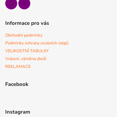
k
y
v
ý
Informace pro vás
p
i
Obchodní podmínky
s
u
Podmínky ochrany osobních údajů
VELIKOSTNÍ TABULKY
Vrácení, výměna zboží
REKLAMACE
Facebook
Instagram