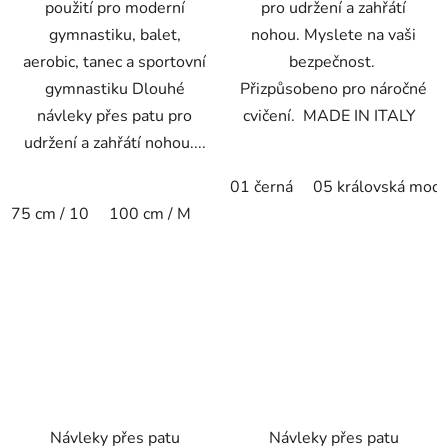
použití pro moderní
pro udržení a zahřátí
gymnastiku, balet,
nohou. Myslete na vaši
aerobic, tanec a sportovní
bezpečnost.
gymnastiku Dlouhé
Přizpůsobeno pro náročné
návleky přes patu pro
cvičení. MADE IN ITALY
udržení a zahřátí nohou....
01 černá
05 královská modr
75 cm / 10
100 cm / M
Návleky přes patu
Návleky přes patu