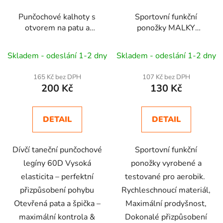
Punčochové kalhoty s
Sportovní funkční
otvorem na patu a
ponožky MALKY
špičku - Aerobic, Dance
kotníkové nízké
speciál
aerobic
Skladem - odeslání 1-2 dny
Skladem - odeslání 1-2 dny
165 Kč bez DPH
107 Kč bez DPH
200 Kč
130 Kč
DETAIL
DETAIL
Dívčí taneční punčochové
Sportovní funkční
legíny 60D Vysoká
ponožky vyrobené a
elasticita – perfektní
testované pro aerobik.
přizpůsobení pohybu
Rychleschnoucí materiál,
Otevřená pata a špička –
Maximální prodyšnost,
maximální kontrola &
Dokonalé přizpůsobení