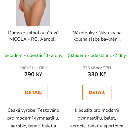
Dámské kalhotky tělové
Nákolenky / Návleky na
NICOLA - RG, Aerobic,
kolena slabé bavlněné
Dance
K NICOLA
INDIGO - Balet, RG,
Aerobic, Dance
Skladem - odeslání 1-2 dny
Skladem - odeslání 1-2 dny
240 Kč bez DPH
273 Kč bez DPH
290 Kč
330 Kč
DETAIL
DETAIL
Česká výroba Testováno
k použití pro moderní
pro moderní gymnastiku,
gymnastiku, balet,
aerobic, tanec, balet a
aerobic, tanec a sportovní