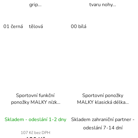
grip...
tvaru nohy...
01 černá
tělová
00 bílá
Sportovní funkční
Sportovní ponožky
ponožky MALKY nízké
MALKY klasická délka -
nad kotník
speciál
vlastní výšivka
ponožky
aerobic
s žebrováním
Skladem - odeslání 1-2 dny
Skladem zahraniční partner -
odeslání 7-14 dní
107 Kč bez DPH