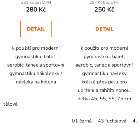
231 Kč bez DPH
207 Kč bez DPH
280 Kč
250 Kč
DETAIL
DETAIL
k použití pro moderní
k použití pro moderní
gymnastiku, balet,
gymnastiku, balet,
aerobic, tanec a sportovní
aerobic, tanec a sportovní
gymnastiku nákolenky /
gymnastiku návleky
návleky na kolena
krátké přes patu pro
udržení a zahřátí nohou.
délka 45, 55, 65, 75 cm
tělová
01 černá
43 fuchsiová
47 