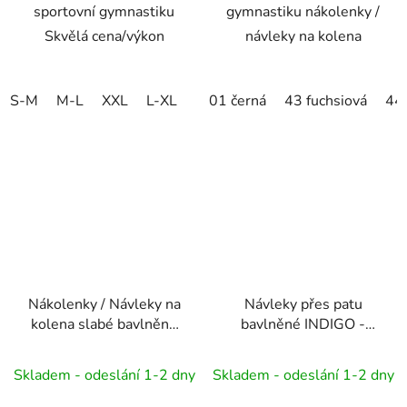
sportovní gymnastiku
gymnastiku nákolenky /
Skvělá cena/výkon
návleky na kolena
S-M
M-L
XXL
L-XL
01 černá
43 fuchsiová
44 
Nákolenky / Návleky na
Návleky přes patu
kolena slabé bavlněné
bavlněné INDIGO -
SOLO - Balet, RG,
Balet, RG, Aerobic,
Aerobic, Dance
Dance
Skladem - odeslání 1-2 dny
Skladem - odeslání 1-2 dny