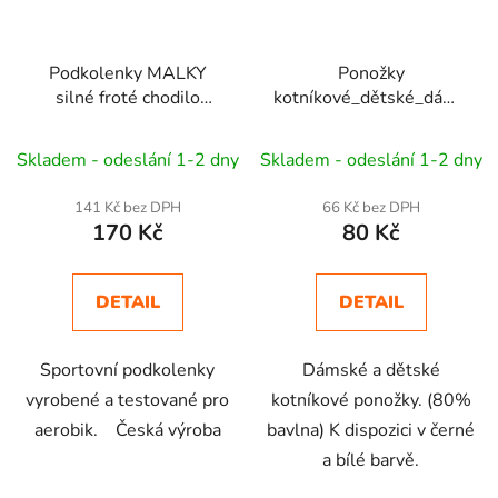
Podkolenky MALKY
Ponožky
silné froté chodilo
kotníkové_dětské_dámské_
Aerobic
silné chodidlo
bílé (3 páry)
Bavlna 80%
Skladem - odeslání 1-2 dny
Skladem - odeslání 1-2 dny
141 Kč bez DPH
66 Kč bez DPH
170 Kč
80 Kč
DETAIL
DETAIL
Sportovní podkolenky
Dámské a dětské
vyrobené a testované pro
kotníkové ponožky. (80%
aerobik. Česká výroba
bavlna) K dispozici v černé
a bílé barvě.