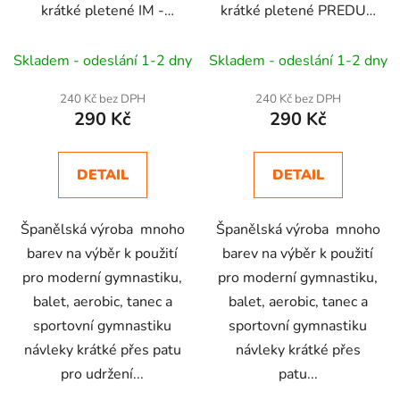
krátké pletené IM -
krátké pletené PREDUC
Balet, RG, Aerobic,
IM - Balet, RG, Aerobic,
Dance
Dance
Skladem - odeslání 1-2 dny
Skladem - odeslání 1-2 dny
240 Kč bez DPH
240 Kč bez DPH
290 Kč
290 Kč
DETAIL
DETAIL
Španělská výroba mnoho
Španělská výroba mnoho
barev na výběr k použití
barev na výběr k použití
pro moderní gymnastiku,
pro moderní gymnastiku,
balet, aerobic, tanec a
balet, aerobic, tanec a
sportovní gymnastiku
sportovní gymnastiku
návleky krátké přes patu
návleky krátké přes
pro udržení...
patu...