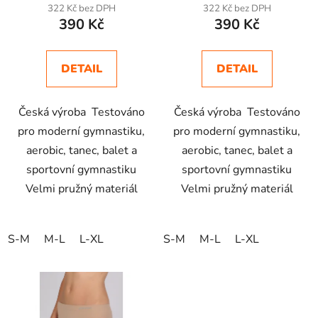
t
322 Kč bez DPH
322 Kč bez DPH
ů
390 Kč
390 Kč
DETAIL
DETAIL
Česká výroba Testováno
Česká výroba Testováno
pro moderní gymnastiku,
pro moderní gymnastiku,
aerobic, tanec, balet a
aerobic, tanec, balet a
sportovní gymnastiku
sportovní gymnastiku
Velmi pružný materiál
Velmi pružný materiál
S-M
M-L
L-XL
S-M
M-L
L-XL