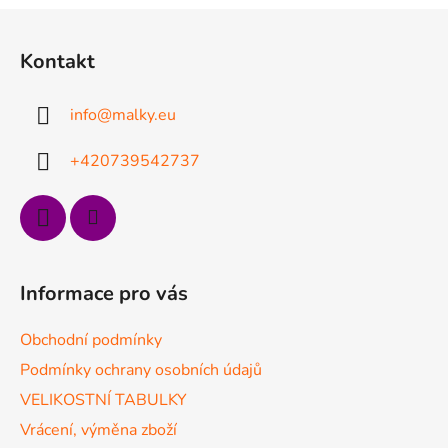
l
Z
á
á
d
Kontakt
p
a
a
c
info
@
malky.eu
t
í
p
í
+420739542737
r
v
k
y
v
ý
Informace pro vás
p
i
Obchodní podmínky
s
u
Podmínky ochrany osobních údajů
VELIKOSTNÍ TABULKY
Vrácení, výměna zboží