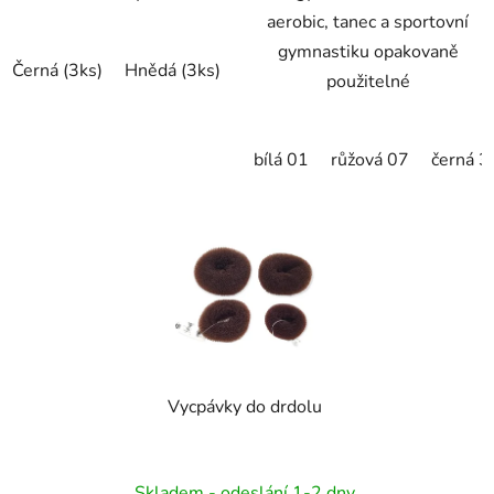
aerobic, tanec a sportovní
gymnastiku opakovaně
Černá (3ks)
Hnědá (3ks)
Blond(3ks)
použitelné
bílá 01
růžová 07
černá 3
Vycpávky do drdolu
Skladem - odeslání 1-2 dny