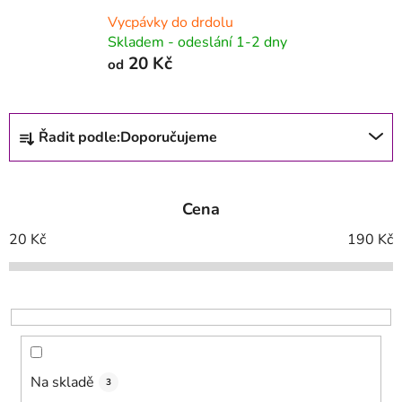
Vycpávky do drdolu
Skladem - odeslání 1-2 dny
20 Kč
od
Ř
Řadit podle:
Doporučujeme
a
z
e
Cena
n
í
20
Kč
190
Kč
p
r
o
d
u
k
Na skladě
3