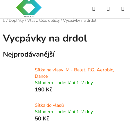
Přejít
Hledat
NÁKUP
na
obsah
KOŠÍK
Domů
/
Doplňky
/
Vlasy, tělo, obličej
/
Vycpávky na drdol
Vycpávky na drdol
Nejprodávanější
Síťka na vlasy IM - Balet, RG, Aerobic,
Dance
Skladem - odeslání 1-2 dny
190 Kč
Síťka do vlasů
Skladem - odeslání 1-2 dny
50 Kč