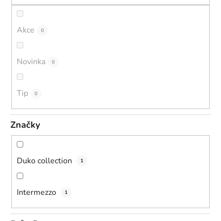
t
ů
Akce
0
Novinka
0
Tip
0
Značky
Duko collection
1
Intermezzo
1