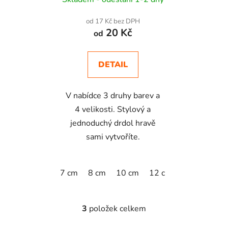
od 17 Kč bez DPH
20 Kč
od
DETAIL
V nabídce 3 druhy barev a
4 velikosti. Stylový a
jednoduchý drdol hravě
sami vytvoříte.
7 cm
8 cm
10 cm
12 cm
3
položek celkem
O
v