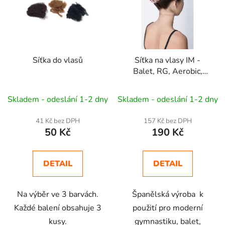
i
s
p
r
Síťka do vlasů
Síťka na vlasy IM -
o
Balet, RG, Aerobic,
d
Dance
u
Skladem - odeslání 1-2 dny
Skladem - odeslání 1-2 dny
k
t
41 Kč bez DPH
157 Kč bez DPH
ů
50 Kč
190 Kč
DETAIL
DETAIL
Na výběr ve 3 barvách.
Španělská výroba k
Každé balení obsahuje 3
použití pro moderní
kusy.
gymnastiku, balet,