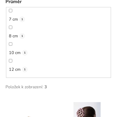
Průměr
7 cm
1
8 cm
1
10 cm
1
12 cm
1
Položek k zobrazení:
3
V
ý
p