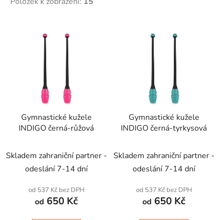
Položek k zobrazení:
15
V
ý
p
i
s
p
r
Gymnastické kužele
Gymnastické kužele
o
INDIGO černá-růžová
INDIGO černá-tyrkysová
d
u
Skladem zahraniční partner -
Skladem zahraniční partner -
k
t
odeslání 7-14 dní
odeslání 7-14 dní
ů
od 537 Kč bez DPH
od 537 Kč bez DPH
650 Kč
650 Kč
od
od