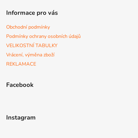
v
ý
Informace pro vás
p
i
Obchodní podmínky
s
u
Podmínky ochrany osobních údajů
VELIKOSTNÍ TABULKY
Vrácení, výměna zboží
REKLAMACE
Facebook
Instagram