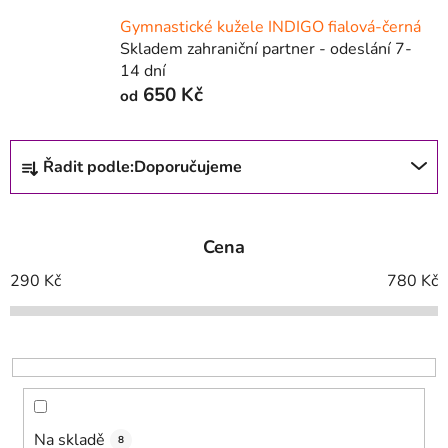
Gymnastické kužele INDIGO fialová-černá
Skladem zahraniční partner - odeslání 7-
14 dní
650 Kč
od
Ř
Řadit podle:
Doporučujeme
a
z
e
Cena
n
í
290
Kč
780
Kč
p
r
o
d
u
k
Na skladě
8