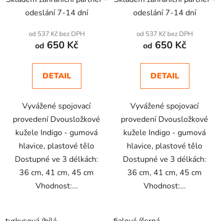
odeslání 7-14 dní
odeslání 7-14 dní
od 537 Kč bez DPH
od 537 Kč bez DPH
650 Kč
650 Kč
od
od
DETAIL
DETAIL
Vyvážené spojovací
Vyvážené spojovací
provedení Dvousložkové
provedení Dvousložkové
kužele Indigo - gumová
kužele Indigo - gumová
hlavice, plastové tělo
hlavice, plastové tělo
Dostupné ve 3 délkách:
Dostupné ve 3 délkách:
36 cm, 41 cm, 45 cm
36 cm, 41 cm, 45 cm
Vhodnost:...
Vhodnost:...
tyrkysová /bílá
fialová /černá