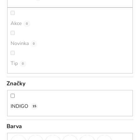
t
ů
Akce
0
Novinka
0
Tip
0
Značky
INDIGO
15
Barva