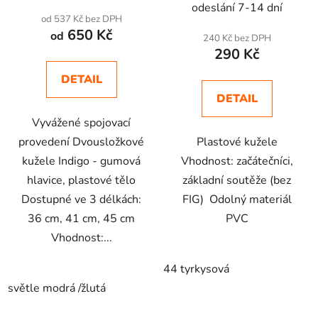
odeslání 7-14 dní
od 537 Kč bez DPH
650 Kč
od
240 Kč bez DPH
290 Kč
DETAIL
DETAIL
Vyvážené spojovací
provedení Dvousložkové
Plastové kužele
kužele Indigo - gumová
Vhodnost: začátečníci,
hlavice, plastové tělo
základní soutěže (bez
Dostupné ve 3 délkách:
FIG) Odolný materiál
36 cm, 41 cm, 45 cm
PVC
Vhodnost:...
44 tyrkysová
světle modrá /žlutá