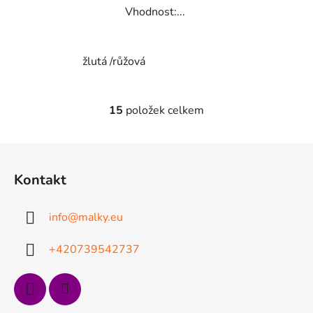
Vhodnost:...
žlutá /růžová
15
položek celkem
O
v
l
Z
á
á
d
Kontakt
p
a
a
c
info
@
malky.eu
t
í
p
í
+420739542737
r
v
k
y