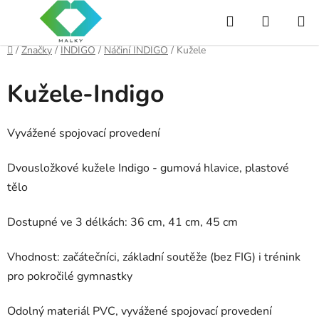
Přejít
Hledat
NÁKUP
na
obsah
KOŠÍK
Domů
/
Značky
/
INDIGO
/
Náčiní INDIGO
/
Kužele
Kužele-Indigo
Vyvážené spojovací provedení
Dvousložkové kužele Indigo - gumová hlavice, plastové
tělo
Dostupné ve 3 délkách: 36 cm, 41 cm, 45 cm
Vhodnost: začátečníci, základní soutěže (bez FIG) i trénink
pro pokročilé gymnastky
Odolný materiál PVC, vyvážené spojovací provedení