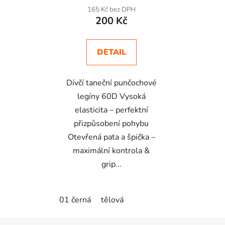
165 Kč bez DPH
200 Kč
DETAIL
Dívčí taneční punčochové
legíny 60D Vysoká
elasticita – perfektní
přizpůsobení pohybu
Otevřená pata a špička –
maximální kontrola &
grip...
01 černá
tělová
Z