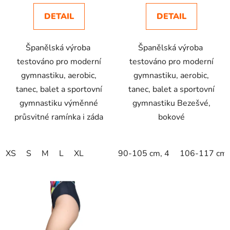
DETAIL
DETAIL
Španělská výroba
Španělská výroba
testováno pro moderní
testováno pro moderní
gymnastiku, aerobic,
gymnastiku, aerobic,
tanec, balet a sportovní
tanec, balet a sportovní
gymnastiku výměnné
gymnastiku Bezešvé,
průsvitné ramínka i záda
bokové
XS
S
M
L
XL
90-105 cm, 4
106-117 cm,