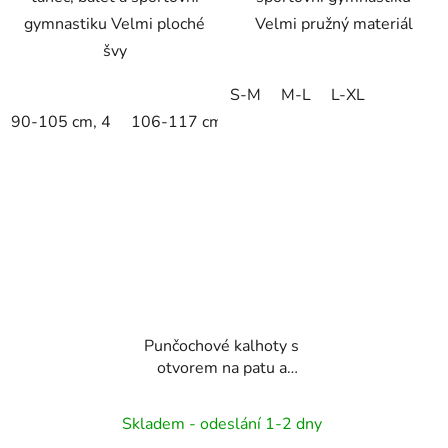
gymnastiku Velmi ploché
Velmi pružný materiál
švy
S-M
M-L
L-XL
90-105 cm, 4
106-117 cm, 6
118-129 cm, 8
130-14
Punčochové kalhoty s
otvorem na patu a
špičku - Aerobic, Dance
Skladem - odeslání 1-2 dny