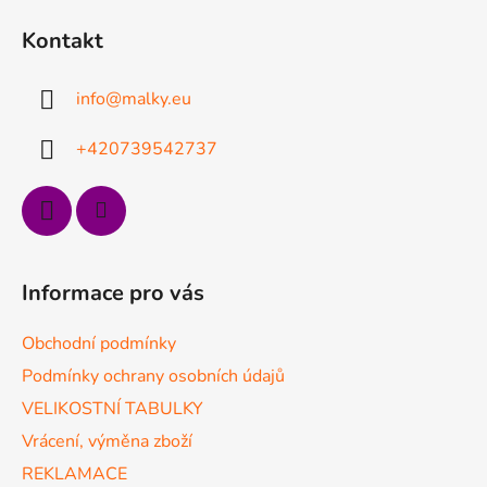
á
Kontakt
p
a
info
@
malky.eu
t
í
+420739542737
Informace pro vás
Obchodní podmínky
Podmínky ochrany osobních údajů
VELIKOSTNÍ TABULKY
Vrácení, výměna zboží
REKLAMACE