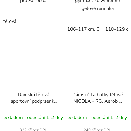
pro Aerobic.
gymnastiku výměnné
gelové ramínka
tělová
106-117 cm, 6
118-129 cm
Dámská tělová
Dámské kalhotky tělové
sportovní podprsenka
NICOLA - RG, Aerobic,
VICTORIA - RG,
Dance
K NICOLA
Aerobic, Dance
Skladem - odeslání 1-2 dny
Skladem - odeslání 1-2 dny
322 Kč bez DPH
240 Kč bez DPH