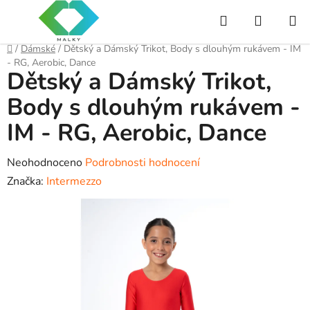
Přejít
Hledat
NÁKUP
na
obsah
KOŠÍK
Domů
/
Dámské
/
Dětský a Dámský Trikot, Body s dlouhým rukávem - IM
- RG, Aerobic, Dance
Dětský a Dámský Trikot,
Body s dlouhým rukávem -
IM - RG, Aerobic, Dance
Průměrné
Neohodnoceno
Podrobnosti hodnocení
hodnocení
Značka:
Intermezzo
produktu
je
0,0
z
5
hvězdiček.