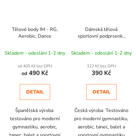
Tělové body IM - RG,
Dámská tělová
Aerobic, Dance
sportovní podprsenka
ROSIE - RG, Aerobic,
Dance
Skladem - odeslání 1-2 dny
Skladem - odeslání 1-2 dny
od 405 Kč bez DPH
322 Kč bez DPH
490 Kč
390 Kč
od
DETAIL
DETAIL
Španělská výroba
Česká výroba Testováno
testováno pro moderní
pro moderní gymnastiku,
gymnastiku, aerobic,
aerobic, tanec, balet a
tanec, balet a sportovní
sportovní gymnastiku