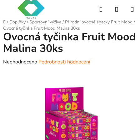
Přejít
Hledat
NÁKUP
na
obsah
KOŠÍK
Domů
/
Doplňky
/
Sportovní výživa
/
Přírodní ovocné snacky Fruit Mood
/
Ovocná tyčinka Fruit Mood Malina 30ks
Ovocná tyčinka Fruit Mood
Malina 30ks
Průměrné
Neohodnoceno
Podrobnosti hodnocení
hodnocení
produktu
je
0,0
z
5
hvězdiček.