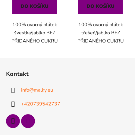
DO KOŠÍKU
DO KOŠÍKU
100% ovocný plátek
100% ovocný plátek
švestka/jablko BEZ
třešeň/jablko BEZ
PŘIDANÉHO CUKRU
PŘIDANÉHO CUKRU
Z
á
Kontakt
p
a
info
@
malky.eu
t
í
+420739542737