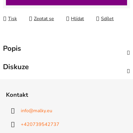
Tisk
Zeptat se
Hlídat
Sdílet
Popis
Diskuze
Z
á
Kontakt
p
a
info
@
malky.eu
t
í
+420739542737